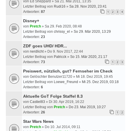
von
Ed Sheppard
» Sa 21. Mai 2011, 13:35
Letzter Beitrag von
Rudi16
»
Sa 28. Nov 2020, 23:41
Antworten:
87
1
2
3
4
Disney+
von
Pretch
» Sa 29. Feb 2020, 08:48
Letzter Beitrag von
chrissy_el
»
So 29. Mär 2020, 13:29
Antworten:
23
ZDF goes UHD/ HDR...
von
nerdlicht
» Do 9. Nov 2017, 22:44
Letzter Beitrag von
Patricck
»
So 15. Mär 2020, 21:17
Antworten:
73
1
2
3
Preiswert, nützlich, gut? Fernseher im Check
von
Gelöschter Benutzer11720
» Mi 18. Dez 2019, 19:45
Letzter Beitrag von
Loewe_Freund
»
Mi 25. Dez 2019, 03:18
Antworten:
6
Aktuelle GoT Folge Staffel 8.3
von
Castiel83
» Di 30. Apr 2019, 16:22
Letzter Beitrag von
Pretch
»
Do 23. Mai 2019, 10:27
Antworten:
26
1
2
Star Wars News
von
Pretch
» Do 10. Jul 2014, 09:11