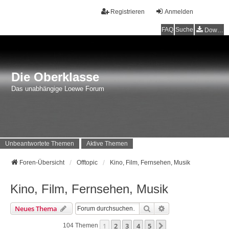
Registrieren
Anmelden
FAQ
Suche
Downloads
Die Oberklasse
Das unabhängige Loewe Forum
Unbeantwortete Themen
Aktive Themen
Foren-Übersicht
Offtopic
Kino, Film, Fernsehen, Musik
Kino, Film, Fernsehen, Musik
Suche
Erweiterte Suche
Neues Thema
1
2
3
4
5
Nächste
104 Themen