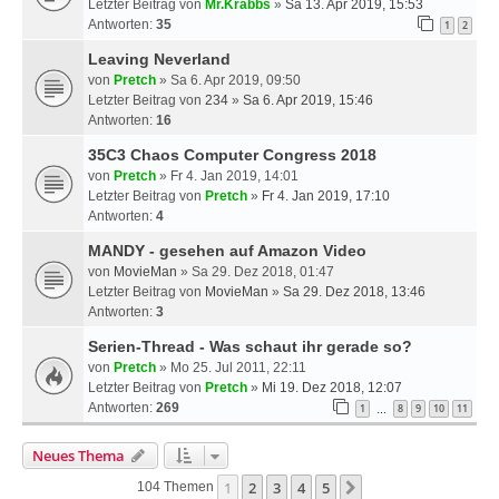
Letzter Beitrag von
Mr.Krabbs
»
Sa 13. Apr 2019, 15:53
Antworten:
35
1
2
Leaving Neverland
von
Pretch
» Sa 6. Apr 2019, 09:50
Letzter Beitrag von
234
»
Sa 6. Apr 2019, 15:46
Antworten:
16
35C3 Chaos Computer Congress 2018
von
Pretch
» Fr 4. Jan 2019, 14:01
Letzter Beitrag von
Pretch
»
Fr 4. Jan 2019, 17:10
Antworten:
4
MANDY - gesehen auf Amazon Video
von
MovieMan
» Sa 29. Dez 2018, 01:47
Letzter Beitrag von
MovieMan
»
Sa 29. Dez 2018, 13:46
Antworten:
3
Serien-Thread - Was schaut ihr gerade so?
von
Pretch
» Mo 25. Jul 2011, 22:11
Letzter Beitrag von
Pretch
»
Mi 19. Dez 2018, 12:07
Antworten:
269
1
8
9
10
11
…
Neues Thema
1
2
3
4
5
Nächste
104 Themen