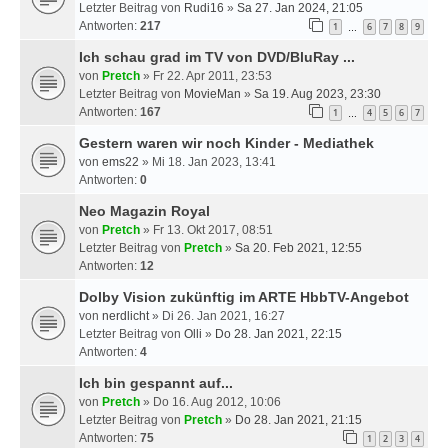
Letzter Beitrag von
Rudi16
»
Sa 27. Jan 2024, 21:05
Antworten:
217
1
6
7
8
9
…
Ich schau grad im TV von DVD/BluRay ...
von
Pretch
» Fr 22. Apr 2011, 23:53
Letzter Beitrag von
MovieMan
»
Sa 19. Aug 2023, 23:30
Antworten:
167
1
4
5
6
7
…
Gestern waren wir noch Kinder - Mediathek
von
ems22
» Mi 18. Jan 2023, 13:41
Antworten:
0
Neo Magazin Royal
von
Pretch
» Fr 13. Okt 2017, 08:51
Letzter Beitrag von
Pretch
»
Sa 20. Feb 2021, 12:55
Antworten:
12
Dolby Vision zukünftig im ARTE HbbTV-Angebot
von
nerdlicht
» Di 26. Jan 2021, 16:27
Letzter Beitrag von
Olli
»
Do 28. Jan 2021, 22:15
Antworten:
4
Ich bin gespannt auf...
von
Pretch
» Do 16. Aug 2012, 10:06
Letzter Beitrag von
Pretch
»
Do 28. Jan 2021, 21:15
Antworten:
75
1
2
3
4