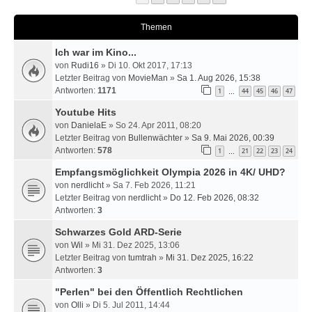
Themen
Ich war im Kino...
von
Rudi16
» Di 10. Okt 2017, 17:13
Letzter Beitrag von
MovieMan
»
Sa 1. Aug 2026, 15:38
Antworten:
1171
1
44
45
46
47
…
Youtube Hits
von
DanielaE
» So 24. Apr 2011, 08:20
Letzter Beitrag von
Bullenwächter
»
Sa 9. Mai 2026, 00:39
Antworten:
578
1
21
22
23
24
…
Empfangsmöglichkeit Olympia 2026 in 4K/ UHD?
von
nerdlicht
» Sa 7. Feb 2026, 11:21
Letzter Beitrag von
nerdlicht
»
Do 12. Feb 2026, 08:32
Antworten:
3
Schwarzes Gold ARD-Serie
von
Wil
» Mi 31. Dez 2025, 13:06
Letzter Beitrag von
tumtrah
»
Mi 31. Dez 2025, 16:22
Antworten:
3
"Perlen" bei den Öffentlich Rechtlichen
von
Olli
» Di 5. Jul 2011, 14:44