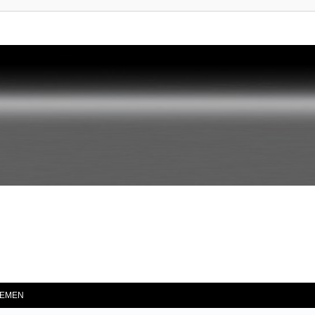
he
EMEN