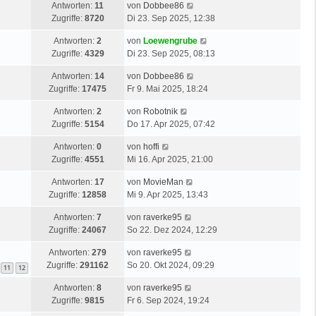
Antworten:
11
von
Dobbee86
Zugriffe:
8720
Di 23. Sep 2025, 12:38
Antworten:
2
von
Loewengrube
Zugriffe:
4329
Di 23. Sep 2025, 08:13
Antworten:
14
von
Dobbee86
Zugriffe:
17475
Fr 9. Mai 2025, 18:24
Antworten:
2
von
Robotnik
Zugriffe:
5154
Do 17. Apr 2025, 07:42
Antworten:
0
von
hoffi
Zugriffe:
4551
Mi 16. Apr 2025, 21:00
Antworten:
17
von
MovieMan
Zugriffe:
12858
Mi 9. Apr 2025, 13:43
Antworten:
7
von
raverke95
Zugriffe:
24067
So 22. Dez 2024, 12:29
Antworten:
279
von
raverke95
Zugriffe:
291162
So 20. Okt 2024, 09:29
11
12
Antworten:
8
von
raverke95
Zugriffe:
9815
Fr 6. Sep 2024, 19:24