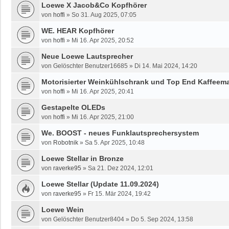
Loewe X Jacob&Co Kopfhörer
von
hoffi
»
So 31. Aug 2025, 07:05
WE. HEAR Kopfhörer
von
hoffi
»
Mi 16. Apr 2025, 20:52
Neue Loewe Lautsprecher
von
Gelöschter Benutzer16685
»
Di 14. Mai 2024, 14:20
Motorisierter Weinkühlschrank und Top End Kaffeem
von
hoffi
»
Mi 16. Apr 2025, 20:41
Gestapelte OLEDs
von
hoffi
»
Mi 16. Apr 2025, 21:00
We. BOOST - neues Funklautsprechersystem
von
Robotnik
»
Sa 5. Apr 2025, 10:48
Loewe Stellar in Bronze
von
raverke95
»
Sa 21. Dez 2024, 12:01
Loewe Stellar (Update 11.09.2024)
von
raverke95
»
Fr 15. Mär 2024, 19:42
Loewe Wein
von
Gelöschter Benutzer8404
»
Do 5. Sep 2024, 13:58