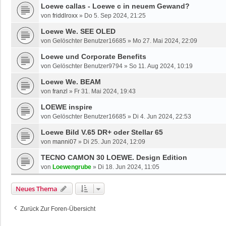
Loewe callas - Loewe c in neuem Gewand?
von
friddlroxx
»
Do 5. Sep 2024, 21:25
Loewe We. SEE OLED
von
Gelöschter Benutzer16685
»
Mo 27. Mai 2024, 22:09
Loewe und Corporate Benefits
von
Gelöschter Benutzer9794
»
So 11. Aug 2024, 10:19
Loewe We. BEAM
von
franzl
»
Fr 31. Mai 2024, 19:43
LOEWE inspire
von
Gelöschter Benutzer16685
»
Di 4. Jun 2024, 22:53
Loewe Bild V.65 DR+ oder Stellar 65
von
manni07
»
Di 25. Jun 2024, 12:09
TECNO CAMON 30 LOEWE. Design Edition
von
Loewengrube
»
Di 18. Jun 2024, 11:05
Neues Thema
Zurück Zur Foren-Übersicht