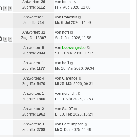
Antworten:
26
von
brems
Zugriffe:
5112
Fr 7. Aug 2026, 12:08
1
2
Antworten:
1
von
Robotnik
Zugriffe:
714
Mo 6. Jul 2026, 14:09
Antworten:
31
von
hoffi
Zugriffe:
13387
So 7. Jun 2026, 11:58
1
2
Antworten:
6
von
Loewengrube
Zugriffe:
2044
Sa 30. Mai 2026, 11:17
Antworten:
1
von
hoffi
Zugriffe:
1177
Mo 18. Mai 2026, 09:34
Antworten:
4
von
Clarence
Zugriffe:
5470
Mi 25. Mär 2026, 09:31
Antworten:
1
von
nerdlicht
Zugriffe:
1800
Di 10. Mär 2026, 23:53
Antworten:
2
von
Star07
Zugriffe:
1962
Di 10. Feb 2026, 15:24
Antworten:
3
von
BartSimpson
Zugriffe:
2788
Mi 3. Dez 2025, 11:49