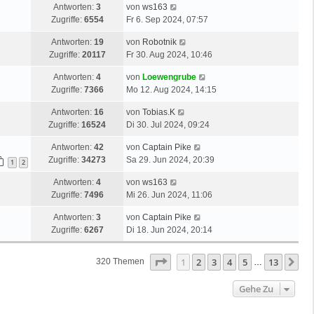
Antworten:
3
von
ws163
Zugriffe:
6554
Fr 6. Sep 2024, 07:57
Antworten:
19
von
Robotnik
Zugriffe:
20117
Fr 30. Aug 2024, 10:46
Antworten:
4
von
Loewengrube
Zugriffe:
7366
Mo 12. Aug 2024, 14:15
Antworten:
16
von
Tobias.K
Zugriffe:
16524
Di 30. Jul 2024, 09:24
Antworten:
42
von
Captain Pike
Zugriffe:
34273
Sa 29. Jun 2024, 20:39
1
2
Antworten:
4
von
ws163
Zugriffe:
7496
Mi 26. Jun 2024, 11:06
Antworten:
3
von
Captain Pike
Zugriffe:
6267
Di 18. Jun 2024, 20:14
Seite
1
Von
13
1
2
3
4
5
13
Nä
320 Themen
…
Gehe Zu