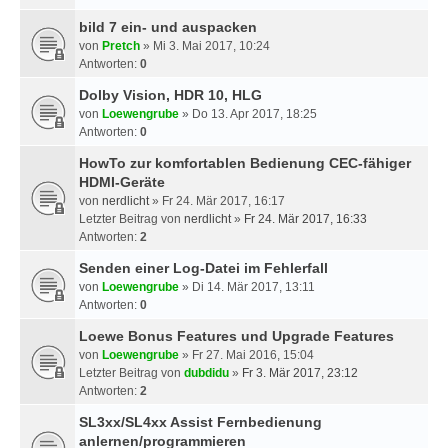
bild 7 ein- und auspacken
von
Pretch
» Mi 3. Mai 2017, 10:24
Antworten:
0
Dolby Vision, HDR 10, HLG
von
Loewengrube
» Do 13. Apr 2017, 18:25
Antworten:
0
HowTo zur komfortablen Bedienung CEC-fähiger
HDMI-Geräte
von
nerdlicht
» Fr 24. Mär 2017, 16:17
Letzter Beitrag von
nerdlicht
»
Fr 24. Mär 2017, 16:33
Antworten:
2
Senden einer Log-Datei im Fehlerfall
von
Loewengrube
» Di 14. Mär 2017, 13:11
Antworten:
0
Loewe Bonus Features und Upgrade Features
von
Loewengrube
» Fr 27. Mai 2016, 15:04
Letzter Beitrag von
dubdidu
»
Fr 3. Mär 2017, 23:12
Antworten:
2
SL3xx/SL4xx Assist Fernbedienung
anlernen/programmieren