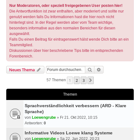
Nur Moderatoren, oder speziell freigegebenen User posten hier!
Die Antwortfunktion ist zwar enthalten, aber moderiert und sollte nur
genutzt werden falls Du Informationen hast die hier noch nicht
hinterlegt sind. In der Regel werden aber vom Team wichtige,
besonders informative aus den normalen Bereichen für diesen
ausgewählt.
Falls Du einen Beitrag für eintragenswert hälst wende Dich bitte an ein
Teammitglied.
Diskussionen über hier beschriebene Tips bitte im entsprechenden
Forenbereich.
Suche
Erweiterte Suche
Neues Thema
1
2
3
Nächste
57 Themen
Themen
Sprachverständlichkeit verbessern (ARD - Klare
Sprache)
von
Loewengrube
» Fr 21. Okt 2022, 10:15
Antworten:
0
Informative Videos Loewe klang Systeme
von
Loewengrube
» Sa 22. Jan 2022, 20:23