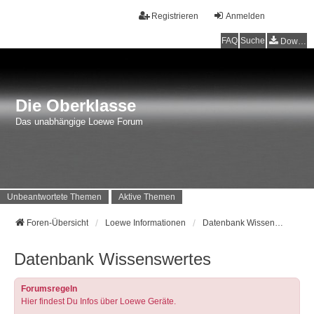
Registrieren
Anmelden
FAQ
Suche
Downloads
Die Oberklasse
Das unabhängige Loewe Forum
Unbeantwortete Themen
Aktive Themen
Foren-Übersicht
Loewe Informationen
Datenbank Wissenswertes
Datenbank Wissenswertes
Forumsregeln
Hier findest Du Infos über Loewe Geräte.