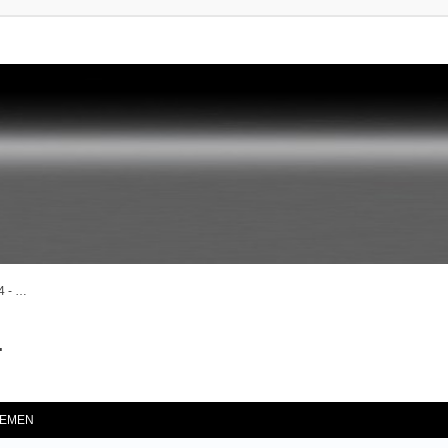
4 - …
…
he
EMEN