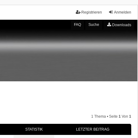
Registrieren
Anmelden
FAQ
Suche
Downloads
1 Thema • Seite
1
Von
1
STATISTIK
LETZTER BEITRAG