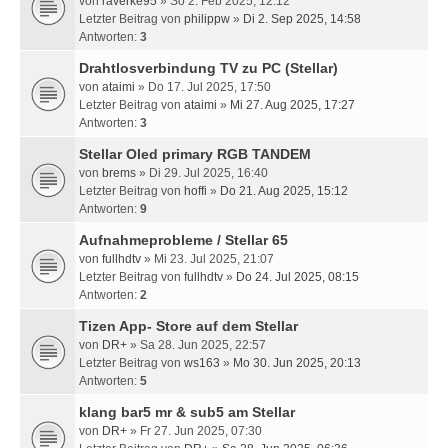
von
raverke95
» So 2. Feb 2025, 12:12
Letzter Beitrag von
philippw
»
Di 2. Sep 2025, 14:58
Antworten:
3
Drahtlosverbindung TV zu PC (Stellar)
von
ataimi
» Do 17. Jul 2025, 17:50
Letzter Beitrag von
ataimi
»
Mi 27. Aug 2025, 17:27
Antworten:
3
Stellar Oled primary RGB TANDEM
von
brems
» Di 29. Jul 2025, 16:40
Letzter Beitrag von
hoffi
»
Do 21. Aug 2025, 15:12
Antworten:
9
Aufnahmeprobleme / Stellar 65
von
fullhdtv
» Mi 23. Jul 2025, 21:07
Letzter Beitrag von
fullhdtv
»
Do 24. Jul 2025, 08:15
Antworten:
2
Tizen App- Store auf dem Stellar
von
DR+
» Sa 28. Jun 2025, 22:57
Letzter Beitrag von
ws163
»
Mo 30. Jun 2025, 20:13
Antworten:
5
klang bar5 mr & sub5 am Stellar
von
DR+
» Fr 27. Jun 2025, 07:30