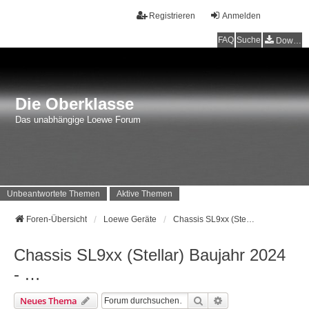
Registrieren
Anmelden
FAQ
Suche
Downloads
Die Oberklasse
Das unabhängige Loewe Forum
Unbeantwortete Themen
Aktive Themen
Foren-Übersicht
Loewe Geräte
Chassis SL9xx (Stellar) Baujahr 2024 - …
Chassis SL9xx (Stellar) Baujahr 2024
- …
Suche
Erweiterte Suche
Neues Thema