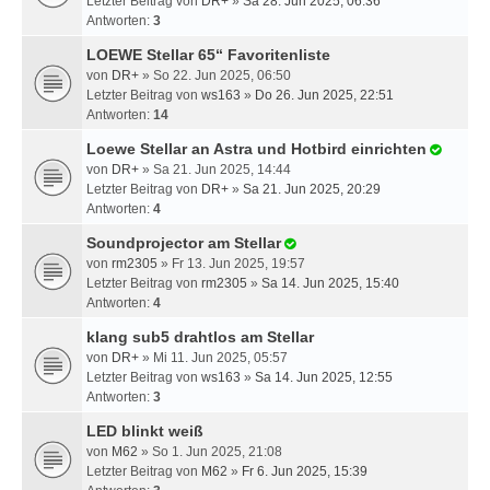
Letzter Beitrag von
DR+
»
Sa 28. Jun 2025, 06:36
Antworten:
3
LOEWE Stellar 65“ Favoritenliste
von
DR+
» So 22. Jun 2025, 06:50
Letzter Beitrag von
ws163
»
Do 26. Jun 2025, 22:51
Antworten:
14
Loewe Stellar an Astra und Hotbird einrichten
von
DR+
» Sa 21. Jun 2025, 14:44
Letzter Beitrag von
DR+
»
Sa 21. Jun 2025, 20:29
Antworten:
4
Soundprojector am Stellar
von
rm2305
» Fr 13. Jun 2025, 19:57
Letzter Beitrag von
rm2305
»
Sa 14. Jun 2025, 15:40
Antworten:
4
klang sub5 drahtlos am Stellar
von
DR+
» Mi 11. Jun 2025, 05:57
Letzter Beitrag von
ws163
»
Sa 14. Jun 2025, 12:55
Antworten:
3
LED blinkt weiß
von
M62
» So 1. Jun 2025, 21:08
Letzter Beitrag von
M62
»
Fr 6. Jun 2025, 15:39