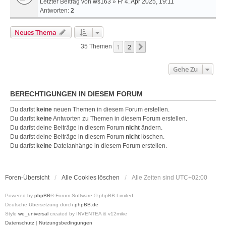
Letzter Beitrag von
ws163
»
Fr 4. Apr 2025, 19:11
Antworten:
2
Neues Thema
1
2
Nächste
35 Themen
Gehe Zu
BERECHTIGUNGEN IN DIESEM FORUM
Du darfst
keine
neuen Themen in diesem Forum erstellen.
Du darfst
keine
Antworten zu Themen in diesem Forum erstellen.
Du darfst deine Beiträge in diesem Forum
nicht
ändern.
Du darfst deine Beiträge in diesem Forum
nicht
löschen.
Du darfst
keine
Dateianhänge in diesem Forum erstellen.
Foren-Übersicht
Alle Cookies löschen
Alle Zeiten sind
UTC+02:00
Powered by
phpBB
® Forum Software © phpBB Limited
Deutsche Übersetzung durch
phpBB.de
Style
we_universal
created by INVENTEA & v12mike
Datenschutz
|
Nutzungsbedingungen