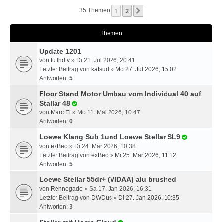
1
2
Nächste
35 Themen
Themen
Update 1201
von
fullhdtv
» Di 21. Jul 2026, 20:41
Letzter Beitrag von
katsud
»
Mo 27. Jul 2026, 15:02
Antworten:
5
Floor Stand Motor Umbau vom Individual 40 auf
Stallar 48
von
Marc El
» Mo 11. Mai 2026, 10:47
Antworten:
0
Loewe Klang Sub 1und Loewe Stellar SL9
von
exBeo
» Di 24. Mär 2026, 10:38
Letzter Beitrag von
exBeo
»
Mi 25. Mär 2026, 11:12
Antworten:
5
Loewe Stellar 55dr+ (VIDAA) alu brushed
von
Rennegade
» Sa 17. Jan 2026, 16:31
Letzter Beitrag von
DWDus
»
Di 27. Jan 2026, 10:35
Antworten:
3