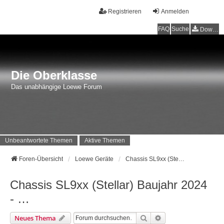
Registrieren
Anmelden
FAQ
Suche
Downloads
Die Oberklasse
Das unabhängige Loewe Forum
Unbeantwortete Themen
Aktive Themen
Foren-Übersicht
Loewe Geräte
Chassis SL9xx (Stellar) Baujahr 2024 - …
Chassis SL9xx (Stellar) Baujahr 2024
- …
Suche
Erweiterte Suche
Neues Thema