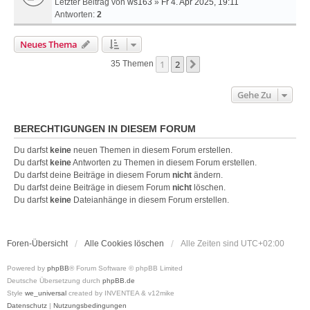
Letzter Beitrag von
ws163
»
Fr 4. Apr 2025, 19:11
Antworten:
2
Neues Thema
1
2
Nächste
35 Themen
Gehe Zu
BERECHTIGUNGEN IN DIESEM FORUM
Du darfst
keine
neuen Themen in diesem Forum erstellen.
Du darfst
keine
Antworten zu Themen in diesem Forum erstellen.
Du darfst deine Beiträge in diesem Forum
nicht
ändern.
Du darfst deine Beiträge in diesem Forum
nicht
löschen.
Du darfst
keine
Dateianhänge in diesem Forum erstellen.
Foren-Übersicht
Alle Cookies löschen
Alle Zeiten sind
UTC+02:00
Powered by
phpBB
® Forum Software © phpBB Limited
Deutsche Übersetzung durch
phpBB.de
Style
we_universal
created by INVENTEA & v12mike
Datenschutz
|
Nutzungsbedingungen