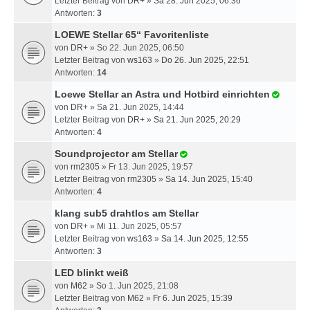
Letzter Beitrag von
DR+
»
Sa 28. Jun 2025, 06:36
Antworten:
3
LOEWE Stellar 65“ Favoritenliste
von
DR+
» So 22. Jun 2025, 06:50
Letzter Beitrag von
ws163
»
Do 26. Jun 2025, 22:51
Antworten:
14
Loewe Stellar an Astra und Hotbird einrichten
von
DR+
» Sa 21. Jun 2025, 14:44
Letzter Beitrag von
DR+
»
Sa 21. Jun 2025, 20:29
Antworten:
4
Soundprojector am Stellar
von
rm2305
» Fr 13. Jun 2025, 19:57
Letzter Beitrag von
rm2305
»
Sa 14. Jun 2025, 15:40
Antworten:
4
klang sub5 drahtlos am Stellar
von
DR+
» Mi 11. Jun 2025, 05:57
Letzter Beitrag von
ws163
»
Sa 14. Jun 2025, 12:55
Antworten:
3
LED blinkt weiß
von
M62
» So 1. Jun 2025, 21:08
Letzter Beitrag von
M62
»
Fr 6. Jun 2025, 15:39