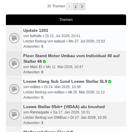
1
2
Nächste
35 Themen
Themen
Update 1201
von
fullhdtv
» Di 21. Jul 2026, 20:41
Letzter Beitrag von
katsud
»
Mo 27. Jul 2026, 15:02
Antworten:
5
Floor Stand Motor Umbau vom Individual 40 auf
Stallar 48
von
Marc El
» Mo 11. Mai 2026, 10:47
Antworten:
0
Loewe Klang Sub 1und Loewe Stellar SL9
von
exBeo
» Di 24. Mär 2026, 10:38
Letzter Beitrag von
exBeo
»
Mi 25. Mär 2026, 11:12
Antworten:
5
Loewe Stellar 55dr+ (VIDAA) alu brushed
von
Rennegade
» Sa 17. Jan 2026, 16:31
Letzter Beitrag von
DWDus
»
Di 27. Jan 2026, 10:35
Antworten:
3