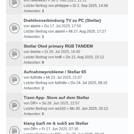
von
raverke95
» So 2. Feb 2025, 12:12
Letzter Beitrag von
philippw
»
Di 2. Sep 2025, 14:58
Antworten:
3
Drahtlosverbindung TV zu PC (Stellar)
von
ataimi
» Do 17. Jul 2025, 17:50
Letzter Beitrag von
ataimi
»
Mi 27. Aug 2025, 17:27
Antworten:
3
Stellar Oled primary RGB TANDEM
von
brems
» Di 29. Jul 2025, 16:40
Letzter Beitrag von
hoffi
»
Do 21. Aug 2025, 15:12
Antworten:
9
Aufnahmeprobleme / Stellar 65
von
fullhdtv
» Mi 23. Jul 2025, 21:07
Letzter Beitrag von
fullhdtv
»
Do 24. Jul 2025, 08:15
Antworten:
2
Tizen App- Store auf dem Stellar
von
DR+
» Sa 28. Jun 2025, 22:57
Letzter Beitrag von
ws163
»
Mo 30. Jun 2025, 20:13
Antworten:
5
klang bar5 mr & sub5 am Stellar
von
DR+
» Fr 27. Jun 2025, 07:30