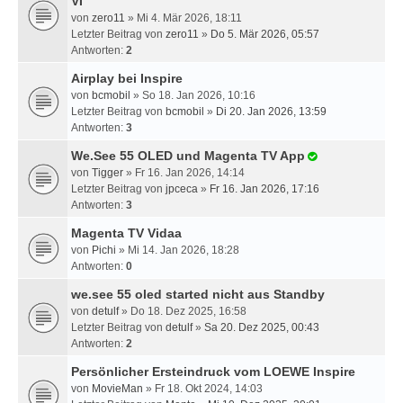
VI
von
zero11
» Mi 4. Mär 2026, 18:11
Letzter Beitrag von
zero11
»
Do 5. Mär 2026, 05:57
Antworten:
2
Airplay bei Inspire
von
bcmobil
» So 18. Jan 2026, 10:16
Letzter Beitrag von
bcmobil
»
Di 20. Jan 2026, 13:59
Antworten:
3
We.See 55 OLED und Magenta TV App
von
Tigger
» Fr 16. Jan 2026, 14:14
Letzter Beitrag von
jpceca
»
Fr 16. Jan 2026, 17:16
Antworten:
3
Magenta TV Vidaa
von
Pichi
» Mi 14. Jan 2026, 18:28
Antworten:
0
we.see 55 oled started nicht aus Standby
von
detulf
» Do 18. Dez 2025, 16:58
Letzter Beitrag von
detulf
»
Sa 20. Dez 2025, 00:43
Antworten:
2
Persönlicher Ersteindruck vom LOEWE Inspire
von
MovieMan
» Fr 18. Okt 2024, 14:03