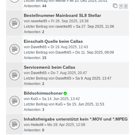
Letzter Beitrag von
Mente
»
Mi 10. Dez 2025, 20:01
Antworten:
44
1
2
Bestellnummer Mainboard SL8 Stellar
von
raverke95
» Fr 26. Sep 2025, 19:38
Letzter Beitrag von
raverke95
»
Sa 27. Sep 2025, 11:06
Antworten:
2
Einschalt-Quelle beim Callas
von
Davefh65
» Di 19. Aug 2025, 12:43
Letzter Beitrag von
Davefh65
»
Do 11. Sep 2025, 09:09
Antworten:
15
Servicemenü beim Callas
von
Davefh65
» Do 7. Aug 2025, 20:47
Letzter Beitrag von
Davefh65
»
Sa 9. Aug 2025, 13:47
Antworten:
2
Bildschirmschoner
von
KuG
» Sa 14. Jun 2025, 13:42
Letzter Beitrag von
KuG
»
So 15. Jun 2025, 11:53
Antworten:
3
Inhaltsfreigabe unterstützt kein *.MOV und *.MPEG
von
HeikoM
» Mo 28. Apr 2025, 12:08
Antworten:
0