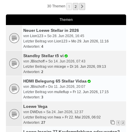
1
2
Nächste
30 Themen
Themen
Neuer Loewe Stellar in 2026
von
Lion123
» So 28. Jun 2026, 16:45
Letzter Beitrag von
Lion123
»
Mo 29. Jun 2026, 11:16
Antworten:
4
Standby Stellar t5 vi
von
JBischoff
» So 14. Jun 2026, 07:43
Letzter Beitrag von
micege
»
Di 16. Jun 2026, 09:13
Antworten:
2
HDMI Belegung 65 Stellar Vidaa
von
JBischoff
» Do 11. Jun 2026, 20:07
Letzter Beitrag von
mulleflup
»
Fr 12. Jun 2026, 17:15
Antworten:
3
Loewe Vega
von
DWDus
» Sa 24. Jan 2026, 12:37
Letzter Beitrag von
hwa
»
Fr 22. Mai 2026, 06:02
Antworten:
27
1
2
Loewe Inspire 77 Kaufempfehlung oder warten?