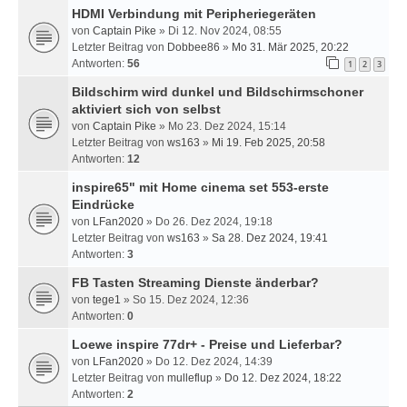
HDMI Verbindung mit Peripheriegeräten
von
Captain Pike
» Di 12. Nov 2024, 08:55
Letzter Beitrag von
Dobbee86
»
Mo 31. Mär 2025, 20:22
Antworten:
56
1
2
3
Bildschirm wird dunkel und Bildschirmschoner
aktiviert sich von selbst
von
Captain Pike
» Mo 23. Dez 2024, 15:14
Letzter Beitrag von
ws163
»
Mi 19. Feb 2025, 20:58
Antworten:
12
inspire65" mit Home cinema set 553-erste
Eindrücke
von
LFan2020
» Do 26. Dez 2024, 19:18
Letzter Beitrag von
ws163
»
Sa 28. Dez 2024, 19:41
Antworten:
3
FB Tasten Streaming Dienste änderbar?
von
tege1
» So 15. Dez 2024, 12:36
Antworten:
0
Loewe inspire 77dr+ - Preise und Lieferbar?
von
LFan2020
» Do 12. Dez 2024, 14:39
Letzter Beitrag von
mulleflup
»
Do 12. Dez 2024, 18:22
Antworten:
2