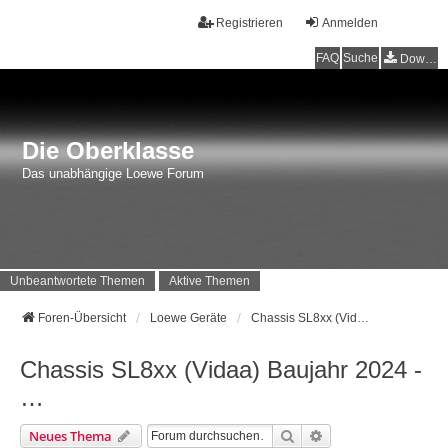
Registrieren
Anmelden
FAQ
Suche
Downloads
Die Oberklasse
Das unabhängige Loewe Forum
Unbeantwortete Themen
Aktive Themen
Foren-Übersicht
Loewe Geräte
Chassis SL8xx (Vidaa) Baujahr 2024 - …
Chassis SL8xx (Vidaa) Baujahr 2024 -
…
Suche
Erweiterte Suche
Neues Thema