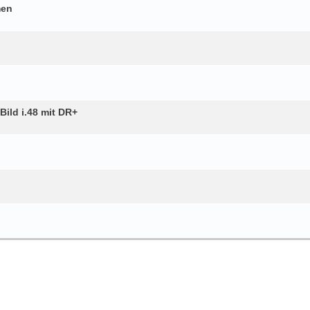
men
ld i.48 mit DR+