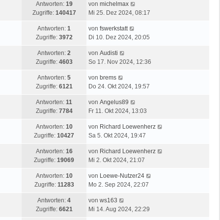
Antworten:
19
von
michelmax
Zugriffe:
140417
Mi 25. Dez 2024, 08:17
Antworten:
1
von
fswerkstatt
Zugriffe:
3972
Di 10. Dez 2024, 20:05
Antworten:
2
von
Audisti
Zugriffe:
4603
So 17. Nov 2024, 12:36
Antworten:
5
von
brems
Zugriffe:
6121
Do 24. Okt 2024, 19:57
Antworten:
11
von
Angelus89
Zugriffe:
7784
Fr 11. Okt 2024, 13:03
Antworten:
10
von
Richard Loewenherz
Zugriffe:
10427
Sa 5. Okt 2024, 19:47
Antworten:
16
von
Richard Loewenherz
Zugriffe:
19069
Mi 2. Okt 2024, 21:07
Antworten:
10
von
Loewe-Nutzer24
Zugriffe:
11283
Mo 2. Sep 2024, 22:07
Antworten:
4
von
ws163
Zugriffe:
6621
Mi 14. Aug 2024, 22:29