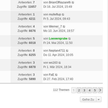
Antworten:
7
von
BrianOfNazareth
Zugriffe:
11657
Di 16. Jul 2024, 15:49
Antworten:
1
von
mulleflup
Zugriffe:
4211
Fr 5. Jul 2024, 09:43
Antworten:
4
von
Werner_7
Zugriffe:
6676
Mo 10. Jun 2024, 19:57
Antworten:
5
von
Loewengrube
Zugriffe:
6018
Fr 24. Mai 2024, 11:50
Antworten:
0
von
Neplan4711
Zugriffe:
8255
Do 11. Apr 2024, 10:05
Antworten:
3
von
ws163
Zugriffe:
6878
Fr 1. Mär 2024, 18:34
Antworten:
3
von
FaE
Zugriffe:
5890
Di 27. Feb 2024, 17:40
1
2
3
4
5
Nä
112 Themen
Gehe Zu