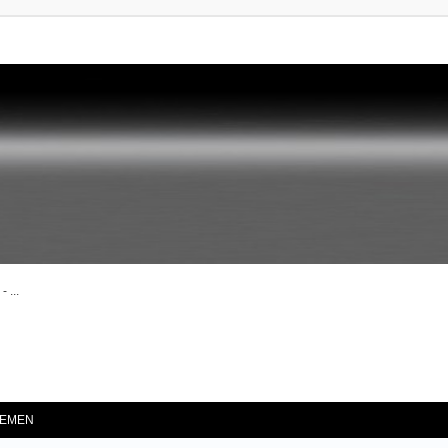
 ...
he
EMEN