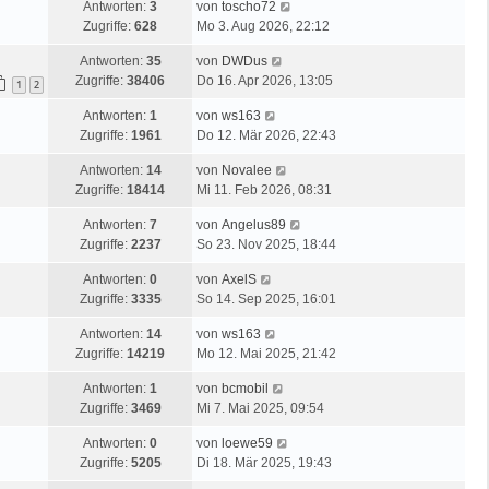
Antworten:
3
von
toscho72
Zugriffe:
628
Mo 3. Aug 2026, 22:12
Antworten:
35
von
DWDus
Zugriffe:
38406
Do 16. Apr 2026, 13:05
1
2
Antworten:
1
von
ws163
Zugriffe:
1961
Do 12. Mär 2026, 22:43
Antworten:
14
von
Novalee
Zugriffe:
18414
Mi 11. Feb 2026, 08:31
Antworten:
7
von
Angelus89
Zugriffe:
2237
So 23. Nov 2025, 18:44
Antworten:
0
von
AxelS
Zugriffe:
3335
So 14. Sep 2025, 16:01
Antworten:
14
von
ws163
Zugriffe:
14219
Mo 12. Mai 2025, 21:42
Antworten:
1
von
bcmobil
Zugriffe:
3469
Mi 7. Mai 2025, 09:54
Antworten:
0
von
loewe59
Zugriffe:
5205
Di 18. Mär 2025, 19:43