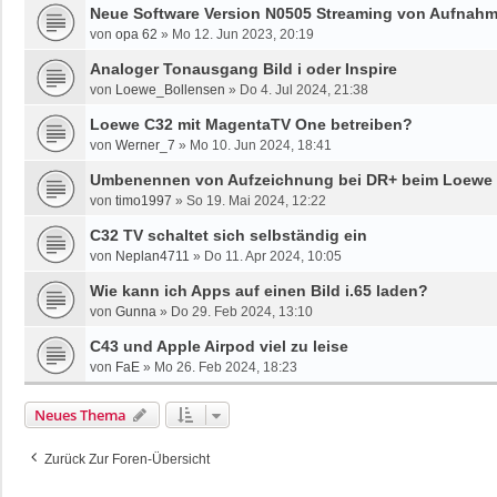
Neue Software Version N0505 Streaming von Aufnah
von
opa 62
»
Mo 12. Jun 2023, 20:19
Analoger Tonausgang Bild i oder Inspire
von
Loewe_Bollensen
»
Do 4. Jul 2024, 21:38
Loewe C32 mit MagentaTV One betreiben?
von
Werner_7
»
Mo 10. Jun 2024, 18:41
Umbenennen von Aufzeichnung bei DR+ beim Loewe Bi
von
timo1997
»
So 19. Mai 2024, 12:22
C32 TV schaltet sich selbständig ein
von
Neplan4711
»
Do 11. Apr 2024, 10:05
Wie kann ich Apps auf einen Bild i.65 laden?
von
Gunna
»
Do 29. Feb 2024, 13:10
C43 und Apple Airpod viel zu leise
von
FaE
»
Mo 26. Feb 2024, 18:23
Neues Thema
Zurück Zur Foren-Übersicht