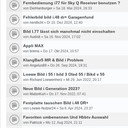
Fernbedienung i77 für Sky Q Receiver benutzen ?
von
DerHanburger
»
Sa 18. Mai 2024, 16:33
Fehlerbild bild i.48 dr+ Garagenfund
von
nerdlicht
»
Di 10. Dez 2024, 12:40
Bild I.77 lässt sich manchmal nicht einschalten
von
Audisti
»
Sa 16. Nov 2024, 17:02
Appli MAX
von
brems
»
Do 17. Okt 2024, 10:57
KlangBar5 MR & Bild i Problem
von
Angelus89
»
Do 26. Sep 2024, 19:31
Loewe Bild i 55 / bild 3 Oled 55 / Bikd v 55
von
Richard Loewenherz
»
Mi 29. Jun 2022, 20:17
Neue Bild i Generation 2023?
von
MatzeKurt
»
Do 17. Nov 2022, 07:41
Festplatte tauschen Bild i.48 DR+
von
Loewe-Nutzer24
»
Sa 6. Apr 2024, 23:37
Favoriten umbenennen Und Hbbtv Auswahl
von
Patricck
»
Mo 12. Aug 2024, 21:11