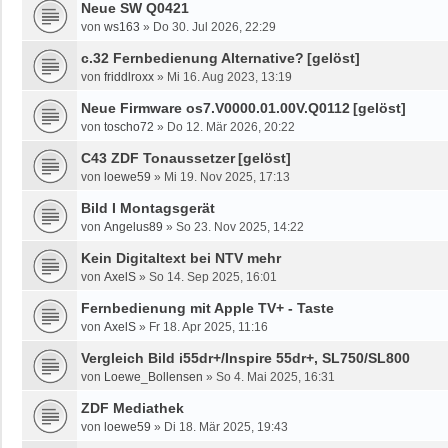
Neue SW Q0421
von
ws163
»
Do 30. Jul 2026, 22:29
c.32 Fernbedienung Alternative?
[gelöst]
von
friddlroxx
»
Mi 16. Aug 2023, 13:19
Neue Firmware os7.V0000.01.00V.Q0112
[gelöst]
von
toscho72
»
Do 12. Mär 2026, 20:22
C43 ZDF Tonaussetzer
[gelöst]
von
loewe59
»
Mi 19. Nov 2025, 17:13
Bild I Montagsgerät
von
Angelus89
»
So 23. Nov 2025, 14:22
Kein Digitaltext bei NTV mehr
von
AxelS
»
So 14. Sep 2025, 16:01
Fernbedienung mit Apple TV+ - Taste
von
AxelS
»
Fr 18. Apr 2025, 11:16
Vergleich Bild i55dr+/Inspire 55dr+, SL750/SL800
von
Loewe_Bollensen
»
So 4. Mai 2025, 16:31
ZDF Mediathek
von
loewe59
»
Di 18. Mär 2025, 19:43