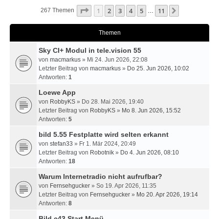
Seite
1
Von
11
1
2
3
4
5
11
Nächste
267 Themen
…
Themen
Sky CI+ Modul in tele.vision 55
von
macmarkus
» Mi 24. Jun 2026, 22:08
Letzter Beitrag von
macmarkus
»
Do 25. Jun 2026, 10:02
Antworten:
1
Loewe App
von
RobbyKS
» Do 28. Mai 2026, 19:40
Letzter Beitrag von
RobbyKS
»
Mo 8. Jun 2026, 15:52
Antworten:
5
bild 5.55 Festplatte wird selten erkannt
von
stefan33
» Fr 1. Mär 2024, 20:49
Letzter Beitrag von
Robotnik
»
Do 4. Jun 2026, 08:10
Antworten:
18
Warum Internetradio nicht aufrufbar?
von
Fernsehgucker
» So 19. Apr 2026, 11:35
Letzter Beitrag von
Fernsehgucker
»
Mo 20. Apr 2026, 19:14
Antworten:
8
Bild c43 Start Menü