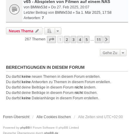
v65 - Abspielen von Filmen auf einem NAS
von
BMWx53d
» Do 27. Feb 2025, 20:07
Letzter Beitrag von
BMWx53d
»
Sa 1. Mär 2025, 17:58
Antworten:
7
Neues Thema
Seite
1
Von
11
1
2
3
4
5
11
Nächste
267 Themen
…
Gehe Zu
BERECHTIGUNGEN IN DIESEM FORUM
Du darfst
keine
neuen Themen in diesem Forum erstellen.
Du darfst
keine
Antworten zu Themen in diesem Forum erstellen.
Du darfst deine Beiträge in diesem Forum
nicht
ändern.
Du darfst deine Beiträge in diesem Forum
nicht
löschen.
Du darfst
keine
Dateianhänge in diesem Forum erstellen.
Foren-Übersicht
Alle Cookies löschen
Alle Zeiten sind
UTC+02:00
Powered by
phpBB
® Forum Software © phpBB Limited
Deutsche Übersetzung durch
phpBB.de