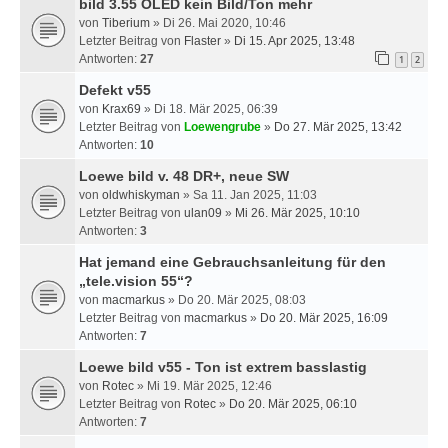
bild 3.55 OLED kein Bild/Ton mehr
von
Tiberium
» Di 26. Mai 2020, 10:46
Letzter Beitrag von
Flaster
»
Di 15. Apr 2025, 13:48
Antworten:
27
1
2
Defekt v55
von
Krax69
» Di 18. Mär 2025, 06:39
Letzter Beitrag von
Loewengrube
»
Do 27. Mär 2025, 13:42
Antworten:
10
Loewe bild v. 48 DR+, neue SW
von
oldwhiskyman
» Sa 11. Jan 2025, 11:03
Letzter Beitrag von
ulan09
»
Mi 26. Mär 2025, 10:10
Antworten:
3
Hat jemand eine Gebrauchsanleitung für den
„tele.vision 55“?
von
macmarkus
» Do 20. Mär 2025, 08:03
Letzter Beitrag von
macmarkus
»
Do 20. Mär 2025, 16:09
Antworten:
7
Loewe bild v55 - Ton ist extrem basslastig
von
Rotec
» Mi 19. Mär 2025, 12:46
Letzter Beitrag von
Rotec
»
Do 20. Mär 2025, 06:10
Antworten:
7