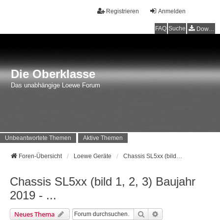
Registrieren
Anmelden
FAQ
Suche
Downloads
Die Oberklasse
Das unabhängige Loewe Forum
Unbeantwortete Themen
Aktive Themen
Foren-Übersicht
Loewe Geräte
Chassis SL5xx (bild 1, 2, 3) Baujahr 2019 - ...
Chassis SL5xx (bild 1, 2, 3) Baujahr
2019 - ...
Suche
Erweiterte Suche
Neues Thema