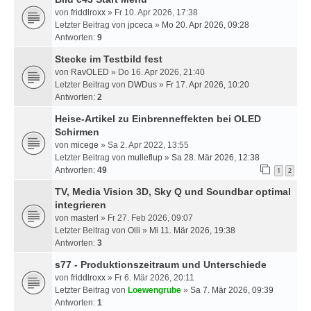
von
friddlroxx
» Fr 10. Apr 2026, 17:38
Letzter Beitrag von
jpceca
»
Mo 20. Apr 2026, 09:28
Antworten:
9
Stecke im Testbild fest
von
RavOLED
» Do 16. Apr 2026, 21:40
Letzter Beitrag von
DWDus
»
Fr 17. Apr 2026, 10:20
Antworten:
2
Heise-Artikel zu Einbrenneffekten bei OLED
Schirmen
von
micege
» Sa 2. Apr 2022, 13:55
Letzter Beitrag von
mulleflup
»
Sa 28. Mär 2026, 12:38
Antworten:
49
1
2
TV, Media Vision 3D, Sky Q und Soundbar optimal
integrieren
von
masterl
» Fr 27. Feb 2026, 09:07
Letzter Beitrag von
Olli
»
Mi 11. Mär 2026, 19:38
Antworten:
3
s77 - Produktionszeitraum und Unterschiede
von
friddlroxx
» Fr 6. Mär 2026, 20:11
Letzter Beitrag von
Loewengrube
»
Sa 7. Mär 2026, 09:39
Antworten:
1