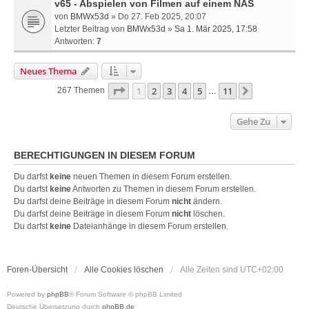
v65 - Abspielen von Filmen auf einem NAS
von
BMWx53d
» Do 27. Feb 2025, 20:07
Letzter Beitrag von
BMWx53d
»
Sa 1. Mär 2025, 17:58
Antworten:
7
Neues Thema
Seite
1
Von
11
1
2
3
4
5
11
Nächste
267 Themen
…
Gehe Zu
BERECHTIGUNGEN IN DIESEM FORUM
Du darfst
keine
neuen Themen in diesem Forum erstellen.
Du darfst
keine
Antworten zu Themen in diesem Forum erstellen.
Du darfst deine Beiträge in diesem Forum
nicht
ändern.
Du darfst deine Beiträge in diesem Forum
nicht
löschen.
Du darfst
keine
Dateianhänge in diesem Forum erstellen.
Foren-Übersicht
Alle Cookies löschen
Alle Zeiten sind
UTC+02:00
Powered by
phpBB
® Forum Software © phpBB Limited
Deutsche Übersetzung durch
phpBB.de