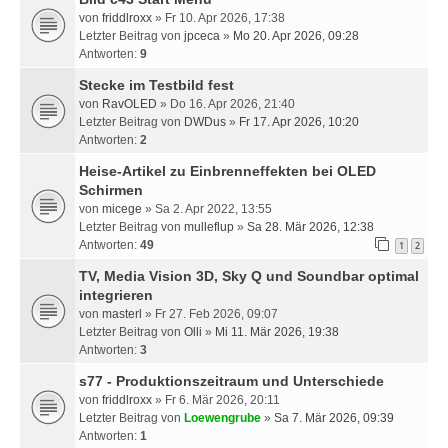
von
friddlroxx
» Fr 10. Apr 2026, 17:38
Letzter Beitrag von
jpceca
»
Mo 20. Apr 2026, 09:28
Antworten:
9
Stecke im Testbild fest
von
RavOLED
» Do 16. Apr 2026, 21:40
Letzter Beitrag von
DWDus
»
Fr 17. Apr 2026, 10:20
Antworten:
2
Heise-Artikel zu Einbrenneffekten bei OLED
Schirmen
von
micege
» Sa 2. Apr 2022, 13:55
Letzter Beitrag von
mulleflup
»
Sa 28. Mär 2026, 12:38
Antworten:
49
1
2
TV, Media Vision 3D, Sky Q und Soundbar optimal
integrieren
von
masterl
» Fr 27. Feb 2026, 09:07
Letzter Beitrag von
Olli
»
Mi 11. Mär 2026, 19:38
Antworten:
3
s77 - Produktionszeitraum und Unterschiede
von
friddlroxx
» Fr 6. Mär 2026, 20:11
Letzter Beitrag von
Loewengrube
»
Sa 7. Mär 2026, 09:39
Antworten:
1