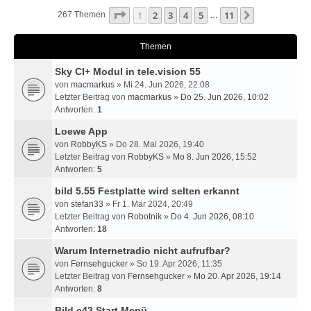
Seite
1
Von
11
1
2
3
4
5
11
Nächste
267 Themen
…
Themen
Sky CI+ Modul in tele.vision 55
von
macmarkus
» Mi 24. Jun 2026, 22:08
Letzter Beitrag von
macmarkus
»
Do 25. Jun 2026, 10:02
Antworten:
1
Loewe App
von
RobbyKS
» Do 28. Mai 2026, 19:40
Letzter Beitrag von
RobbyKS
»
Mo 8. Jun 2026, 15:52
Antworten:
5
bild 5.55 Festplatte wird selten erkannt
von
stefan33
» Fr 1. Mär 2024, 20:49
Letzter Beitrag von
Robotnik
»
Do 4. Jun 2026, 08:10
Antworten:
18
Warum Internetradio nicht aufrufbar?
von
Fernsehgucker
» So 19. Apr 2026, 11:35
Letzter Beitrag von
Fernsehgucker
»
Mo 20. Apr 2026, 19:14
Antworten:
8
Bild c43 Start Menü