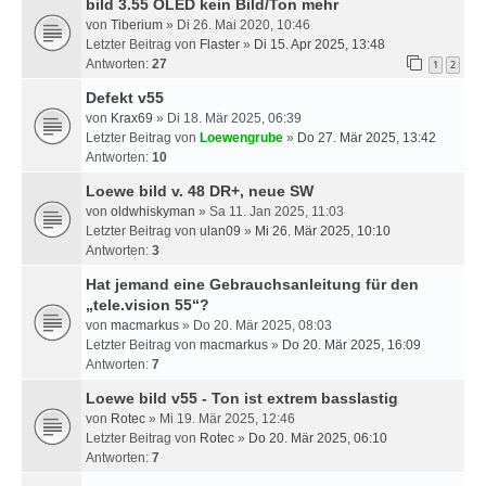
bild 3.55 OLED kein Bild/Ton mehr
von
Tiberium
» Di 26. Mai 2020, 10:46
Letzter Beitrag von
Flaster
»
Di 15. Apr 2025, 13:48
Antworten:
27
1
2
Defekt v55
von
Krax69
» Di 18. Mär 2025, 06:39
Letzter Beitrag von
Loewengrube
»
Do 27. Mär 2025, 13:42
Antworten:
10
Loewe bild v. 48 DR+, neue SW
von
oldwhiskyman
» Sa 11. Jan 2025, 11:03
Letzter Beitrag von
ulan09
»
Mi 26. Mär 2025, 10:10
Antworten:
3
Hat jemand eine Gebrauchsanleitung für den
„tele.vision 55“?
von
macmarkus
» Do 20. Mär 2025, 08:03
Letzter Beitrag von
macmarkus
»
Do 20. Mär 2025, 16:09
Antworten:
7
Loewe bild v55 - Ton ist extrem basslastig
von
Rotec
» Mi 19. Mär 2025, 12:46
Letzter Beitrag von
Rotec
»
Do 20. Mär 2025, 06:10
Antworten:
7