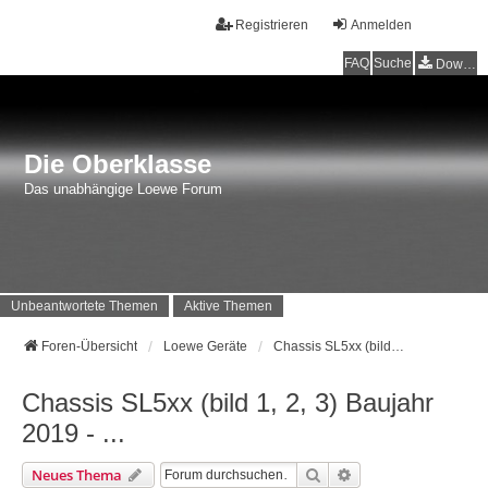
Registrieren
Anmelden
FAQ
Suche
Downloads
Die Oberklasse
Das unabhängige Loewe Forum
Unbeantwortete Themen
Aktive Themen
Foren-Übersicht
Loewe Geräte
Chassis SL5xx (bild 1, 2, 3) Baujahr 2019 - ...
Chassis SL5xx (bild 1, 2, 3) Baujahr
2019 - ...
Suche
Erweiterte Suche
Neues Thema