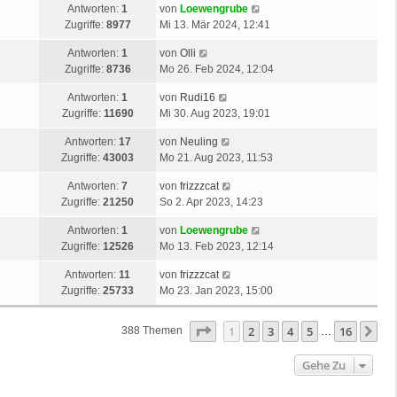
Antworten:
1
von
Loewengrube
Zugriffe:
8977
Mi 13. Mär 2024, 12:41
Antworten:
1
von
Olli
Zugriffe:
8736
Mo 26. Feb 2024, 12:04
Antworten:
1
von
Rudi16
Zugriffe:
11690
Mi 30. Aug 2023, 19:01
Antworten:
17
von
Neuling
Zugriffe:
43003
Mo 21. Aug 2023, 11:53
Antworten:
7
von
frizzzcat
Zugriffe:
21250
So 2. Apr 2023, 14:23
Antworten:
1
von
Loewengrube
Zugriffe:
12526
Mo 13. Feb 2023, 12:14
Antworten:
11
von
frizzzcat
Zugriffe:
25733
Mo 23. Jan 2023, 15:00
Seite
1
Von
16
1
2
3
4
5
16
Nä
388 Themen
…
Gehe Zu