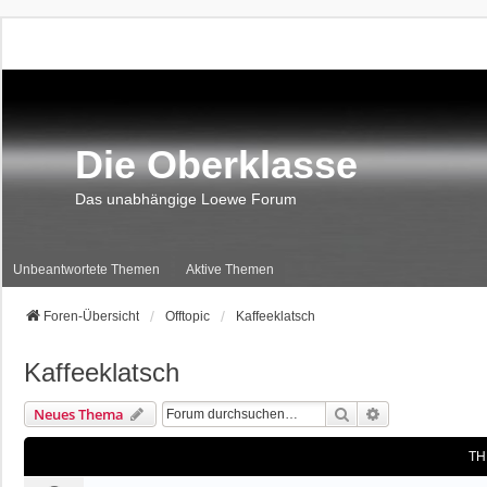
Die Oberklasse
Das unabhängige Loewe Forum
Unbeantwortete Themen
Aktive Themen
Foren-Übersicht
Offtopic
Kaffeeklatsch
Kaffeeklatsch
Suche
Erweiterte Suc
Neues Thema
TH