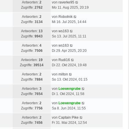
Antworten:
2
von
raverke95
Zugriffe:
2762
Mo 11. Aug 2025, 20:19
Antworten:
2
von
Robotnik
Zugriffe:
3134
Mi 16. Jul 2025, 14:44
Antworten:
13
von
ws163
Zugriffe:
9943
So 13. Jul 2025, 11:11
Antworten:
4
von
ws163
Zugriffe:
7506
Di 29. Apr 2025, 20:20
Antworten:
19
von
Rudi16
Zugriffe:
39514
Di 22. Okt 2024, 19:48
Antworten:
2
von
milton
Zugriffe:
7884
So 13. Okt 2024, 01:15
Antworten:
3
von
Loewengrube
Zugriffe:
7654
Di 1. Okt 2024, 11:58
Antworten:
2
von
Loewengrube
Zugriffe:
7756
Sa 8. Jun 2024, 11:55
Antworten:
2
von
Captain Pike
Zugriffe:
7456
Fr 31. Mai 2024, 12:54