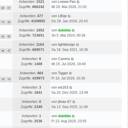
Antworten:
1521
von
Loewe-Fan
Zugriffe:
866242
Mi 20. Mai 2026, 21:02
60
61
Antworten:
477
von
LtKije
Zugriffe:
4109855
Do 29. Jan 2026, 20:43
19
20
Antworten:
1052
von
dubdidu
Zugriffe:
723651
So 5. Mai 2024, 00:36
42
43
Antworten:
1164
von
lightdesign
Zugriffe:
669571
Sa 18. Sep 2021, 16:36
46
47
Antworten:
6
von
Carrera
Zugriffe:
1408
Mi 15. Jul 2026, 19:49
Antworten:
464
von
Tigger
Zugriffe:
419973
Fr 10. Jul 2026, 10:30
18
19
Antworten:
3
von
ws163
Zugriffe:
1841
Sa 20. Dez 2025, 13:49
Antworten:
0
von
jtmac-67
Zugriffe:
2349
Sa 13. Sep 2025, 11:49
Antworten:
1
von
dubdidu
Zugriffe:
2536
Fr 22. Aug 2025, 23:55