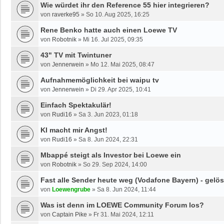
Wie würdet ihr den Reference 55 hier integrieren?
von
raverke95
»
So 10. Aug 2025, 16:25
Rene Benko hatte auch einen Loewe TV
von
Robotnik
»
Mi 16. Jul 2025, 09:35
43" TV mit Twintuner
von
Jennerwein
»
Mo 12. Mai 2025, 08:47
Aufnahmemöglichkeit bei waipu tv
von
Jennerwein
»
Di 29. Apr 2025, 10:41
Einfach Spektakulär!
von
Rudi16
»
Sa 3. Jun 2023, 01:18
KI macht mir Angst!
von
Rudi16
»
Sa 8. Jun 2024, 22:31
Mbappé steigt als Investor bei Loewe ein
von
Robotnik
»
So 29. Sep 2024, 14:00
Fast alle Sender heute weg (Vodafone Bayern) - gelös
von
Loewengrube
»
Sa 8. Jun 2024, 11:44
Was ist denn im LOEWE Community Forum los?
von
Captain Pike
»
Fr 31. Mai 2024, 12:11