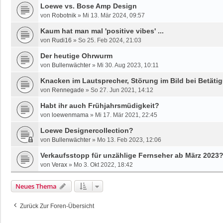
Loewe vs. Bose Amp Design
von
Robotnik
»
Mi 13. Mär 2024, 09:57
Kaum hat man mal 'positive vibes' ...
von
Rudi16
»
So 25. Feb 2024, 21:03
Der heutige Ohrwurm
von
Bullenwächter
»
Mi 30. Aug 2023, 10:11
Knacken im Lautsprecher, Störung im Bild bei Betäti
von
Rennegade
»
So 27. Jun 2021, 14:12
Habt ihr auch Frühjahrsmüdigkeit?
von
loewenmama
»
Mi 17. Mär 2021, 22:45
Loewe Designercollection?
von
Bullenwächter
»
Mo 13. Feb 2023, 12:06
Verkaufsstopp für unzählige Fernseher ab März 2023
von
Verax
»
Mo 3. Okt 2022, 18:42
Neues Thema
Zurück Zur Foren-Übersicht