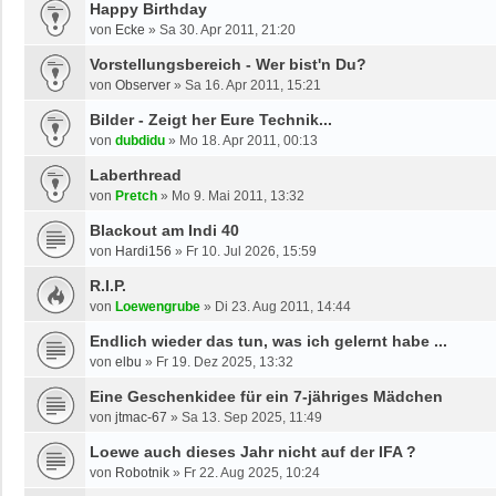
Happy Birthday
von
Ecke
»
Sa 30. Apr 2011, 21:20
Vorstellungsbereich - Wer bist'n Du?
von
Observer
»
Sa 16. Apr 2011, 15:21
Bilder - Zeigt her Eure Technik...
von
dubdidu
»
Mo 18. Apr 2011, 00:13
Laberthread
von
Pretch
»
Mo 9. Mai 2011, 13:32
Blackout am Indi 40
von
Hardi156
»
Fr 10. Jul 2026, 15:59
R.I.P.
von
Loewengrube
»
Di 23. Aug 2011, 14:44
Endlich wieder das tun, was ich gelernt habe ...
von
elbu
»
Fr 19. Dez 2025, 13:32
Eine Geschenkidee für ein 7-jähriges Mädchen
von
jtmac-67
»
Sa 13. Sep 2025, 11:49
Loewe auch dieses Jahr nicht auf der IFA ?
von
Robotnik
»
Fr 22. Aug 2025, 10:24