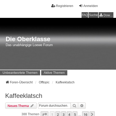
Registrieren
Anmelden
FAQ
Suche
Downloads
Die Oberklasse
Das unabhängige Loewe Forum
Unbeantwortete Themen
Aktive Themen
Foren-Übersicht
Offtopic
Kaffeeklatsch
Kaffeeklatsch
Suche
Erweiterte Suche
Neues Thema
Seite
1
Von
16
1
2
3
4
5
16
Nächste
388 Themen
…