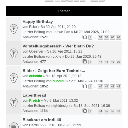
Themen
Happy Birthday
von
Ecke
» Sa 30. Apr 2011, 21:20
Letzter Beitrag von
Loewe-Fan
»
Mi 20. Mai 2026, 21:02
Antworten:
1521
1
58
59
60
61
…
Vorstellungsbereich - Wer bist'n Du?
von
Observer
» Sa 16. Apr 2011, 15:21
Letzter Beitrag von
LtKije
»
Do 29. Jan 2026, 20:43
Antworten:
477
1
17
18
19
20
…
Bilder - Zeigt her Eure Technik...
von
dubdidu
» Mo 18. Apr 2011, 00:13
Letzter Beitrag von
dubdidu
»
So 5. Mai 2024, 00:36
Antworten:
1052
1
40
41
42
43
…
Laberthread
von
Pretch
» Mo 9. Mai 2011, 13:32
Letzter Beitrag von
lightdesign
»
Sa 18. Sep 2021, 16:36
Antworten:
1164
1
44
45
46
47
…
Blackout am Indi 40
von
Hardi156
» Fr 10. Jul 2026, 15:59