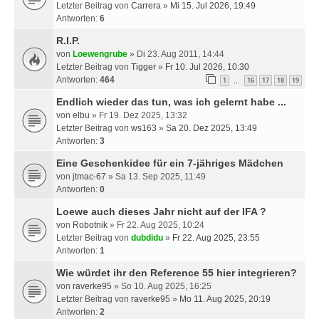
Letzter Beitrag von
Carrera
»
Mi 15. Jul 2026, 19:49
Antworten:
6
R.I.P.
von
Loewengrube
» Di 23. Aug 2011, 14:44
Letzter Beitrag von
Tigger
»
Fr 10. Jul 2026, 10:30
Antworten:
464
1
16
17
18
19
…
Endlich wieder das tun, was ich gelernt habe ...
von
elbu
» Fr 19. Dez 2025, 13:32
Letzter Beitrag von
ws163
»
Sa 20. Dez 2025, 13:49
Antworten:
3
Eine Geschenkidee für ein 7-jähriges Mädchen
von
jtmac-67
» Sa 13. Sep 2025, 11:49
Antworten:
0
Loewe auch dieses Jahr nicht auf der IFA ?
von
Robotnik
» Fr 22. Aug 2025, 10:24
Letzter Beitrag von
dubdidu
»
Fr 22. Aug 2025, 23:55
Antworten:
1
Wie würdet ihr den Reference 55 hier integrieren?
von
raverke95
» So 10. Aug 2025, 16:25
Letzter Beitrag von
raverke95
»
Mo 11. Aug 2025, 20:19
Antworten:
2