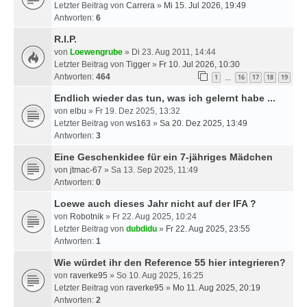
Letzter Beitrag von
Carrera
»
Mi 15. Jul 2026, 19:49
Antworten:
6
R.I.P.
von
Loewengrube
» Di 23. Aug 2011, 14:44
Letzter Beitrag von
Tigger
»
Fr 10. Jul 2026, 10:30
Antworten:
464
1
16
17
18
19
…
Endlich wieder das tun, was ich gelernt habe ...
von
elbu
» Fr 19. Dez 2025, 13:32
Letzter Beitrag von
ws163
»
Sa 20. Dez 2025, 13:49
Antworten:
3
Eine Geschenkidee für ein 7-jähriges Mädchen
von
jtmac-67
» Sa 13. Sep 2025, 11:49
Antworten:
0
Loewe auch dieses Jahr nicht auf der IFA ?
von
Robotnik
» Fr 22. Aug 2025, 10:24
Letzter Beitrag von
dubdidu
»
Fr 22. Aug 2025, 23:55
Antworten:
1
Wie würdet ihr den Reference 55 hier integrieren?
von
raverke95
» So 10. Aug 2025, 16:25
Letzter Beitrag von
raverke95
»
Mo 11. Aug 2025, 20:19
Antworten:
2