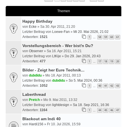
Themen
Happy Birthday
von
Ecke
» Sa 30. Apr 2011, 21:20
Letzter Beitrag von
Loewe-Fan
»
Mi 20. Mai 2026, 21:02
Antworten:
1521
1
58
59
60
61
…
Vorstellungsbereich - Wer bist'n Du?
von
Observer
» Sa 16. Apr 2011, 15:21
Letzter Beitrag von
LtKije
»
Do 29. Jan 2026, 20:43
Antworten:
477
1
17
18
19
20
…
Bilder - Zeigt her Eure Technik...
von
dubdidu
» Mo 18. Apr 2011, 00:13
Letzter Beitrag von
dubdidu
»
So 5. Mai 2024, 00:36
Antworten:
1052
1
40
41
42
43
…
Laberthread
von
Pretch
» Mo 9. Mai 2011, 13:32
Letzter Beitrag von
lightdesign
»
Sa 18. Sep 2021, 16:36
Antworten:
1164
1
44
45
46
47
…
Blackout am Indi 40
von
Hardi156
» Fr 10. Jul 2026, 15:59