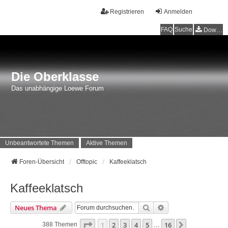
Registrieren
Anmelden
FAQ
Suche
Downloads
Die Oberklasse
Das unabhängige Loewe Forum
Unbeantwortete Themen
Aktive Themen
Foren-Übersicht
Offtopic
Kaffeeklatsch
Kaffeeklatsch
Suche
Erweiterte Suche
Neues Thema
Seite
1
Von
16
1
2
3
4
5
16
Nächste
388 Themen
…