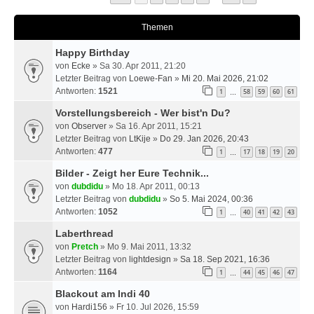
Themen
Happy Birthday
von
Ecke
» Sa 30. Apr 2011, 21:20
Letzter Beitrag von
Loewe-Fan
»
Mi 20. Mai 2026, 21:02
Antworten:
1521
1
58
59
60
61
…
Vorstellungsbereich - Wer bist'n Du?
von
Observer
» Sa 16. Apr 2011, 15:21
Letzter Beitrag von
LtKije
»
Do 29. Jan 2026, 20:43
Antworten:
477
1
17
18
19
20
…
Bilder - Zeigt her Eure Technik...
von
dubdidu
» Mo 18. Apr 2011, 00:13
Letzter Beitrag von
dubdidu
»
So 5. Mai 2024, 00:36
Antworten:
1052
1
40
41
42
43
…
Laberthread
von
Pretch
» Mo 9. Mai 2011, 13:32
Letzter Beitrag von
lightdesign
»
Sa 18. Sep 2021, 16:36
Antworten:
1164
1
44
45
46
47
…
Blackout am Indi 40
von
Hardi156
» Fr 10. Jul 2026, 15:59