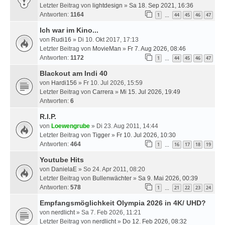
Letzter Beitrag von
lightdesign
»
Sa 18. Sep 2021, 16:36
Antworten:
1164
1
44
45
46
47
…
Ich war im Kino...
von
Rudi16
» Di 10. Okt 2017, 17:13
Letzter Beitrag von
MovieMan
»
Fr 7. Aug 2026, 08:46
Antworten:
1172
1
44
45
46
47
…
Blackout am Indi 40
von
Hardi156
» Fr 10. Jul 2026, 15:59
Letzter Beitrag von
Carrera
»
Mi 15. Jul 2026, 19:49
Antworten:
6
R.I.P.
von
Loewengrube
» Di 23. Aug 2011, 14:44
Letzter Beitrag von
Tigger
»
Fr 10. Jul 2026, 10:30
Antworten:
464
1
16
17
18
19
…
Youtube Hits
von
DanielaE
» So 24. Apr 2011, 08:20
Letzter Beitrag von
Bullenwächter
»
Sa 9. Mai 2026, 00:39
Antworten:
578
1
21
22
23
24
…
Empfangsmöglichkeit Olympia 2026 in 4K/ UHD?
von
nerdlicht
» Sa 7. Feb 2026, 11:21
Letzter Beitrag von
nerdlicht
»
Do 12. Feb 2026, 08:32