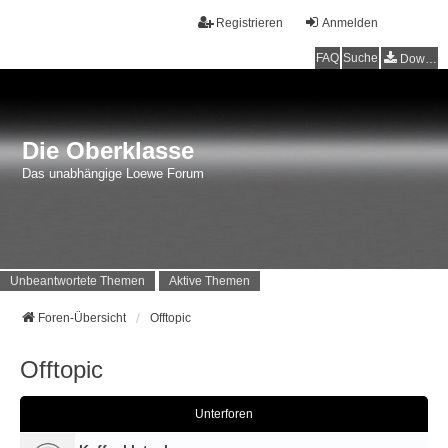
Registrieren
Anmelden
FAQ
Suche
Downloads
Die Oberklasse
Das unabhängige Loewe Forum
Unbeantwortete Themen
Aktive Themen
Foren-Übersicht
Offtopic
Offtopic
Unterforen