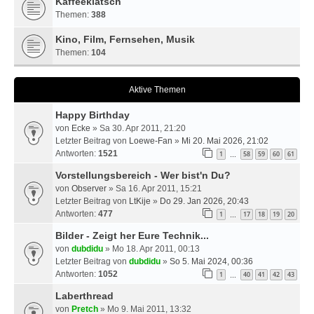
Kaffeeklatsch
Themen:
388
Kino, Film, Fernsehen, Musik
Themen:
104
Aktive Themen
Happy Birthday
von
Ecke
» Sa 30. Apr 2011, 21:20
Letzter Beitrag von
Loewe-Fan
»
Mi 20. Mai 2026, 21:02
Antworten:
1521
1
58
59
60
61
…
Vorstellungsbereich - Wer bist'n Du?
von
Observer
» Sa 16. Apr 2011, 15:21
Letzter Beitrag von
LtKije
»
Do 29. Jan 2026, 20:43
Antworten:
477
1
17
18
19
20
…
Bilder - Zeigt her Eure Technik...
von
dubdidu
» Mo 18. Apr 2011, 00:13
Letzter Beitrag von
dubdidu
»
So 5. Mai 2024, 00:36
Antworten:
1052
1
40
41
42
43
…
Laberthread
von
Pretch
» Mo 9. Mai 2011, 13:32