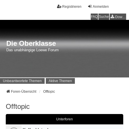
Registrieren
Anmelden
FAQ
Suche
Downloads
Die Oberklasse
Das unabhängige Loewe Forum
Unbeantwortete Themen
Aktive Themen
Foren-Übersicht
Offtopic
Offtopic
Unterforen