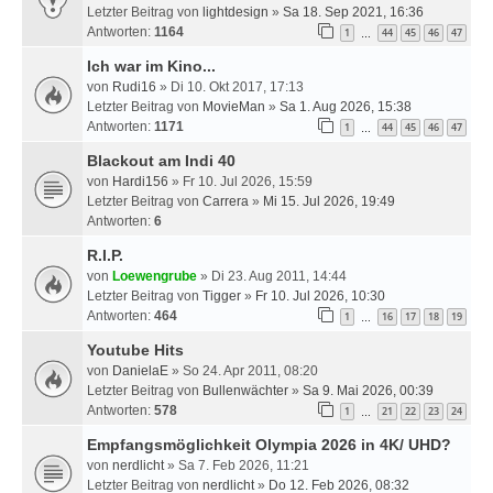
Letzter Beitrag von
lightdesign
»
Sa 18. Sep 2021, 16:36
Antworten:
1164
1
44
45
46
47
…
Ich war im Kino...
von
Rudi16
» Di 10. Okt 2017, 17:13
Letzter Beitrag von
MovieMan
»
Sa 1. Aug 2026, 15:38
Antworten:
1171
1
44
45
46
47
…
Blackout am Indi 40
von
Hardi156
» Fr 10. Jul 2026, 15:59
Letzter Beitrag von
Carrera
»
Mi 15. Jul 2026, 19:49
Antworten:
6
R.I.P.
von
Loewengrube
» Di 23. Aug 2011, 14:44
Letzter Beitrag von
Tigger
»
Fr 10. Jul 2026, 10:30
Antworten:
464
1
16
17
18
19
…
Youtube Hits
von
DanielaE
» So 24. Apr 2011, 08:20
Letzter Beitrag von
Bullenwächter
»
Sa 9. Mai 2026, 00:39
Antworten:
578
1
21
22
23
24
…
Empfangsmöglichkeit Olympia 2026 in 4K/ UHD?
von
nerdlicht
» Sa 7. Feb 2026, 11:21
Letzter Beitrag von
nerdlicht
»
Do 12. Feb 2026, 08:32