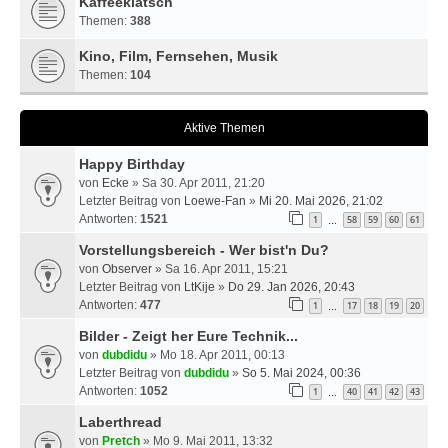
Kaffeeklatsch
Themen:
388
Kino, Film, Fernsehen, Musik
Themen:
104
Aktive Themen
Happy Birthday
von
Ecke
» Sa 30. Apr 2011, 21:20
Letzter Beitrag von
Loewe-Fan
»
Mi 20. Mai 2026, 21:02
Antworten:
1521
1
58
59
60
61
…
Vorstellungsbereich - Wer bist'n Du?
von
Observer
» Sa 16. Apr 2011, 15:21
Letzter Beitrag von
LtKije
»
Do 29. Jan 2026, 20:43
Antworten:
477
1
17
18
19
20
…
Bilder - Zeigt her Eure Technik...
von
dubdidu
» Mo 18. Apr 2011, 00:13
Letzter Beitrag von
dubdidu
»
So 5. Mai 2024, 00:36
Antworten:
1052
1
40
41
42
43
…
Laberthread
von
Pretch
» Mo 9. Mai 2011, 13:32