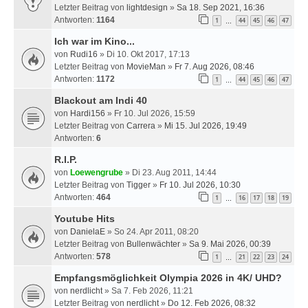
Letzter Beitrag von
lightdesign
»
Sa 18. Sep 2021, 16:36
Antworten:
1164
1
44
45
46
47
…
Ich war im Kino...
von
Rudi16
» Di 10. Okt 2017, 17:13
Letzter Beitrag von
MovieMan
»
Fr 7. Aug 2026, 08:46
Antworten:
1172
1
44
45
46
47
…
Blackout am Indi 40
von
Hardi156
» Fr 10. Jul 2026, 15:59
Letzter Beitrag von
Carrera
»
Mi 15. Jul 2026, 19:49
Antworten:
6
R.I.P.
von
Loewengrube
» Di 23. Aug 2011, 14:44
Letzter Beitrag von
Tigger
»
Fr 10. Jul 2026, 10:30
Antworten:
464
1
16
17
18
19
…
Youtube Hits
von
DanielaE
» So 24. Apr 2011, 08:20
Letzter Beitrag von
Bullenwächter
»
Sa 9. Mai 2026, 00:39
Antworten:
578
1
21
22
23
24
…
Empfangsmöglichkeit Olympia 2026 in 4K/ UHD?
von
nerdlicht
» Sa 7. Feb 2026, 11:21
Letzter Beitrag von
nerdlicht
»
Do 12. Feb 2026, 08:32