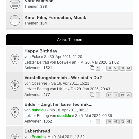
Kaffeeklatsch
Themen:
388
Kino, Film, Fernsehen, Musik
Themen:
104
Aktive Themen
Happy Birthday
von
Ecke
» Sa 30. Apr 2011, 21:20
Letzter Beitrag von
Loewe-Fan
»
Mi 20. Mai 2026, 21:02
Antworten:
1521
1
58
59
60
61
…
Vorstellungsbereich - Wer bist'n Du?
von
Observer
» Sa 16. Apr 2011, 15:21
Letzter Beitrag von
LtKije
»
Do 29. Jan 2026, 20:43
Antworten:
477
1
17
18
19
20
…
Bilder - Zeigt her Eure Technik...
von
dubdidu
» Mo 18. Apr 2011, 00:13
Letzter Beitrag von
dubdidu
»
So 5. Mai 2024, 00:36
Antworten:
1052
1
40
41
42
43
…
Laberthread
von
Pretch
» Mo 9. Mai 2011, 13:32