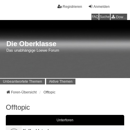
Registrieren
Anmelden
FAQ
Suche
Downloads
Die Oberklasse
Das unabhängige Loewe Forum
Unbeantwortete Themen
Aktive Themen
Foren-Übersicht
Offtopic
Offtopic
Unterforen