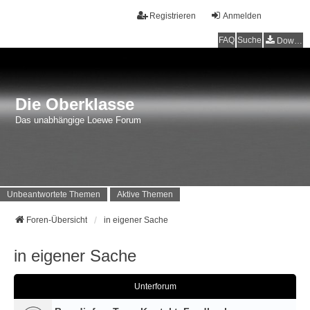
Registrieren
Anmelden
FAQ
Suche
Downloads
Die Oberklasse
Das unabhängige Loewe Forum
Unbeantwortete Themen
Aktive Themen
Foren-Übersicht
in eigener Sache
in eigener Sache
Unterforum