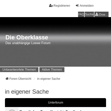
Registrieren
Anmelden
FAQ
Suche
Downloads
Die Oberklasse
Das unabhängige Loewe Forum
Unbeantwortete Themen
Aktive Themen
Foren-Übersicht
in eigener Sache
in eigener Sache
Unterforum