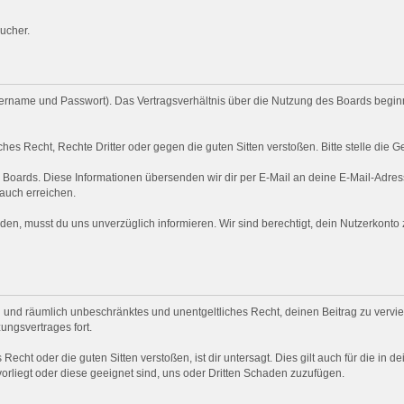
ucher.
rname und Passwort). Das Vertragsverhältnis über die Nutzung des Boards beginnt
hes Recht, Rechte Dritter oder gegen die guten Sitten verstoßen. Bitte stelle di
s Boards. Diese Informationen übersenden wir dir per E-Mail an deine E-Mail-Adress
 auch erreichen.
en, musst du uns unverzüglich informieren. Wir sind berechtigt, dein Nutzerkont
ich und räumlich unbeschränktes und unentgeltliches Recht, deinen Beitrag zu verviel
ngsvertrages fort.
 Recht oder die guten Sitten verstoßen, ist dir untersagt. Dies gilt auch für die in 
vorliegt oder diese geeignet sind, uns oder Dritten Schaden zuzufügen.