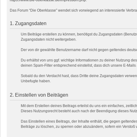
https://www.die-oberklasse.de/impressum.php
.
Das Forum “Die Oberklasse” wendet sich vorwiegend an interessierte Verbra
1. Zugangsdaten
Um Beiträge erstellen zu können, benötigst du Zugangsdaten (Benutze
Zugangsdaten nicht weitergeben.
Der von dir gewählte Benutzername darf nicht gegen geltendes deutsc
Du erhältst von uns ggf. wichtige Informationen zu deiner Nutzung de
deinen Spam-Filter entsprechend einstellst, dass dich unsere E-Mails
Sobald du den Verdacht hast, dass Dritte deine Zugangsdaten verwend
Unbefugte haben.
2. Einstellen von Beiträgen
Mit dem Erstellen deines Beitrags erteilst du uns ein einfaches, zeitl
Dieses Nutzungsrecht besteht auch nach der Beendigung dieses Nutzu
Das Einstellen eines Beitrags, der Inhalte enthält, die gegen geltendes
Beiträge zu löschen, zu sperren oder abzuändern, sofern ein Verstoß 