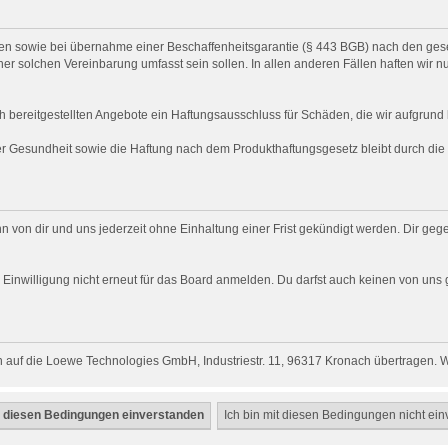
chten sowie bei übernahme einer Beschaffenheitsgarantie (§ 443 BGB) nach den gese
ner solchen Vereinbarung umfasst sein sollen. In allen anderen Fällen haften wir n
h bereitgestellten Angebote ein Haftungsausschluss für Schäden, die wir aufgrund l
der Gesundheit sowie die Haftung nach dem Produkthaftungsgesetz bleibt durch di
n von dir und uns jederzeit ohne Einhaltung einer Frist gekündigt werden. Dir ge
ich Einwilligung nicht erneut für das Board anmelden. Du darfst auch keinen von 
 auf die Loewe Technologies GmbH, Industriestr. 11, 96317 Kronach übertragen. Wi