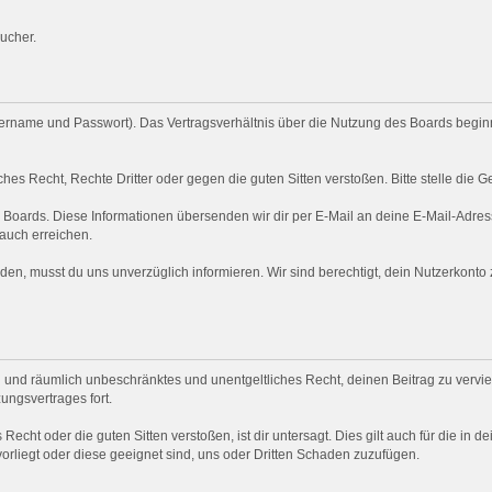
ucher.
rname und Passwort). Das Vertragsverhältnis über die Nutzung des Boards beginnt
hes Recht, Rechte Dritter oder gegen die guten Sitten verstoßen. Bitte stelle di
s Boards. Diese Informationen übersenden wir dir per E-Mail an deine E-Mail-Adress
 auch erreichen.
en, musst du uns unverzüglich informieren. Wir sind berechtigt, dein Nutzerkont
ich und räumlich unbeschränktes und unentgeltliches Recht, deinen Beitrag zu verviel
ngsvertrages fort.
 Recht oder die guten Sitten verstoßen, ist dir untersagt. Dies gilt auch für die in 
vorliegt oder diese geeignet sind, uns oder Dritten Schaden zuzufügen.