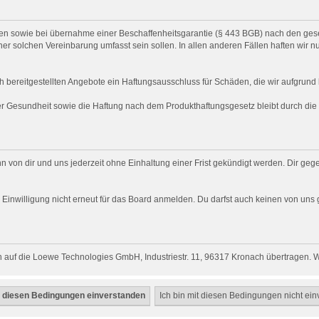
chten sowie bei übernahme einer Beschaffenheitsgarantie (§ 443 BGB) nach den gese
ner solchen Vereinbarung umfasst sein sollen. In allen anderen Fällen haften wir n
h bereitgestellten Angebote ein Haftungsausschluss für Schäden, die wir aufgrund l
der Gesundheit sowie die Haftung nach dem Produkthaftungsgesetz bleibt durch di
n von dir und uns jederzeit ohne Einhaltung einer Frist gekündigt werden. Dir ge
ich Einwilligung nicht erneut für das Board anmelden. Du darfst auch keinen von 
 auf die Loewe Technologies GmbH, Industriestr. 11, 96317 Kronach übertragen. Wi