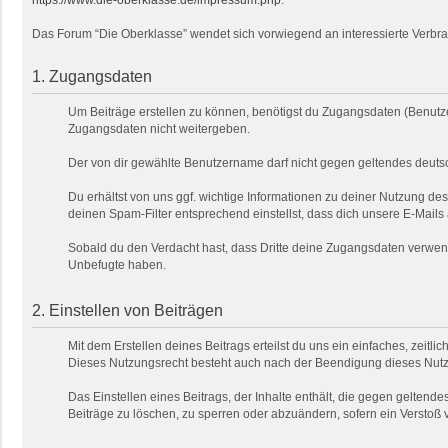
https://www.die-oberklasse.de/impressum.php
.
Das Forum “Die Oberklasse” wendet sich vorwiegend an interessierte Verbra
1. Zugangsdaten
Um Beiträge erstellen zu können, benötigst du Zugangsdaten (Benutze
Zugangsdaten nicht weitergeben.
Der von dir gewählte Benutzername darf nicht gegen geltendes deutsc
Du erhältst von uns ggf. wichtige Informationen zu deiner Nutzung de
deinen Spam-Filter entsprechend einstellst, dass dich unsere E-Mails
Sobald du den Verdacht hast, dass Dritte deine Zugangsdaten verwend
Unbefugte haben.
2. Einstellen von Beiträgen
Mit dem Erstellen deines Beitrags erteilst du uns ein einfaches, zeitl
Dieses Nutzungsrecht besteht auch nach der Beendigung dieses Nutzu
Das Einstellen eines Beitrags, der Inhalte enthält, die gegen geltendes
Beiträge zu löschen, zu sperren oder abzuändern, sofern ein Verstoß 