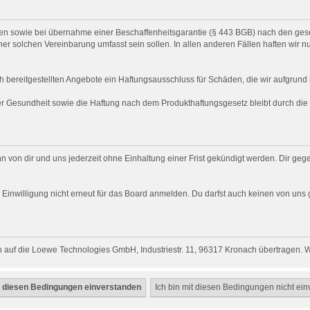
chten sowie bei übernahme einer Beschaffenheitsgarantie (§ 443 BGB) nach den gese
ner solchen Vereinbarung umfasst sein sollen. In allen anderen Fällen haften wir n
h bereitgestellten Angebote ein Haftungsausschluss für Schäden, die wir aufgrund l
der Gesundheit sowie die Haftung nach dem Produkthaftungsgesetz bleibt durch di
n von dir und uns jederzeit ohne Einhaltung einer Frist gekündigt werden. Dir ge
ich Einwilligung nicht erneut für das Board anmelden. Du darfst auch keinen von 
 auf die Loewe Technologies GmbH, Industriestr. 11, 96317 Kronach übertragen. Wi