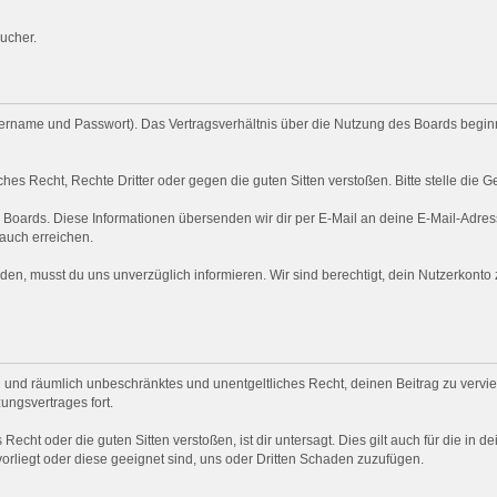
ucher.
rname und Passwort). Das Vertragsverhältnis über die Nutzung des Boards beginnt
hes Recht, Rechte Dritter oder gegen die guten Sitten verstoßen. Bitte stelle di
s Boards. Diese Informationen übersenden wir dir per E-Mail an deine E-Mail-Adress
 auch erreichen.
en, musst du uns unverzüglich informieren. Wir sind berechtigt, dein Nutzerkont
ich und räumlich unbeschränktes und unentgeltliches Recht, deinen Beitrag zu verviel
ngsvertrages fort.
 Recht oder die guten Sitten verstoßen, ist dir untersagt. Dies gilt auch für die in 
vorliegt oder diese geeignet sind, uns oder Dritten Schaden zuzufügen.