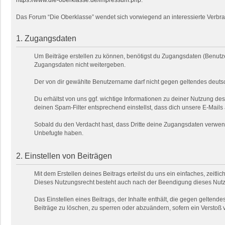
https://www.die-oberklasse.de/impressum.php
.
Das Forum “Die Oberklasse” wendet sich vorwiegend an interessierte Verbra
1. Zugangsdaten
Um Beiträge erstellen zu können, benötigst du Zugangsdaten (Benutze
Zugangsdaten nicht weitergeben.
Der von dir gewählte Benutzername darf nicht gegen geltendes deutsc
Du erhältst von uns ggf. wichtige Informationen zu deiner Nutzung de
deinen Spam-Filter entsprechend einstellst, dass dich unsere E-Mails
Sobald du den Verdacht hast, dass Dritte deine Zugangsdaten verwend
Unbefugte haben.
2. Einstellen von Beiträgen
Mit dem Erstellen deines Beitrags erteilst du uns ein einfaches, zeitl
Dieses Nutzungsrecht besteht auch nach der Beendigung dieses Nutzu
Das Einstellen eines Beitrags, der Inhalte enthält, die gegen geltendes
Beiträge zu löschen, zu sperren oder abzuändern, sofern ein Verstoß 