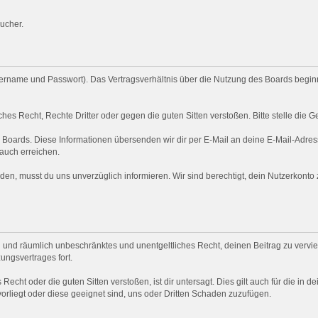
ucher.
rname und Passwort). Das Vertragsverhältnis über die Nutzung des Boards beginnt
hes Recht, Rechte Dritter oder gegen die guten Sitten verstoßen. Bitte stelle di
s Boards. Diese Informationen übersenden wir dir per E-Mail an deine E-Mail-Adress
 auch erreichen.
en, musst du uns unverzüglich informieren. Wir sind berechtigt, dein Nutzerkont
ich und räumlich unbeschränktes und unentgeltliches Recht, deinen Beitrag zu verviel
ngsvertrages fort.
 Recht oder die guten Sitten verstoßen, ist dir untersagt. Dies gilt auch für die in 
vorliegt oder diese geeignet sind, uns oder Dritten Schaden zuzufügen.