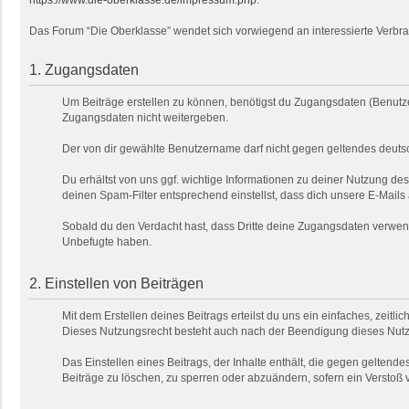
https://www.die-oberklasse.de/impressum.php
.
Das Forum “Die Oberklasse” wendet sich vorwiegend an interessierte Verbra
1. Zugangsdaten
Um Beiträge erstellen zu können, benötigst du Zugangsdaten (Benutze
Zugangsdaten nicht weitergeben.
Der von dir gewählte Benutzername darf nicht gegen geltendes deutsc
Du erhältst von uns ggf. wichtige Informationen zu deiner Nutzung de
deinen Spam-Filter entsprechend einstellst, dass dich unsere E-Mails
Sobald du den Verdacht hast, dass Dritte deine Zugangsdaten verwend
Unbefugte haben.
2. Einstellen von Beiträgen
Mit dem Erstellen deines Beitrags erteilst du uns ein einfaches, zeitl
Dieses Nutzungsrecht besteht auch nach der Beendigung dieses Nutzu
Das Einstellen eines Beitrags, der Inhalte enthält, die gegen geltendes
Beiträge zu löschen, zu sperren oder abzuändern, sofern ein Verstoß 