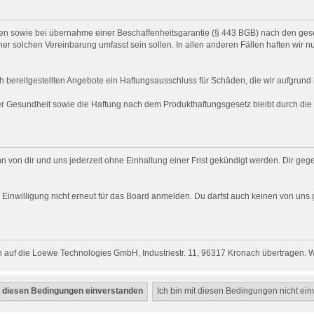
chten sowie bei übernahme einer Beschaffenheitsgarantie (§ 443 BGB) nach den gese
ner solchen Vereinbarung umfasst sein sollen. In allen anderen Fällen haften wir n
h bereitgestellten Angebote ein Haftungsausschluss für Schäden, die wir aufgrund l
der Gesundheit sowie die Haftung nach dem Produkthaftungsgesetz bleibt durch di
n von dir und uns jederzeit ohne Einhaltung einer Frist gekündigt werden. Dir ge
ich Einwilligung nicht erneut für das Board anmelden. Du darfst auch keinen von 
 auf die Loewe Technologies GmbH, Industriestr. 11, 96317 Kronach übertragen. Wi