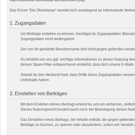
https://www.die-oberklasse.de/impressum.php
.
Das Forum “Die Oberklasse” wendet sich vorwiegend an interessierte Verbra
1. Zugangsdaten
Um Beiträge erstellen zu können, benötigst du Zugangsdaten (Benutze
Zugangsdaten nicht weitergeben.
Der von dir gewählte Benutzername darf nicht gegen geltendes deutsc
Du erhältst von uns ggf. wichtige Informationen zu deiner Nutzung de
deinen Spam-Filter entsprechend einstellst, dass dich unsere E-Mails
Sobald du den Verdacht hast, dass Dritte deine Zugangsdaten verwend
Unbefugte haben.
2. Einstellen von Beiträgen
Mit dem Erstellen deines Beitrags erteilst du uns ein einfaches, zeitl
Dieses Nutzungsrecht besteht auch nach der Beendigung dieses Nutzu
Das Einstellen eines Beitrags, der Inhalte enthält, die gegen geltendes
Beiträge zu löschen, zu sperren oder abzuändern, sofern ein Verstoß 