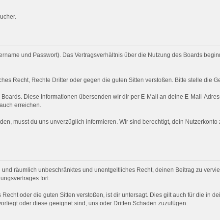
ucher.
rname und Passwort). Das Vertragsverhältnis über die Nutzung des Boards beginnt
hes Recht, Rechte Dritter oder gegen die guten Sitten verstoßen. Bitte stelle di
s Boards. Diese Informationen übersenden wir dir per E-Mail an deine E-Mail-Adress
 auch erreichen.
en, musst du uns unverzüglich informieren. Wir sind berechtigt, dein Nutzerkont
ich und räumlich unbeschränktes und unentgeltliches Recht, deinen Beitrag zu verviel
ngsvertrages fort.
 Recht oder die guten Sitten verstoßen, ist dir untersagt. Dies gilt auch für die in 
vorliegt oder diese geeignet sind, uns oder Dritten Schaden zuzufügen.