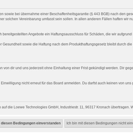
chten sowie bei übernahme einer Beschaffenheitsgarantie (§ 443 BGB) nach den gese
ner solchen Vereinbarung umfasst sein sollen. In allen anderen Fällen haften wir n
h bereitgestellten Angebote ein Haftungsausschluss für Schäden, die wir aufgrund l
der Gesundheit sowie die Haftung nach dem Produkthaftungsgesetz bleibt durch di
n von dir und uns jederzeit ohne Einhaltung einer Frist gekündigt werden. Dir ge
ich Einwilligung nicht erneut für das Board anmelden. Du darfst auch keinen von 
 auf die Loewe Technologies GmbH, Industriestr. 11, 96317 Kronach übertragen. Wi