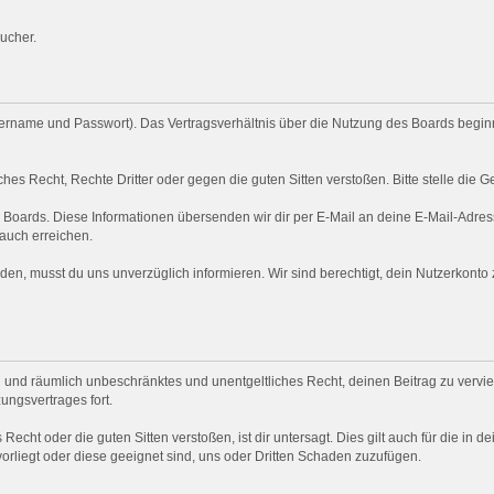
ucher.
rname und Passwort). Das Vertragsverhältnis über die Nutzung des Boards beginnt
hes Recht, Rechte Dritter oder gegen die guten Sitten verstoßen. Bitte stelle di
s Boards. Diese Informationen übersenden wir dir per E-Mail an deine E-Mail-Adress
 auch erreichen.
en, musst du uns unverzüglich informieren. Wir sind berechtigt, dein Nutzerkont
ich und räumlich unbeschränktes und unentgeltliches Recht, deinen Beitrag zu verviel
ngsvertrages fort.
 Recht oder die guten Sitten verstoßen, ist dir untersagt. Dies gilt auch für die in 
vorliegt oder diese geeignet sind, uns oder Dritten Schaden zuzufügen.