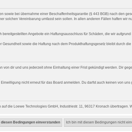
chten sowie bei übernahme einer Beschaffenheitsgarantie (§ 443 BGB) nach den gese
ner solchen Vereinbarung umfasst sein sollen. In allen anderen Fällen haften wir n
h bereitgestellten Angebote ein Haftungsausschluss für Schäden, die wir aufgrund l
der Gesundheit sowie die Haftung nach dem Produkthaftungsgesetz bleibt durch di
n von dir und uns jederzeit ohne Einhaltung einer Frist gekündigt werden. Dir ge
ich Einwilligung nicht erneut für das Board anmelden. Du darfst auch keinen von 
 auf die Loewe Technologies GmbH, Industriestr. 11, 96317 Kronach übertragen. Wi