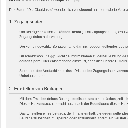
https://www.die-oberklasse.de/impressum.php
.
Das Forum “Die Oberklasse” wendet sich vorwiegend an interessierte Verbra
1. Zugangsdaten
Um Beiträge erstellen zu können, benötigst du Zugangsdaten (Benutze
Zugangsdaten nicht weitergeben.
Der von dir gewählte Benutzername darf nicht gegen geltendes deutsc
Du erhältst von uns ggf. wichtige Informationen zu deiner Nutzung de
deinen Spam-Filter entsprechend einstellst, dass dich unsere E-Mails
Sobald du den Verdacht hast, dass Dritte deine Zugangsdaten verwend
Unbefugte haben.
2. Einstellen von Beiträgen
Mit dem Erstellen deines Beitrags erteilst du uns ein einfaches, zeitl
Dieses Nutzungsrecht besteht auch nach der Beendigung dieses Nutzu
Das Einstellen eines Beitrags, der Inhalte enthält, die gegen geltendes
Beiträge zu löschen, zu sperren oder abzuändern, sofern ein Verstoß 