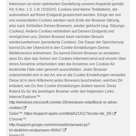
Interessen an einer optimierten Darstellung unseres Angebots gemäß
Art. 6 Abs. 1 S. 1 lit. f DSGVO. Cookies sind kleine Textdateien, die
automatisch auf Ihrem Endgerät gespeichert werden. Einige der von
uns verwendeten Cookies werden nach Ende der Browser-Sitzung,
also nach Schließen Deines Browsers, wieder gelöscht (sog. Sitzungs-
Cookies). Andere Cookies verbleiben auf Deinem Endgerät und
ermöglichen uns, Deinen Browser beim nächsten Besuch
wiederzuerkennen (persistente Cookies). Die Dauer der Speicherung
kannst Du der Übersicht in den Cookie-Einstellungen Deines
Webbrowsers entnehmen. Du kannst Deinen Browser so einstellen,
dass Du über das Setzen von Cookies informiert wirst und einzeln über
deren Annahme entscheiden oder die Annahme von Cookies für
bestimmte Fälle oder generell ausschließen. Jeder Browser
unterscheidet sich in der Art, wie er die Cookie-Einstellungen verwaltet.
Diese ist in dem Hilfemenü jedes Browsers beschrieben, welches Dir
erläutert, wie Du Ihre Cookie-Einstellungen ändern kannst. Diese
findest Du für die jeweiligen Browser unter den folgenden Links:
Internet Explorer™:
http://windows.microsoft.com/de-DE/windows-vista/Block-or-allow-
cookies
Safari™:
https://support.apple.com/kb/ph21411?locale=de_DE
Chrome™:
http://support.google.com/chrome/bin/answer.py?
hl=de&hlrm=en&answer=95647
Firefox™: