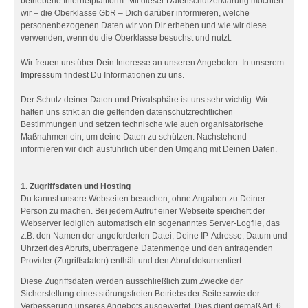
betriebene Internetplattform. Mit dieser Datenschutzerklärung möchten
wir – die Oberklasse GbR – Dich darüber informieren, welche
personenbezogenen Daten wir von Dir erheben und wie wir diese
verwenden, wenn du die Oberklasse besuchst und nutzt.
Wir freuen uns über Dein Interesse an unseren Angeboten. In unserem
Impressum
findest Du Informationen zu uns.
Der Schutz deiner Daten und Privatsphäre ist uns sehr wichtig. Wir
halten uns strikt an die geltenden datenschutzrechtlichen
Bestimmungen und setzen technische wie auch organisatorische
Maßnahmen ein, um deine Daten zu schützen. Nachstehend
informieren wir dich ausführlich über den Umgang mit Deinen Daten.
1. Zugriffsdaten und Hosting
Du kannst unsere Webseiten besuchen, ohne Angaben zu Deiner
Person zu machen. Bei jedem Aufruf einer Webseite speichert der
Webserver lediglich automatisch ein sogenanntes Server-Logfile, das
z.B. den Namen der angeforderten Datei, Deine IP-Adresse, Datum und
Uhrzeit des Abrufs, übertragene Datenmenge und den anfragenden
Provider (Zugriffsdaten) enthält und den Abruf dokumentiert.
Diese Zugriffsdaten werden ausschließlich zum Zwecke der
Sicherstellung eines störungsfreien Betriebs der Seite sowie der
Verbesserung unseres Angebots ausgewertet. Dies dient gemäß Art. 6