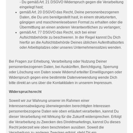
- Du gemäß Art. 21 DSGVO Widerspruch gegen die Verarbeitung
eingelegt hast;
gemäß Art. 20 DSGVO das Recht, Deine personenbezogenen
Daten, die Du uns bereitgestellt hast, in einem strukturierten,
gängigen und maschinenlesebaren Format zu erhalten oder die
Übermittlung an einen anderen Verantwortlichen zu verlangen;
gemäß Art. 77 DSGVO das Recht, sich bei einer
Aufsichtsbehörde zu beschweren. In der Regel kannst Du Dich
hierfür an die Aufsichtsbehörde Deines üblichen Aufenthaltsortes
oder Arbeitsplatzes oder unseres Unternehmenssitzes wenden.
Bei Fragen zur Erhebung, Verarbeitung oder Nutzung Deiner
personenbezogenen Daten, bei Auskünften, Berichtigung, Sperrung
oder Löschung von Daten sowie Widerruf erteilter Einwilligungen oder
Widerspruch gegen eine bestimmte Datenverwendung wende Dich
bitte direkt an uns über die Kontaktdaten in unserem Impressum.
Widerspruchsrecht
Soweit wir zur Wahrung unserer im Rahmen einer
Interessensabwägung überwiegenden berechtigten Interessen
personenbezogene Daten wie oben erläutert verarbeiten, kannst Du
dieser Verarbeitung mit Wirkung für die Zukunft widersprechen. Erfolgt
die Verarbeitung zu Zwecken des Direktmarketings, kannst Du dieses
Recht jederzeit wie oben beschrieben ausüben. Soweit die
Verarbeitung zu anderen Zwecken erfolgt, steht Dir ein