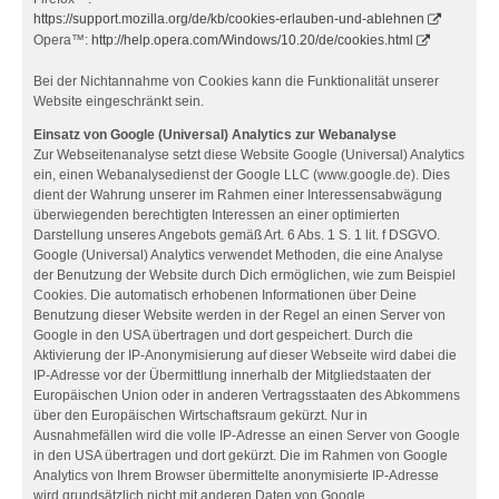
https://support.mozilla.org/de/kb/cookies-erlauben-und-ablehnen
Opera™:
http://help.opera.com/Windows/10.20/de/cookies.html
Bei der Nichtannahme von Cookies kann die Funktionalität unserer
Website eingeschränkt sein.
Einsatz von Google (Universal) Analytics zur Webanalyse
Zur Webseitenanalyse setzt diese Website Google (Universal) Analytics
ein, einen Webanalysedienst der Google LLC (www.google.de). Dies
dient der Wahrung unserer im Rahmen einer Interessensabwägung
überwiegenden berechtigten Interessen an einer optimierten
Darstellung unseres Angebots gemäß Art. 6 Abs. 1 S. 1 lit. f DSGVO.
Google (Universal) Analytics verwendet Methoden, die eine Analyse
der Benutzung der Website durch Dich ermöglichen, wie zum Beispiel
Cookies. Die automatisch erhobenen Informationen über Deine
Benutzung dieser Website werden in der Regel an einen Server von
Google in den USA übertragen und dort gespeichert. Durch die
Aktivierung der IP-Anonymisierung auf dieser Webseite wird dabei die
IP-Adresse vor der Übermittlung innerhalb der Mitgliedstaaten der
Europäischen Union oder in anderen Vertragsstaaten des Abkommens
über den Europäischen Wirtschaftsraum gekürzt. Nur in
Ausnahmefällen wird die volle IP-Adresse an einen Server von Google
in den USA übertragen und dort gekürzt. Die im Rahmen von Google
Analytics von Ihrem Browser übermittelte anonymisierte IP-Adresse
wird grundsätzlich nicht mit anderen Daten von Google