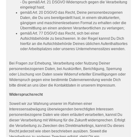
- Du gemäß Art. 21 DSGVO Widerspruch gegen die Verarbeitung
eingelegt hast;
gemäß Art. 20 DSGVO das Recht, Deine personenbezogenen
Daten, die Du uns bereitgestellt hast, in einem strukturierten,
gängigen und maschinenlesebaren Format zu erhalten oder die
Übermittlung an einen anderen Verantwortlichen zu verlangen;
gemäß Art. 77 DSGVO das Recht, sich bei einer
Aufsichtsbehörde zu beschweren. In der Regel kannst Du Dich
hierfür an die Aufsichtsbehörde Deines üblichen Aufenthaltsortes
oder Arbeitsplatzes oder unseres Unternehmenssitzes wenden.
Bei Fragen zur Erhebung, Verarbeitung oder Nutzung Deiner
personenbezogenen Daten, bei Auskünften, Berichtigung, Sperrung
oder Löschung von Daten sowie Widerruf erteilter Einwilligungen oder
Widerspruch gegen eine bestimmte Datenverwendung wende Dich
bitte direkt an uns über die Kontaktdaten in unserem Impressum.
Widerspruchsrecht
Soweit wir zur Wahrung unserer im Rahmen einer
Interessensabwägung überwiegenden berechtigten Interessen
personenbezogene Daten wie oben erläutert verarbeiten, kannst Du
dieser Verarbeitung mit Wirkung für die Zukunft widersprechen. Erfolgt
die Verarbeitung zu Zwecken des Direktmarketings, kannst Du dieses
Recht jederzeit wie oben beschrieben ausüben. Soweit die
Verarbeitung zu anderen Zwecken erfolgt, steht Dir ein