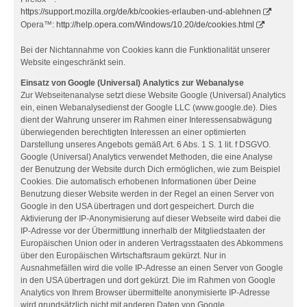
https://support.mozilla.org/de/kb/cookies-erlauben-und-ablehnen
Opera™:
http://help.opera.com/Windows/10.20/de/cookies.html
Bei der Nichtannahme von Cookies kann die Funktionalität unserer
Website eingeschränkt sein.
Einsatz von Google (Universal) Analytics zur Webanalyse
Zur Webseitenanalyse setzt diese Website Google (Universal) Analytics
ein, einen Webanalysedienst der Google LLC (www.google.de). Dies
dient der Wahrung unserer im Rahmen einer Interessensabwägung
überwiegenden berechtigten Interessen an einer optimierten
Darstellung unseres Angebots gemäß Art. 6 Abs. 1 S. 1 lit. f DSGVO.
Google (Universal) Analytics verwendet Methoden, die eine Analyse
der Benutzung der Website durch Dich ermöglichen, wie zum Beispiel
Cookies. Die automatisch erhobenen Informationen über Deine
Benutzung dieser Website werden in der Regel an einen Server von
Google in den USA übertragen und dort gespeichert. Durch die
Aktivierung der IP-Anonymisierung auf dieser Webseite wird dabei die
IP-Adresse vor der Übermittlung innerhalb der Mitgliedstaaten der
Europäischen Union oder in anderen Vertragsstaaten des Abkommens
über den Europäischen Wirtschaftsraum gekürzt. Nur in
Ausnahmefällen wird die volle IP-Adresse an einen Server von Google
in den USA übertragen und dort gekürzt. Die im Rahmen von Google
Analytics von Ihrem Browser übermittelte anonymisierte IP-Adresse
wird grundsätzlich nicht mit anderen Daten von Google