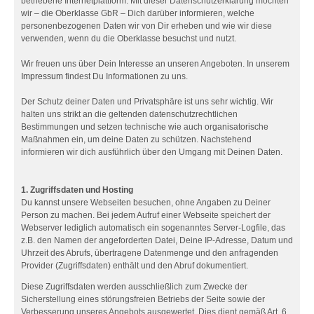
betriebene Internetplattform. Mit dieser Datenschutzerklärung möchten
wir – die Oberklasse GbR – Dich darüber informieren, welche
personenbezogenen Daten wir von Dir erheben und wie wir diese
verwenden, wenn du die Oberklasse besuchst und nutzt.
Wir freuen uns über Dein Interesse an unseren Angeboten. In unserem
Impressum
findest Du Informationen zu uns.
Der Schutz deiner Daten und Privatsphäre ist uns sehr wichtig. Wir
halten uns strikt an die geltenden datenschutzrechtlichen
Bestimmungen und setzen technische wie auch organisatorische
Maßnahmen ein, um deine Daten zu schützen. Nachstehend
informieren wir dich ausführlich über den Umgang mit Deinen Daten.
1. Zugriffsdaten und Hosting
Du kannst unsere Webseiten besuchen, ohne Angaben zu Deiner
Person zu machen. Bei jedem Aufruf einer Webseite speichert der
Webserver lediglich automatisch ein sogenanntes Server-Logfile, das
z.B. den Namen der angeforderten Datei, Deine IP-Adresse, Datum und
Uhrzeit des Abrufs, übertragene Datenmenge und den anfragenden
Provider (Zugriffsdaten) enthält und den Abruf dokumentiert.
Diese Zugriffsdaten werden ausschließlich zum Zwecke der
Sicherstellung eines störungsfreien Betriebs der Seite sowie der
Verbesserung unseres Angebots ausgewertet. Dies dient gemäß Art. 6