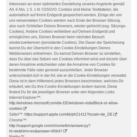
Interessen an einer optimierten Darstellung unseres Angebots gemäß
Art. 6 Abs. 1 S. 1 lit. f DSGVO. Cookies sind kleine Textdateien, die
automatisch auf Ihrem Endgerät gespeichert werden. Einige der von
uns verwendeten Cookies werden nach Ende der Browser-Sitzung,
also nach Schließen Deines Browsers, wieder gelöscht (sog. Sitzungs-
Cookies). Andere Cookies verbleiben auf Deinem Endgerät und
ermöglichen uns, Deinen Browser beim nächsten Besuch
wiederzuerkennen (persistente Cookies). Die Dauer der Speicherung
kannst Du der Übersicht in den Cookie-Einstellungen Deines
Webbrowsers entnehmen. Du kannst Deinen Browser so einstellen,
dass Du über das Setzen von Cookies informiert wirst und einzeln über
deren Annahme entscheiden oder die Annahme von Cookies für
bestimmte Fälle oder generell ausschließen. Jeder Browser
unterscheidet sich in der Art, wie er die Cookie-Einstellungen verwaltet.
Diese ist in dem Hilfemenü jedes Browsers beschrieben, welches Dir
erläutert, wie Du Ihre Cookie-Einstellungen ändern kannst. Diese
findest Du für die jeweiligen Browser unter den folgenden Links:
Internet Explorer™:
http://windows.microsoft.com/de-DE/windows-vista/Block-or-allow-
cookies
Safari™:
https://support.apple.com/kb/ph21411?locale=de_DE
Chrome™:
http://support.google.com/chrome/bin/answer.py?
hl=de&hlrm=en&answer=95647
Firefox™: