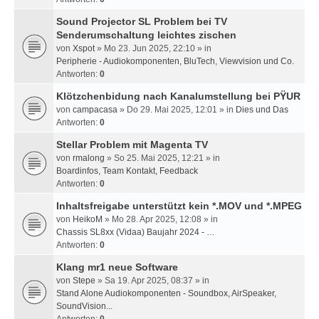
Sound Projector SL Problem bei TV
Senderumschaltung leichtes zischen
von
Xspot
» Mo 23. Jun 2025, 22:10 » in
Peripherie - Audiokomponenten, BluTech, Viewvision und Co.
Antworten:
0
Klötzchenbidung nach Kanalumstellung bei PŸUR
von
campacasa
» Do 29. Mai 2025, 12:01 » in
Dies und Das
Antworten:
0
Stellar Problem mit Magenta TV
von
rmalong
» So 25. Mai 2025, 12:21 » in
Boardinfos, Team Kontakt, Feedback
Antworten:
0
Inhaltsfreigabe unterstützt kein *.MOV und *.MPEG
von
HeikoM
» Mo 28. Apr 2025, 12:08 » in
Chassis SL8xx (Vidaa) Baujahr 2024 - …
Antworten:
0
Klang mr1 neue Software
von
Stepe
» Sa 19. Apr 2025, 08:37 » in
Stand Alone Audiokomponenten - Soundbox, AirSpeaker,
SoundVision...