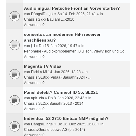
Audiolingual Peitsche Front an Vorverstärker?
von
DängsiDingsi
» Sa 14. Feb 2026, 21:41 » in
Chassis 27xx Baujahr ....-2010
Antworten:
0
concertos an modernen HiFi receiver
anschliessbar?
von
j_l
» Do 15. Jan 2026, 19:47 » in
Peripherie - Audiokomponenten, BluTech, Viewvision und Co.
Antworten:
0
Magenta TV Vidaa
von
Pichi
» Mi 14. Jan 2026, 18:28 » in
Chassis SL8xx (Vidaa) Baujahr 2024 - …
Antworten:
0
Panel defekt? Connect ID 55, SL221
von
apk_cio
» Do 8. Jan 2026, 22:43 » in
Chassis SL2xx Baujahr 2013 - 2014
Antworten:
0
Individual 52 2710 Einbau NMP möglich?
von
DängsiDingsi
» Do 18. Dez 2025, 16:08 » in
Chassis/Geräte Loewe AG (bis 2014)
Antworten:
0