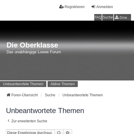
Registrieren
Anmelden
FAQ
Suche
Downloads
Die Oberklasse
Das unabhängige Loewe Forum
Unbeantwortete Themen
Aktive Themen
Foren-Übersicht
Suche
Unbeantwortete Themen
Unbeantwortete Themen
Zur erweiterten Suche
Suche
Erweiterte Suche