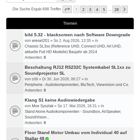
Seite
1
Von
28
1
2
3
4
5
28
Nächs
Die Suche Ergab 698 Treffer
…
Themen
bild 5.32 - blackscreen nach Software Downgrade
von
wiesel201
» So 2. Aug 2026, 13:35 » in
Chassis SL3xx (Reference UHD, Connect UHD, Art UHD,
aktuelle Full HD Modelle) Baujahr ab 2014
Antworten:
0
Beschaltung RJ12 RS232C Systemkabel SL1xx zu
Soundprojector SL
von
cr0i
» Di 30. Jun 2026, 06:27 » in
Peripherie - Audiokomponenten, BluTech, Viewvision und Co.
Antworten:
0
Klang S1 keine Audiowiedergabe
von
Moe Syszlak
» So 17. Mai 2026, 16:31 » in
Stand Alone Audiokomponenten - Soundbox, AirSpeaker,
SoundVision...
Antworten:
0
Floor Stand Motor Umbau vom Individual 40 auf
Stallar 48