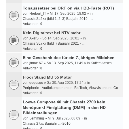
Tonaussetzer bei ORF on via HBB-Taste (ROT)
von
Herbert_IT
» Mi 17. Sep 2025, 18:02 » in
Chassis SL5xx (bild 1, 2, 3) Baujahr 2019 - ...
Antworten:
0
Kein Digitaltext bei NTV mehr
von
AxelS
» So 14. Sep 2025, 16:01 » in
Chassis SL7xx (bild i) Baujahr 2021 - ...
Antworten:
0
Eine Geschenkidee für ein 7-jähriges Mädchen
von
jtmac-67
» Sa 13. Sep 2025, 11:49 » in
Kaffeeklatsch
Antworten:
0
Floor Stand MU 55 Motor
von
gugusgu
» Sa 30. Aug 2025, 17:24 » in
Peripherie - Audiokomponenten, BluTech, Viewvision und Co.
Antworten:
0
Loewe Compose 40 mit Chassis 2700 kein
Menüpunkt Fimlglättung (DMM) in den HD-
Bildeinstellungen
von
Lemming
» Mi 9. Jul 2025, 08:09 » in
Chassis 27xx Baujahr ....-2010
Antworten:
0