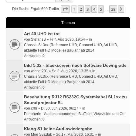
Seite
1
Von
28
1
2
3
4
5
28
Nächs
Die Suche Ergab 699 Treffer
…
Themen
Art 40 UHD ist tot
von
StefansS
» Fr 7. Aug 2026, 19:54 » in
Chassis SL3xx (Reference UHD, Connect UHD, Art UHD,
aktuelle Full HD Modelle) Baujahr ab 2014
Antworten:
0
bild 5.32 - blackscreen nach Software Downgrade
von
wiesel201
» So 2. Aug 2026, 13:35 » in
Chassis SL3xx (Reference UHD, Connect UHD, Art UHD,
aktuelle Full HD Modelle) Baujahr ab 2014
Antworten:
0
Beschaltung RJ12 RS232C Systemkabel SL1xx zu
Soundprojector SL
von
cr0i
» Di 30. Jun 2026, 06:27 » in
Peripherie - Audiokomponenten, BluTech, Viewvision und Co.
Antworten:
0
Klang S1 keine Audiowiedergabe
von
Moe Syszlak
» So 17. Mai 2026, 16:31 » in