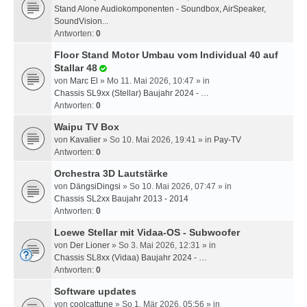
Stand Alone Audiokomponenten - Soundbox, AirSpeaker,
SoundVision...
Antworten:
0
Floor Stand Motor Umbau vom Individual 40 auf
Stallar 48
von
Marc El
» Mo 11. Mai 2026, 10:47 » in
Chassis SL9xx (Stellar) Baujahr 2024 - …
Antworten:
0
Waipu TV Box
von
Kavalier
» So 10. Mai 2026, 19:41 » in
Pay-TV
Antworten:
0
Orchestra 3D Lautstärke
von
DängsiDingsi
» So 10. Mai 2026, 07:47 » in
Chassis SL2xx Baujahr 2013 - 2014
Antworten:
0
Loewe Stellar mit Vidaa-OS - Subwoofer
von
Der Lioner
» So 3. Mai 2026, 12:31 » in
Chassis SL8xx (Vidaa) Baujahr 2024 - …
Antworten:
0
Software updates
von
coolcattune
» So 1. Mär 2026, 05:56 » in