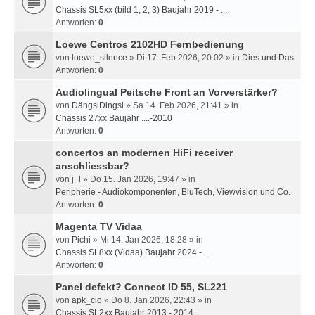
Chassis SL5xx (bild 1, 2, 3) Baujahr 2019 - ...
Antworten:
0
Loewe Centros 2102HD Fernbedienung
von
loewe_silence
» Di 17. Feb 2026, 20:02 » in
Dies und Das
Antworten:
0
Audiolingual Peitsche Front an Vorverstärker?
von
DängsiDingsi
» Sa 14. Feb 2026, 21:41 » in
Chassis 27xx Baujahr ....-2010
Antworten:
0
concertos an modernen HiFi receiver
anschliessbar?
von
j_l
» Do 15. Jan 2026, 19:47 » in
Peripherie - Audiokomponenten, BluTech, Viewvision und Co.
Antworten:
0
Magenta TV Vidaa
von
Pichi
» Mi 14. Jan 2026, 18:28 » in
Chassis SL8xx (Vidaa) Baujahr 2024 - …
Antworten:
0
Panel defekt? Connect ID 55, SL221
von
apk_cio
» Do 8. Jan 2026, 22:43 » in
Chassis SL2xx Baujahr 2013 - 2014