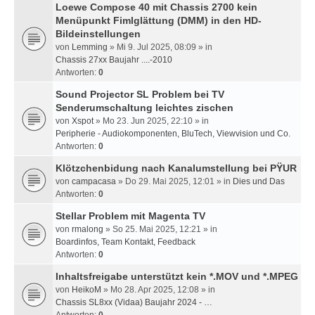
Loewe Compose 40 mit Chassis 2700 kein
Menüpunkt Fimlglättung (DMM) in den HD-
Bildeinstellungen
von
Lemming
» Mi 9. Jul 2025, 08:09 » in
Chassis 27xx Baujahr ....-2010
Antworten:
0
Sound Projector SL Problem bei TV
Senderumschaltung leichtes zischen
von
Xspot
» Mo 23. Jun 2025, 22:10 » in
Peripherie - Audiokomponenten, BluTech, Viewvision und Co.
Antworten:
0
Klötzchenbidung nach Kanalumstellung bei PŸUR
von
campacasa
» Do 29. Mai 2025, 12:01 » in
Dies und Das
Antworten:
0
Stellar Problem mit Magenta TV
von
rmalong
» So 25. Mai 2025, 12:21 » in
Boardinfos, Team Kontakt, Feedback
Antworten:
0
Inhaltsfreigabe unterstützt kein *.MOV und *.MPEG
von
HeikoM
» Mo 28. Apr 2025, 12:08 » in
Chassis SL8xx (Vidaa) Baujahr 2024 - …