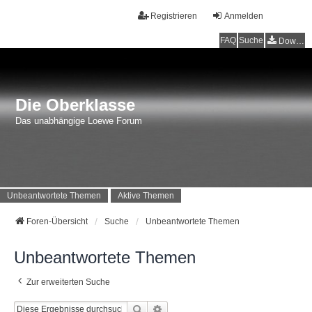
Registrieren
Anmelden
FAQ
Suche
Downloads
Die Oberklasse
Das unabhängige Loewe Forum
Unbeantwortete Themen
Aktive Themen
Foren-Übersicht
Suche
Unbeantwortete Themen
Unbeantwortete Themen
Zur erweiterten Suche
Suche
Erweiterte Suche