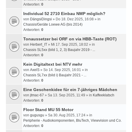
Antworten:
0
Individual 52 2710 Einbau NMP möglich?
von
DängsiDingsi
» Do 18. Dez 2025, 16:08 » in
Chassis/Geräte Loewe AG (bis 2014)
Antworten:
0
Tonaussetzer bei ORF on via HBB-Taste (ROT)
von
Herbert_IT
» Mi 17. Sep 2025, 18:02 » in
Chassis SL5xx (bild 1, 2, 3) Baujahr 2019 - ...
Antworten:
0
Kein Digitaltext bei NTV mehr
von
AxelS
» So 14. Sep 2025, 16:01 » in
Chassis SL7xx (bild i) Baujahr 2021 - ...
Antworten:
0
Eine Geschenkidee für ein 7-jähriges Mädchen
von
jtmac-67
» Sa 13. Sep 2025, 11:49 » in
Kaffeeklatsch
Antworten:
0
Floor Stand MU 55 Motor
von
gugusgu
» Sa 30. Aug 2025, 17:24 » in
Peripherie - Audiokomponenten, BluTech, Viewvision und Co.
Antworten:
0