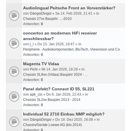
Audiolingual Peitsche Front an Vorverstärker?
von
DängsiDingsi
» Sa 14. Feb 2026, 21:41 » in
Chassis 27xx Baujahr ....-2010
Antworten:
0
concertos an modernen HiFi receiver
anschliessbar?
von
j_l
» Do 15. Jan 2026, 19:47 » in
Peripherie - Audiokomponenten, BluTech, Viewvision und Co.
Antworten:
0
Magenta TV Vidaa
von
Pichi
» Mi 14. Jan 2026, 18:28 » in
Chassis SL8xx (Vidaa) Baujahr 2024 - …
Antworten:
0
Panel defekt? Connect ID 55, SL221
von
apk_cio
» Do 8. Jan 2026, 22:43 » in
Chassis SL2xx Baujahr 2013 - 2014
Antworten:
0
Individual 52 2710 Einbau NMP möglich?
von
DängsiDingsi
» Do 18. Dez 2025, 16:08 » in
Chassis/Geräte Loewe AG (bis 2014)
Antworten:
0