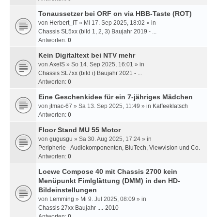
Tonaussetzer bei ORF on via HBB-Taste (ROT)
von
Herbert_IT
» Mi 17. Sep 2025, 18:02 » in
Chassis SL5xx (bild 1, 2, 3) Baujahr 2019 - ...
Antworten:
0
Kein Digitaltext bei NTV mehr
von
AxelS
» So 14. Sep 2025, 16:01 » in
Chassis SL7xx (bild i) Baujahr 2021 - ...
Antworten:
0
Eine Geschenkidee für ein 7-jähriges Mädchen
von
jtmac-67
» Sa 13. Sep 2025, 11:49 » in
Kaffeeklatsch
Antworten:
0
Floor Stand MU 55 Motor
von
gugusgu
» Sa 30. Aug 2025, 17:24 » in
Peripherie - Audiokomponenten, BluTech, Viewvision und Co.
Antworten:
0
Loewe Compose 40 mit Chassis 2700 kein
Menüpunkt Fimlglättung (DMM) in den HD-
Bildeinstellungen
von
Lemming
» Mi 9. Jul 2025, 08:09 » in
Chassis 27xx Baujahr ....-2010
Antworten:
0