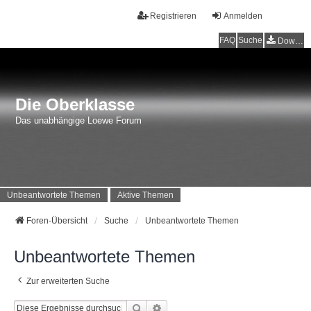
Registrieren
Anmelden
FAQ
Suche
Downloads
Die Oberklasse
Das unabhängige Loewe Forum
Unbeantwortete Themen
Aktive Themen
Foren-Übersicht
Suche
Unbeantwortete Themen
Unbeantwortete Themen
Zur erweiterten Suche
Suche
Erweiterte Suche