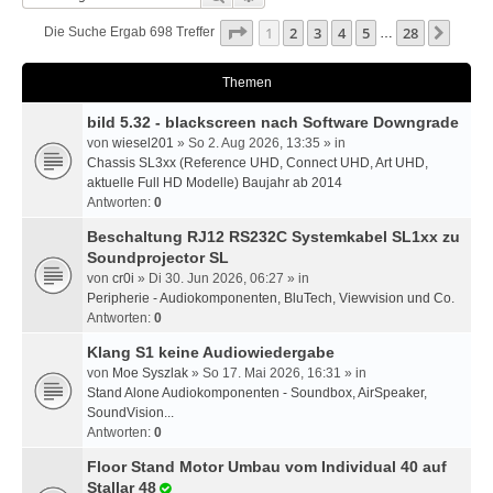
Seite
1
Von
28
1
2
3
4
5
28
Nächs
Die Suche Ergab 698 Treffer
…
Themen
bild 5.32 - blackscreen nach Software Downgrade
von
wiesel201
» So 2. Aug 2026, 13:35 » in
Chassis SL3xx (Reference UHD, Connect UHD, Art UHD,
aktuelle Full HD Modelle) Baujahr ab 2014
Antworten:
0
Beschaltung RJ12 RS232C Systemkabel SL1xx zu
Soundprojector SL
von
cr0i
» Di 30. Jun 2026, 06:27 » in
Peripherie - Audiokomponenten, BluTech, Viewvision und Co.
Antworten:
0
Klang S1 keine Audiowiedergabe
von
Moe Syszlak
» So 17. Mai 2026, 16:31 » in
Stand Alone Audiokomponenten - Soundbox, AirSpeaker,
SoundVision...
Antworten:
0
Floor Stand Motor Umbau vom Individual 40 auf
Stallar 48