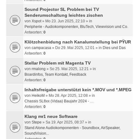
Sound Projector SL Problem bei TV
Senderumschaltung leichtes zischen
von
Xspot
» Mo 23. Jun 2025, 22:10 » in
Peripherie - Audiokomponenten, BluTech, Viewvision und Co.
Antworten:
0
Klötzchenbidung nach Kanalumstellung bei PŸUR
von
campacasa
» Do 29. Mai 2025, 12:01 » in
Dies und Das
Antworten:
0
Stellar Problem mit Magenta TV
von
rmalong
» So 25. Mai 2025, 12:21 » in
Boardinfos, Team Kontakt, Feedback
Antworten:
0
Inhaltsfreigabe unterstützt kein *.MOV und *.MPEG
von
HeikoM
» Mo 28. Apr 2025, 12:08 » in
Chassis SL8xx (Vidaa) Baujahr 2024 - …
Antworten:
0
Klang mr1 neue Software
von
Stepe
» Sa 19. Apr 2025, 08:37 » in
Stand Alone Audiokomponenten - Soundbox, AirSpeaker,
SoundVision...