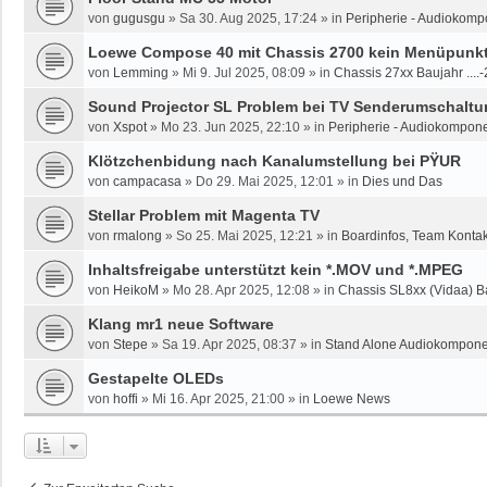
von
gugusgu
»
Sa 30. Aug 2025, 17:24
» in
Peripherie - Audiokomp
Loewe Compose 40 mit Chassis 2700 kein Menüpunkt 
von
Lemming
»
Mi 9. Jul 2025, 08:09
» in
Chassis 27xx Baujahr ....
Sound Projector SL Problem bei TV Senderumschaltun
von
Xspot
»
Mo 23. Jun 2025, 22:10
» in
Peripherie - Audiokompone
Klötzchenbidung nach Kanalumstellung bei PŸUR
von
campacasa
»
Do 29. Mai 2025, 12:01
» in
Dies und Das
Stellar Problem mit Magenta TV
von
rmalong
»
So 25. Mai 2025, 12:21
» in
Boardinfos, Team Konta
Inhaltsfreigabe unterstützt kein *.MOV und *.MPEG
von
HeikoM
»
Mo 28. Apr 2025, 12:08
» in
Chassis SL8xx (Vidaa) B
Klang mr1 neue Software
von
Stepe
»
Sa 19. Apr 2025, 08:37
» in
Stand Alone Audiokomponen
Gestapelte OLEDs
von
hoffi
»
Mi 16. Apr 2025, 21:00
» in
Loewe News