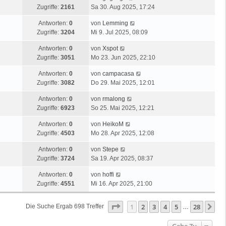
Zugriffe:
2161
Sa 30. Aug 2025, 17:24
Antworten:
0
von
Lemming
Zugriffe:
3204
Mi 9. Jul 2025, 08:09
Antworten:
0
von
Xspot
Zugriffe:
3051
Mo 23. Jun 2025, 22:10
Antworten:
0
von
campacasa
Zugriffe:
3082
Do 29. Mai 2025, 12:01
Antworten:
0
von
rmalong
Zugriffe:
6923
So 25. Mai 2025, 12:21
Antworten:
0
von
HeikoM
Zugriffe:
4503
Mo 28. Apr 2025, 12:08
Antworten:
0
von
Stepe
Zugriffe:
3724
Sa 19. Apr 2025, 08:37
Antworten:
0
von
hoffi
Zugriffe:
4551
Mi 16. Apr 2025, 21:00
Seite
1
Von
28
1
2
3
4
5
28
Nä
Die Suche Ergab 698 Treffer
…