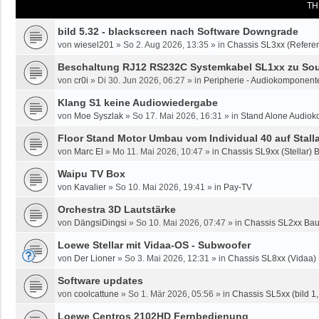
TH
bild 5.32 - blackscreen nach Software Downgrade
von
wiesel201
»
So 2. Aug 2026, 13:35
» in
Chassis SL3xx (Referen
Beschaltung RJ12 RS232C Systemkabel SL1xx zu Sou
von
cr0i
»
Di 30. Jun 2026, 06:27
» in
Peripherie - Audiokomponente
Klang S1 keine Audiowiedergabe
von
Moe Syszlak
»
So 17. Mai 2026, 16:31
» in
Stand Alone Audiok
Floor Stand Motor Umbau vom Individual 40 auf Stalla
von
Marc El
»
Mo 11. Mai 2026, 10:47
» in
Chassis SL9xx (Stellar) 
Waipu TV Box
von
Kavalier
»
So 10. Mai 2026, 19:41
» in
Pay-TV
Orchestra 3D Lautstärke
von
DängsiDingsi
»
So 10. Mai 2026, 07:47
» in
Chassis SL2xx Bau
Loewe Stellar mit Vidaa-OS - Subwoofer
von
Der Lioner
»
So 3. Mai 2026, 12:31
» in
Chassis SL8xx (Vidaa)
Software updates
von
coolcattune
»
So 1. Mär 2026, 05:56
» in
Chassis SL5xx (bild 1, 
Loewe Centros 2102HD Fernbedienung