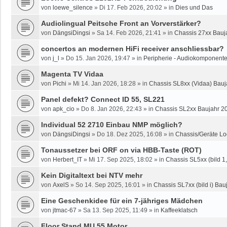
von
loewe_silence
»
Di 17. Feb 2026, 20:02
» in
Dies und Das
Audiolingual Peitsche Front an Vorverstärker?
von
DängsiDingsi
»
Sa 14. Feb 2026, 21:41
» in
Chassis 27xx Bauja
concertos an modernen HiFi receiver anschliessbar?
von
j_l
»
Do 15. Jan 2026, 19:47
» in
Peripherie - Audiokomponente
Magenta TV Vidaa
von
Pichi
»
Mi 14. Jan 2026, 18:28
» in
Chassis SL8xx (Vidaa) Bauj
Panel defekt? Connect ID 55, SL221
von
apk_cio
»
Do 8. Jan 2026, 22:43
» in
Chassis SL2xx Baujahr 2
Individual 52 2710 Einbau NMP möglich?
von
DängsiDingsi
»
Do 18. Dez 2025, 16:08
» in
Chassis/Geräte Lo
Tonaussetzer bei ORF on via HBB-Taste (ROT)
von
Herbert_IT
»
Mi 17. Sep 2025, 18:02
» in
Chassis SL5xx (bild 1, 
Kein Digitaltext bei NTV mehr
von
AxelS
»
So 14. Sep 2025, 16:01
» in
Chassis SL7xx (bild i) Bauj
Eine Geschenkidee für ein 7-jähriges Mädchen
von
jtmac-67
»
Sa 13. Sep 2025, 11:49
» in
Kaffeeklatsch
Floor Stand MU 55 Motor