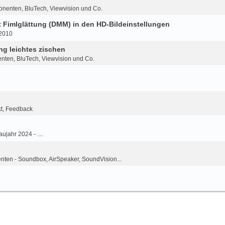
onenten, BluTech, Viewvision und Co.
Fimlglättung (DMM) in den HD-Bildeinstellungen
-2010
g leichtes zischen
nten, BluTech, Viewvision und Co.
kt, Feedback
aujahr 2024 - …
ten - Soundbox, AirSpeaker, SoundVision...