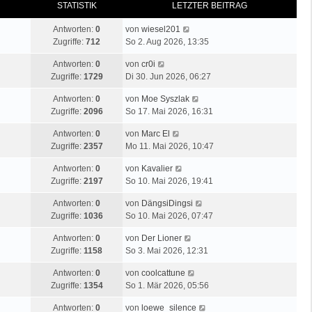
STATISTIK
LETZTER BEITRAG
Antworten:
0
von
wiesel201
Zugriffe:
712
So 2. Aug 2026, 13:35
Antworten:
0
von
cr0i
Zugriffe:
1729
Di 30. Jun 2026, 06:27
Antworten:
0
von
Moe Syszlak
Zugriffe:
2096
So 17. Mai 2026, 16:31
Antworten:
0
von
Marc El
Zugriffe:
2357
Mo 11. Mai 2026, 10:47
Antworten:
0
von
Kavalier
Zugriffe:
2197
So 10. Mai 2026, 19:41
Antworten:
0
von
DängsiDingsi
Zugriffe:
1036
So 10. Mai 2026, 07:47
Antworten:
0
von
Der Lioner
Zugriffe:
1158
So 3. Mai 2026, 12:31
Antworten:
0
von
coolcattune
Zugriffe:
1354
So 1. Mär 2026, 05:56
Antworten:
0
von
loewe_silence