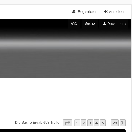
Registrieren
Anmelden
FAQ
Suche
Downloads
Seite
1
Von
28
1
2
3
4
5
28
Nä
Die Suche Ergab 698 Treffer
…