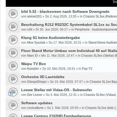
TH
bild 5.32 - blackscreen nach Software Downgrade
von
wiesel201
»
So 2. Aug 2026, 13:35
» in
Chassis SL3xx (Referen
Beschaltung RJ12 RS232C Systemkabel SL1xx zu Sou
von
cr0i
»
Di 30. Jun 2026, 06:27
» in
Peripherie - Audiokomponente
Klang S1 keine Audiowiedergabe
von
Moe Syszlak
»
So 17. Mai 2026, 16:31
» in
Stand Alone Audiok
Floor Stand Motor Umbau vom Individual 40 auf Stalla
von
Marc El
»
Mo 11. Mai 2026, 10:47
» in
Chassis SL9xx (Stellar) 
Waipu TV Box
von
Kavalier
»
So 10. Mai 2026, 19:41
» in
Pay-TV
Orchestra 3D Lautstärke
von
DängsiDingsi
»
So 10. Mai 2026, 07:47
» in
Chassis SL2xx Bau
Loewe Stellar mit Vidaa-OS - Subwoofer
von
Der Lioner
»
So 3. Mai 2026, 12:31
» in
Chassis SL8xx (Vidaa)
Software updates
von
coolcattune
»
So 1. Mär 2026, 05:56
» in
Chassis SL5xx (bild 1, 
Loewe Centros 2102HD Fernbedienung