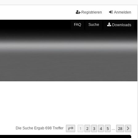
Registrieren
Anmelden
FAQ
Suche
Downloads
Seite
1
Von
28
1
2
3
4
5
28
Nä
Die Suche Ergab 698 Treffer
…