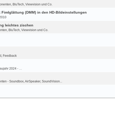
onenten, BluTech, Viewvision und Co.
Fimlglättung (DMM) in den HD-Bildeinstellungen
-2010
g leichtes zischen
nten, BluTech, Viewvision und Co.
kt, Feedback
aujahr 2024 - …
ten - Soundbox, AirSpeaker, SoundVision...