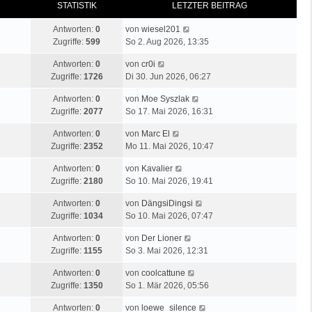
STATISTIK
LETZTER BEITRAG
Antworten:
0
von
wiesel201
Zugriffe:
599
So 2. Aug 2026, 13:35
Antworten:
0
von
cr0i
Zugriffe:
1726
Di 30. Jun 2026, 06:27
Antworten:
0
von
Moe Syszlak
Zugriffe:
2077
So 17. Mai 2026, 16:31
Antworten:
0
von
Marc El
Zugriffe:
2352
Mo 11. Mai 2026, 10:47
Antworten:
0
von
Kavalier
Zugriffe:
2180
So 10. Mai 2026, 19:41
Antworten:
0
von
DängsiDingsi
Zugriffe:
1034
So 10. Mai 2026, 07:47
Antworten:
0
von
Der Lioner
Zugriffe:
1155
So 3. Mai 2026, 12:31
Antworten:
0
von
coolcattune
Zugriffe:
1350
So 1. Mär 2026, 05:56
Antworten:
0
von
loewe_silence