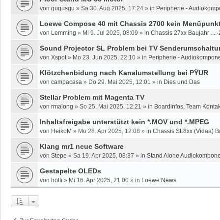
von
gugusgu
»
Sa 30. Aug 2025, 17:24
» in
Peripherie - Audiokomp
Loewe Compose 40 mit Chassis 2700 kein Menüpunkt 
von
Lemming
»
Mi 9. Jul 2025, 08:09
» in
Chassis 27xx Baujahr ....
Sound Projector SL Problem bei TV Senderumschaltun
von
Xspot
»
Mo 23. Jun 2025, 22:10
» in
Peripherie - Audiokompone
Klötzchenbidung nach Kanalumstellung bei PŸUR
von
campacasa
»
Do 29. Mai 2025, 12:01
» in
Dies und Das
Stellar Problem mit Magenta TV
von
rmalong
»
So 25. Mai 2025, 12:21
» in
Boardinfos, Team Konta
Inhaltsfreigabe unterstützt kein *.MOV und *.MPEG
von
HeikoM
»
Mo 28. Apr 2025, 12:08
» in
Chassis SL8xx (Vidaa) B
Klang mr1 neue Software
von
Stepe
»
Sa 19. Apr 2025, 08:37
» in
Stand Alone Audiokomponen
Gestapelte OLEDs
von
hoffi
»
Mi 16. Apr 2025, 21:00
» in
Loewe News