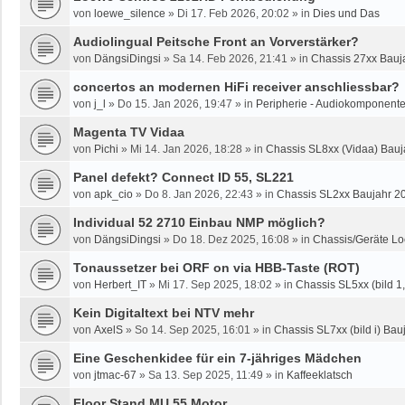
von
loewe_silence
»
Di 17. Feb 2026, 20:02
» in
Dies und Das
Audiolingual Peitsche Front an Vorverstärker?
von
DängsiDingsi
»
Sa 14. Feb 2026, 21:41
» in
Chassis 27xx Bauja
concertos an modernen HiFi receiver anschliessbar?
von
j_l
»
Do 15. Jan 2026, 19:47
» in
Peripherie - Audiokomponente
Magenta TV Vidaa
von
Pichi
»
Mi 14. Jan 2026, 18:28
» in
Chassis SL8xx (Vidaa) Bauj
Panel defekt? Connect ID 55, SL221
von
apk_cio
»
Do 8. Jan 2026, 22:43
» in
Chassis SL2xx Baujahr 2
Individual 52 2710 Einbau NMP möglich?
von
DängsiDingsi
»
Do 18. Dez 2025, 16:08
» in
Chassis/Geräte Lo
Tonaussetzer bei ORF on via HBB-Taste (ROT)
von
Herbert_IT
»
Mi 17. Sep 2025, 18:02
» in
Chassis SL5xx (bild 1, 
Kein Digitaltext bei NTV mehr
von
AxelS
»
So 14. Sep 2025, 16:01
» in
Chassis SL7xx (bild i) Bauj
Eine Geschenkidee für ein 7-jähriges Mädchen
von
jtmac-67
»
Sa 13. Sep 2025, 11:49
» in
Kaffeeklatsch
Floor Stand MU 55 Motor