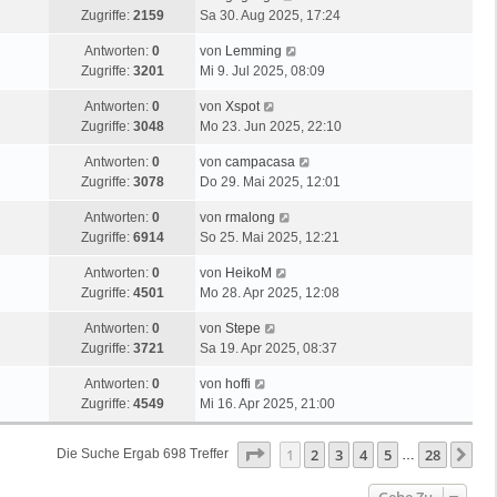
Zugriffe:
2159
Sa 30. Aug 2025, 17:24
Antworten:
0
von
Lemming
Zugriffe:
3201
Mi 9. Jul 2025, 08:09
Antworten:
0
von
Xspot
Zugriffe:
3048
Mo 23. Jun 2025, 22:10
Antworten:
0
von
campacasa
Zugriffe:
3078
Do 29. Mai 2025, 12:01
Antworten:
0
von
rmalong
Zugriffe:
6914
So 25. Mai 2025, 12:21
Antworten:
0
von
HeikoM
Zugriffe:
4501
Mo 28. Apr 2025, 12:08
Antworten:
0
von
Stepe
Zugriffe:
3721
Sa 19. Apr 2025, 08:37
Antworten:
0
von
hoffi
Zugriffe:
4549
Mi 16. Apr 2025, 21:00
Seite
1
Von
28
1
2
3
4
5
28
Nä
Die Suche Ergab 698 Treffer
…