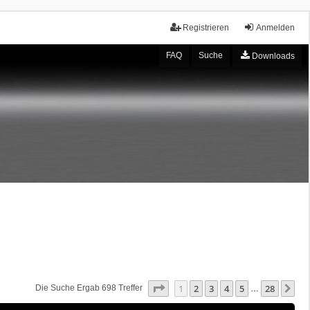
Registrieren
Anmelden
FAQ
Suche
Downloads
Seite
1
Von
28
1
2
3
4
5
28
Nä
Die Suche Ergab 698 Treffer
…