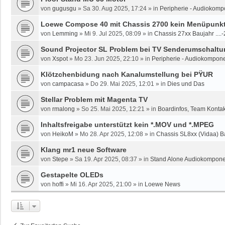
von
gugusgu
»
Sa 30. Aug 2025, 17:24
» in
Peripherie - Audiokomp
Loewe Compose 40 mit Chassis 2700 kein Menüpunkt 
von
Lemming
»
Mi 9. Jul 2025, 08:09
» in
Chassis 27xx Baujahr ....
Sound Projector SL Problem bei TV Senderumschaltun
von
Xspot
»
Mo 23. Jun 2025, 22:10
» in
Peripherie - Audiokompone
Klötzchenbidung nach Kanalumstellung bei PŸUR
von
campacasa
»
Do 29. Mai 2025, 12:01
» in
Dies und Das
Stellar Problem mit Magenta TV
von
rmalong
»
So 25. Mai 2025, 12:21
» in
Boardinfos, Team Konta
Inhaltsfreigabe unterstützt kein *.MOV und *.MPEG
von
HeikoM
»
Mo 28. Apr 2025, 12:08
» in
Chassis SL8xx (Vidaa) B
Klang mr1 neue Software
von
Stepe
»
Sa 19. Apr 2025, 08:37
» in
Stand Alone Audiokomponen
Gestapelte OLEDs
von
hoffi
»
Mi 16. Apr 2025, 21:00
» in
Loewe News