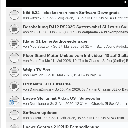
TH
bild 5.32 - blackscreen nach Software Downgrade
von
wiesel201
»
So 2. Aug 2026, 13:35
» in
Chassis SL3xx (Referen
Beschaltung RJ12 RS232C Systemkabel SL1xx zu Sou
von
cr0i
»
Di 30. Jun 2026, 06:27
» in
Peripherie - Audiokomponente
Klang S1 keine Audiowiedergabe
von
Moe Syszlak
»
So 17. Mai 2026, 16:31
» in
Stand Alone Audiok
Floor Stand Motor Umbau vom Individual 40 auf Stalla
von
Marc El
»
Mo 11. Mai 2026, 10:47
» in
Chassis SL9xx (Stellar) 
Waipu TV Box
von
Kavalier
»
So 10. Mai 2026, 19:41
» in
Pay-TV
Orchestra 3D Lautstärke
von
DängsiDingsi
»
So 10. Mai 2026, 07:47
» in
Chassis SL2xx Bau
Loewe Stellar mit Vidaa-OS - Subwoofer
von
Der Lioner
»
So 3. Mai 2026, 12:31
» in
Chassis SL8xx (Vidaa)
Software updates
von
coolcattune
»
So 1. Mär 2026, 05:56
» in
Chassis SL5xx (bild 1, 
Loewe Centros 2102HD Fernbedienung