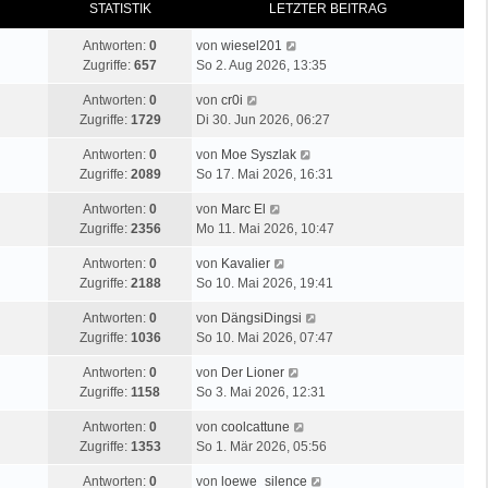
STATISTIK
LETZTER BEITRAG
Antworten:
0
von
wiesel201
Zugriffe:
657
So 2. Aug 2026, 13:35
Antworten:
0
von
cr0i
Zugriffe:
1729
Di 30. Jun 2026, 06:27
Antworten:
0
von
Moe Syszlak
Zugriffe:
2089
So 17. Mai 2026, 16:31
Antworten:
0
von
Marc El
Zugriffe:
2356
Mo 11. Mai 2026, 10:47
Antworten:
0
von
Kavalier
Zugriffe:
2188
So 10. Mai 2026, 19:41
Antworten:
0
von
DängsiDingsi
Zugriffe:
1036
So 10. Mai 2026, 07:47
Antworten:
0
von
Der Lioner
Zugriffe:
1158
So 3. Mai 2026, 12:31
Antworten:
0
von
coolcattune
Zugriffe:
1353
So 1. Mär 2026, 05:56
Antworten:
0
von
loewe_silence