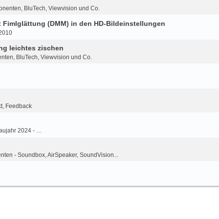
onenten, BluTech, Viewvision und Co.
Fimlglättung (DMM) in den HD-Bildeinstellungen
-2010
g leichtes zischen
nten, BluTech, Viewvision und Co.
kt, Feedback
aujahr 2024 - …
ten - Soundbox, AirSpeaker, SoundVision...