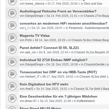
von
loewe_silence
»
Di 17. Feb 2026, 20:02
» in
Dies und Das
Audiolingual Peitsche Front an Vorverstärker?
von
DängsiDingsi
»
Sa 14. Feb 2026, 21:41
» in
Chassis 27xx Bauja
concertos an modernen HiFi receiver anschliessbar?
von
j_l
»
Do 15. Jan 2026, 19:47
» in
Peripherie - Audiokomponente
Magenta TV Vidaa
von
Pichi
»
Mi 14. Jan 2026, 18:28
» in
Chassis SL8xx (Vidaa) Bauj
Panel defekt? Connect ID 55, SL221
von
apk_cio
»
Do 8. Jan 2026, 22:43
» in
Chassis SL2xx Baujahr 2
Individual 52 2710 Einbau NMP möglich?
von
DängsiDingsi
»
Do 18. Dez 2025, 16:08
» in
Chassis/Geräte Lo
Tonaussetzer bei ORF on via HBB-Taste (ROT)
von
Herbert_IT
»
Mi 17. Sep 2025, 18:02
» in
Chassis SL5xx (bild 1, 
Kein Digitaltext bei NTV mehr
von
AxelS
»
So 14. Sep 2025, 16:01
» in
Chassis SL7xx (bild i) Bauj
Eine Geschenkidee für ein 7-jähriges Mädchen
von
jtmac-67
»
Sa 13. Sep 2025, 11:49
» in
Kaffeeklatsch
Floor Stand MU 55 Motor