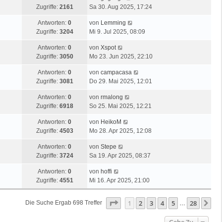
Zugriffe:
2161
Sa 30. Aug 2025, 17:24
Antworten:
0
von
Lemming
Zugriffe:
3204
Mi 9. Jul 2025, 08:09
Antworten:
0
von
Xspot
Zugriffe:
3050
Mo 23. Jun 2025, 22:10
Antworten:
0
von
campacasa
Zugriffe:
3081
Do 29. Mai 2025, 12:01
Antworten:
0
von
rmalong
Zugriffe:
6918
So 25. Mai 2025, 12:21
Antworten:
0
von
HeikoM
Zugriffe:
4503
Mo 28. Apr 2025, 12:08
Antworten:
0
von
Stepe
Zugriffe:
3724
Sa 19. Apr 2025, 08:37
Antworten:
0
von
hoffi
Zugriffe:
4551
Mi 16. Apr 2025, 21:00
Seite
1
Von
28
1
2
3
4
5
28
Nä
Die Suche Ergab 698 Treffer
…