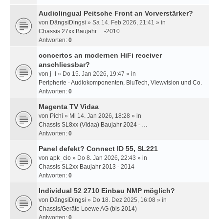
Audiolingual Peitsche Front an Vorverstärker?
von
DängsiDingsi
» Sa 14. Feb 2026, 21:41 » in
Chassis 27xx Baujahr ....-2010
Antworten:
0
concertos an modernen HiFi receiver
anschliessbar?
von
j_l
» Do 15. Jan 2026, 19:47 » in
Peripherie - Audiokomponenten, BluTech, Viewvision und Co.
Antworten:
0
Magenta TV Vidaa
von
Pichi
» Mi 14. Jan 2026, 18:28 » in
Chassis SL8xx (Vidaa) Baujahr 2024 - …
Antworten:
0
Panel defekt? Connect ID 55, SL221
von
apk_cio
» Do 8. Jan 2026, 22:43 » in
Chassis SL2xx Baujahr 2013 - 2014
Antworten:
0
Individual 52 2710 Einbau NMP möglich?
von
DängsiDingsi
» Do 18. Dez 2025, 16:08 » in
Chassis/Geräte Loewe AG (bis 2014)
Antworten:
0