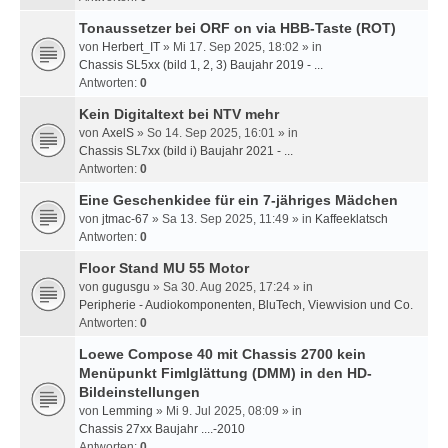
Tonaussetzer bei ORF on via HBB-Taste (ROT)
von
Herbert_IT
» Mi 17. Sep 2025, 18:02 » in
Chassis SL5xx (bild 1, 2, 3) Baujahr 2019 - ...
Antworten:
0
Kein Digitaltext bei NTV mehr
von
AxelS
» So 14. Sep 2025, 16:01 » in
Chassis SL7xx (bild i) Baujahr 2021 - ...
Antworten:
0
Eine Geschenkidee für ein 7-jähriges Mädchen
von
jtmac-67
» Sa 13. Sep 2025, 11:49 » in
Kaffeeklatsch
Antworten:
0
Floor Stand MU 55 Motor
von
gugusgu
» Sa 30. Aug 2025, 17:24 » in
Peripherie - Audiokomponenten, BluTech, Viewvision und Co.
Antworten:
0
Loewe Compose 40 mit Chassis 2700 kein
Menüpunkt Fimlglättung (DMM) in den HD-
Bildeinstellungen
von
Lemming
» Mi 9. Jul 2025, 08:09 » in
Chassis 27xx Baujahr ....-2010
Antworten:
0