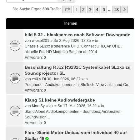
Seite
1
Von
28
1
2
3
4
5
28
Nächs
Die Suche Ergab 698 Treffer
…
Themen
bild 5.32 - blackscreen nach Software Downgrade
von
wiesel201
» So 2. Aug 2026, 13:35 » in
Chassis SL3xx (Reference UHD, Connect UHD, Art UHD,
aktuelle Full HD Modelle) Baujahr ab 2014
Antworten:
0
Beschaltung RJ12 RS232C Systemkabel SL1xx zu
Soundprojector SL
von
cr0i
» Di 30. Jun 2026, 06:27 » in
Peripherie - Audiokomponenten, BluTech, Viewvision und Co.
Antworten:
0
Klang S1 keine Audiowiedergabe
von
Moe Syszlak
» So 17. Mai 2026, 16:31 » in
Stand Alone Audiokomponenten - Soundbox, AirSpeaker,
SoundVision...
Antworten:
0
Floor Stand Motor Umbau vom Individual 40 auf
Stallar 48