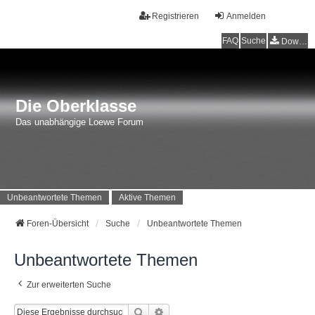
Registrieren
Anmelden
FAQ
Suche
Downloads
Die Oberklasse
Das unabhängige Loewe Forum
Unbeantwortete Themen
Aktive Themen
Foren-Übersicht
Suche
Unbeantwortete Themen
Unbeantwortete Themen
Zur erweiterten Suche
Suche
Erweiterte Suche