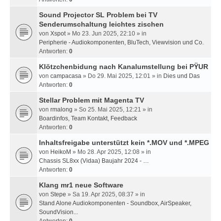
Sound Projector SL Problem bei TV
Senderumschaltung leichtes zischen
von
Xspot
» Mo 23. Jun 2025, 22:10 » in
Peripherie - Audiokomponenten, BluTech, Viewvision und Co.
Antworten:
0
Klötzchenbidung nach Kanalumstellung bei PŸUR
von
campacasa
» Do 29. Mai 2025, 12:01 » in
Dies und Das
Antworten:
0
Stellar Problem mit Magenta TV
von
rmalong
» So 25. Mai 2025, 12:21 » in
Boardinfos, Team Kontakt, Feedback
Antworten:
0
Inhaltsfreigabe unterstützt kein *.MOV und *.MPEG
von
HeikoM
» Mo 28. Apr 2025, 12:08 » in
Chassis SL8xx (Vidaa) Baujahr 2024 - …
Antworten:
0
Klang mr1 neue Software
von
Stepe
» Sa 19. Apr 2025, 08:37 » in
Stand Alone Audiokomponenten - Soundbox, AirSpeaker,
SoundVision...