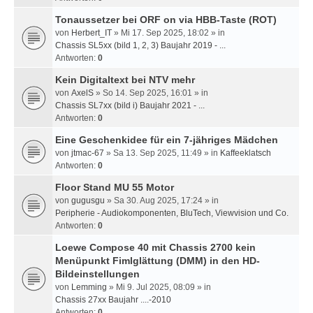
Tonaussetzer bei ORF on via HBB-Taste (ROT)
von
Herbert_IT
» Mi 17. Sep 2025, 18:02 » in
Chassis SL5xx (bild 1, 2, 3) Baujahr 2019 - ...
Antworten:
0
Kein Digitaltext bei NTV mehr
von
AxelS
» So 14. Sep 2025, 16:01 » in
Chassis SL7xx (bild i) Baujahr 2021 - ...
Antworten:
0
Eine Geschenkidee für ein 7-jähriges Mädchen
von
jtmac-67
» Sa 13. Sep 2025, 11:49 » in
Kaffeeklatsch
Antworten:
0
Floor Stand MU 55 Motor
von
gugusgu
» Sa 30. Aug 2025, 17:24 » in
Peripherie - Audiokomponenten, BluTech, Viewvision und Co.
Antworten:
0
Loewe Compose 40 mit Chassis 2700 kein
Menüpunkt Fimlglättung (DMM) in den HD-
Bildeinstellungen
von
Lemming
» Mi 9. Jul 2025, 08:09 » in
Chassis 27xx Baujahr ....-2010
Antworten:
0