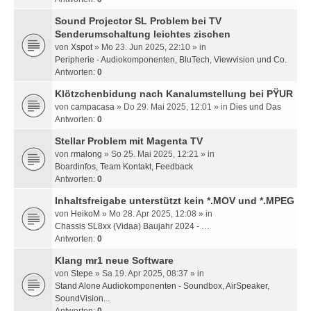
Sound Projector SL Problem bei TV
Senderumschaltung leichtes zischen
von
Xspot
» Mo 23. Jun 2025, 22:10 » in
Peripherie - Audiokomponenten, BluTech, Viewvision und Co.
Antworten:
0
Klötzchenbidung nach Kanalumstellung bei PŸUR
von
campacasa
» Do 29. Mai 2025, 12:01 » in
Dies und Das
Antworten:
0
Stellar Problem mit Magenta TV
von
rmalong
» So 25. Mai 2025, 12:21 » in
Boardinfos, Team Kontakt, Feedback
Antworten:
0
Inhaltsfreigabe unterstützt kein *.MOV und *.MPEG
von
HeikoM
» Mo 28. Apr 2025, 12:08 » in
Chassis SL8xx (Vidaa) Baujahr 2024 - …
Antworten:
0
Klang mr1 neue Software
von
Stepe
» Sa 19. Apr 2025, 08:37 » in
Stand Alone Audiokomponenten - Soundbox, AirSpeaker,
SoundVision...