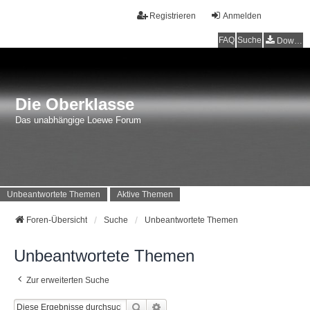
Registrieren
Anmelden
FAQ
Suche
Downloads
Die Oberklasse
Das unabhängige Loewe Forum
Unbeantwortete Themen
Aktive Themen
Foren-Übersicht
Suche
Unbeantwortete Themen
Unbeantwortete Themen
Zur erweiterten Suche
Suche
Erweiterte Suche