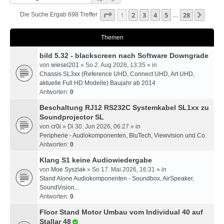
Seite
1
Von
28
1
2
3
4
5
28
Nächs
Die Suche Ergab 698 Treffer
…
Themen
bild 5.32 - blackscreen nach Software Downgrade
von
wiesel201
» So 2. Aug 2026, 13:35 » in
Chassis SL3xx (Reference UHD, Connect UHD, Art UHD,
aktuelle Full HD Modelle) Baujahr ab 2014
Antworten:
0
Beschaltung RJ12 RS232C Systemkabel SL1xx zu
Soundprojector SL
von
cr0i
» Di 30. Jun 2026, 06:27 » in
Peripherie - Audiokomponenten, BluTech, Viewvision und Co.
Antworten:
0
Klang S1 keine Audiowiedergabe
von
Moe Syszlak
» So 17. Mai 2026, 16:31 » in
Stand Alone Audiokomponenten - Soundbox, AirSpeaker,
SoundVision...
Antworten:
0
Floor Stand Motor Umbau vom Individual 40 auf
Stallar 48