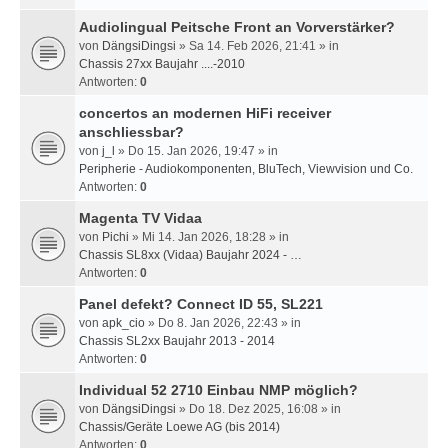
Audiolingual Peitsche Front an Vorverstärker?
von
DängsiDingsi
» Sa 14. Feb 2026, 21:41 » in
Chassis 27xx Baujahr ....-2010
Antworten:
0
concertos an modernen HiFi receiver
anschliessbar?
von
j_l
» Do 15. Jan 2026, 19:47 » in
Peripherie - Audiokomponenten, BluTech, Viewvision und Co.
Antworten:
0
Magenta TV Vidaa
von
Pichi
» Mi 14. Jan 2026, 18:28 » in
Chassis SL8xx (Vidaa) Baujahr 2024 - …
Antworten:
0
Panel defekt? Connect ID 55, SL221
von
apk_cio
» Do 8. Jan 2026, 22:43 » in
Chassis SL2xx Baujahr 2013 - 2014
Antworten:
0
Individual 52 2710 Einbau NMP möglich?
von
DängsiDingsi
» Do 18. Dez 2025, 16:08 » in
Chassis/Geräte Loewe AG (bis 2014)
Antworten:
0