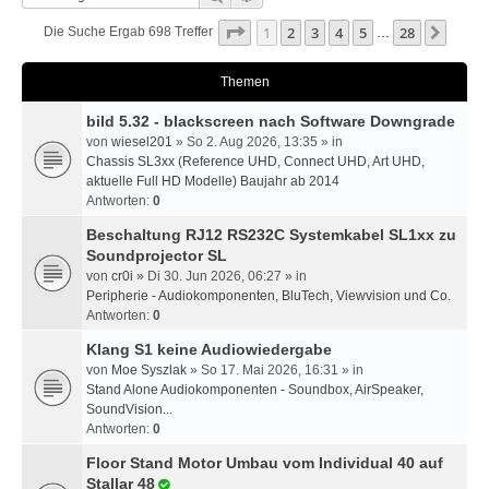
Seite
1
Von
28
1
2
3
4
5
28
Nächs
Die Suche Ergab 698 Treffer
…
Themen
bild 5.32 - blackscreen nach Software Downgrade
von
wiesel201
» So 2. Aug 2026, 13:35 » in
Chassis SL3xx (Reference UHD, Connect UHD, Art UHD,
aktuelle Full HD Modelle) Baujahr ab 2014
Antworten:
0
Beschaltung RJ12 RS232C Systemkabel SL1xx zu
Soundprojector SL
von
cr0i
» Di 30. Jun 2026, 06:27 » in
Peripherie - Audiokomponenten, BluTech, Viewvision und Co.
Antworten:
0
Klang S1 keine Audiowiedergabe
von
Moe Syszlak
» So 17. Mai 2026, 16:31 » in
Stand Alone Audiokomponenten - Soundbox, AirSpeaker,
SoundVision...
Antworten:
0
Floor Stand Motor Umbau vom Individual 40 auf
Stallar 48