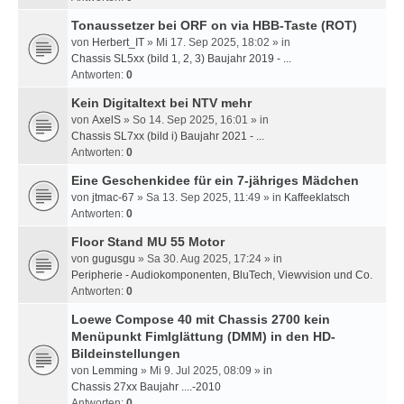
Tonaussetzer bei ORF on via HBB-Taste (ROT)
von
Herbert_IT
» Mi 17. Sep 2025, 18:02 » in
Chassis SL5xx (bild 1, 2, 3) Baujahr 2019 - ...
Antworten:
0
Kein Digitaltext bei NTV mehr
von
AxelS
» So 14. Sep 2025, 16:01 » in
Chassis SL7xx (bild i) Baujahr 2021 - ...
Antworten:
0
Eine Geschenkidee für ein 7-jähriges Mädchen
von
jtmac-67
» Sa 13. Sep 2025, 11:49 » in
Kaffeeklatsch
Antworten:
0
Floor Stand MU 55 Motor
von
gugusgu
» Sa 30. Aug 2025, 17:24 » in
Peripherie - Audiokomponenten, BluTech, Viewvision und Co.
Antworten:
0
Loewe Compose 40 mit Chassis 2700 kein
Menüpunkt Fimlglättung (DMM) in den HD-
Bildeinstellungen
von
Lemming
» Mi 9. Jul 2025, 08:09 » in
Chassis 27xx Baujahr ....-2010
Antworten:
0