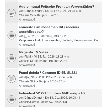
Audiolingual Peitsche Front an Vorverstärker?
von
DängsiDingsi
» Sa 14. Feb 2026, 21:41 » in
Chassis 27xx Baujahr ....-2010
Antworten:
0
concertos an modernen HiFi receiver
anschliessbar?
von
j_l
» Do 15. Jan 2026, 19:47 » in
Peripherie - Audiokomponenten, BluTech, Viewvision und Co.
Antworten:
0
Magenta TV Vidaa
von
Pichi
» Mi 14. Jan 2026, 18:28 » in
Chassis SL8xx (Vidaa) Baujahr 2024 - …
Antworten:
0
Panel defekt? Connect ID 55, SL221
von
apk_cio
» Do 8. Jan 2026, 22:43 » in
Chassis SL2xx Baujahr 2013 - 2014
Antworten:
0
Individual 52 2710 Einbau NMP möglich?
von
DängsiDingsi
» Do 18. Dez 2025, 16:08 » in
Chassis/Geräte Loewe AG (bis 2014)
Antworten:
0