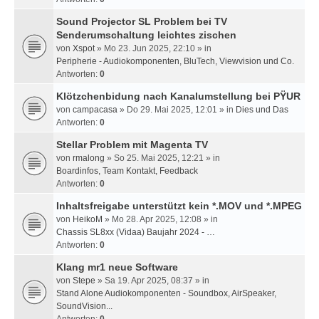
Sound Projector SL Problem bei TV
Senderumschaltung leichtes zischen
von
Xspot
» Mo 23. Jun 2025, 22:10 » in
Peripherie - Audiokomponenten, BluTech, Viewvision und Co.
Antworten:
0
Klötzchenbidung nach Kanalumstellung bei PŸUR
von
campacasa
» Do 29. Mai 2025, 12:01 » in
Dies und Das
Antworten:
0
Stellar Problem mit Magenta TV
von
rmalong
» So 25. Mai 2025, 12:21 » in
Boardinfos, Team Kontakt, Feedback
Antworten:
0
Inhaltsfreigabe unterstützt kein *.MOV und *.MPEG
von
HeikoM
» Mo 28. Apr 2025, 12:08 » in
Chassis SL8xx (Vidaa) Baujahr 2024 - …
Antworten:
0
Klang mr1 neue Software
von
Stepe
» Sa 19. Apr 2025, 08:37 » in
Stand Alone Audiokomponenten - Soundbox, AirSpeaker,
SoundVision...