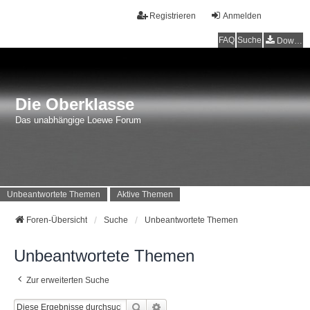
Registrieren
Anmelden
FAQ
Suche
Downloads
Die Oberklasse
Das unabhängige Loewe Forum
Unbeantwortete Themen
Aktive Themen
Foren-Übersicht
Suche
Unbeantwortete Themen
Unbeantwortete Themen
Zur erweiterten Suche
Suche
Erweiterte Suche