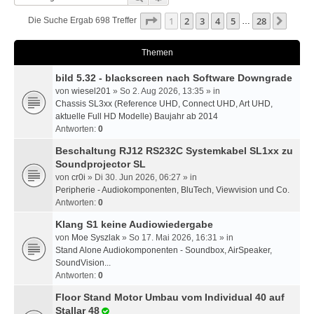
Seite
1
Von
28
1
2
3
4
5
28
Nächs
Die Suche Ergab 698 Treffer
…
Themen
bild 5.32 - blackscreen nach Software Downgrade
von
wiesel201
» So 2. Aug 2026, 13:35 » in
Chassis SL3xx (Reference UHD, Connect UHD, Art UHD,
aktuelle Full HD Modelle) Baujahr ab 2014
Antworten:
0
Beschaltung RJ12 RS232C Systemkabel SL1xx zu
Soundprojector SL
von
cr0i
» Di 30. Jun 2026, 06:27 » in
Peripherie - Audiokomponenten, BluTech, Viewvision und Co.
Antworten:
0
Klang S1 keine Audiowiedergabe
von
Moe Syszlak
» So 17. Mai 2026, 16:31 » in
Stand Alone Audiokomponenten - Soundbox, AirSpeaker,
SoundVision...
Antworten:
0
Floor Stand Motor Umbau vom Individual 40 auf
Stallar 48