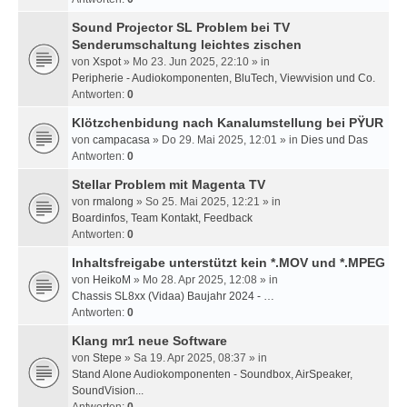
Sound Projector SL Problem bei TV
Senderumschaltung leichtes zischen
von
Xspot
» Mo 23. Jun 2025, 22:10 » in
Peripherie - Audiokomponenten, BluTech, Viewvision und Co.
Antworten:
0
Klötzchenbidung nach Kanalumstellung bei PŸUR
von
campacasa
» Do 29. Mai 2025, 12:01 » in
Dies und Das
Antworten:
0
Stellar Problem mit Magenta TV
von
rmalong
» So 25. Mai 2025, 12:21 » in
Boardinfos, Team Kontakt, Feedback
Antworten:
0
Inhaltsfreigabe unterstützt kein *.MOV und *.MPEG
von
HeikoM
» Mo 28. Apr 2025, 12:08 » in
Chassis SL8xx (Vidaa) Baujahr 2024 - …
Antworten:
0
Klang mr1 neue Software
von
Stepe
» Sa 19. Apr 2025, 08:37 » in
Stand Alone Audiokomponenten - Soundbox, AirSpeaker,
SoundVision...