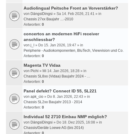
Audiolingual Peitsche Front an Vorverstärker?
von
DängsiDingsi
» Sa 14. Feb 2026, 21:41 » in
Chassis 27xx Baujahr ....-2010
Antworten:
0
concertos an modernen HiFi receiver
anschliessbar?
von
j_l
» Do 15. Jan 2026, 19:47 » in
Peripherie - Audiokomponenten, BluTech, Viewvision und Co.
Antworten:
0
Magenta TV Vidaa
von
Pichi
» Mi 14. Jan 2026, 18:28 » in
Chassis SL8xx (Vidaa) Baujahr 2024 - …
Antworten:
0
Panel defekt? Connect ID 55, SL221
von
apk_cio
» Do 8. Jan 2026, 22:43 » in
Chassis SL2xx Baujahr 2013 - 2014
Antworten:
0
Individual 52 2710 Einbau NMP möglich?
von
DängsiDingsi
» Do 18. Dez 2025, 16:08 » in
Chassis/Geräte Loewe AG (bis 2014)
Antworten:
0