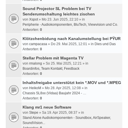
Sound Projector SL Problem bei TV
Senderumschaltung leichtes zischen
von
Xspot
» Mo 23. Jun 2025, 22:10 » in
Peripherie - Audiokomponenten, BluTech, Viewvision und Co.
Antworten:
0
Klötzchenbidung nach Kanalumstellung bei PŸUR
von
campacasa
» Do 29. Mai 2025, 12:01 » in
Dies und Das
Antworten:
0
Stellar Problem mit Magenta TV
von
rmalong
» So 25. Mai 2025, 12:21 » in
Boardinfos, Team Kontakt, Feedback
Antworten:
0
Inhaltsfreigabe unterstützt kein *.MOV und *.MPEG
von
HeikoM
» Mo 28. Apr 2025, 12:08 » in
Chassis SL8xx (Vidaa) Baujahr 2024 - …
Antworten:
0
Klang mr1 neue Software
von
Stepe
» Sa 19. Apr 2025, 08:37 » in
Stand Alone Audiokomponenten - Soundbox, AirSpeaker,
SoundVision...