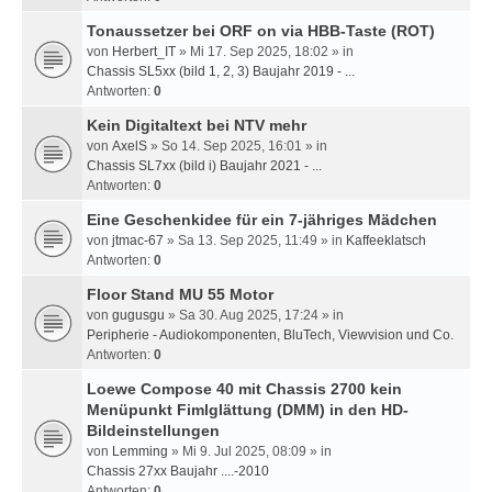
Tonaussetzer bei ORF on via HBB-Taste (ROT)
von
Herbert_IT
» Mi 17. Sep 2025, 18:02 » in
Chassis SL5xx (bild 1, 2, 3) Baujahr 2019 - ...
Antworten:
0
Kein Digitaltext bei NTV mehr
von
AxelS
» So 14. Sep 2025, 16:01 » in
Chassis SL7xx (bild i) Baujahr 2021 - ...
Antworten:
0
Eine Geschenkidee für ein 7-jähriges Mädchen
von
jtmac-67
» Sa 13. Sep 2025, 11:49 » in
Kaffeeklatsch
Antworten:
0
Floor Stand MU 55 Motor
von
gugusgu
» Sa 30. Aug 2025, 17:24 » in
Peripherie - Audiokomponenten, BluTech, Viewvision und Co.
Antworten:
0
Loewe Compose 40 mit Chassis 2700 kein
Menüpunkt Fimlglättung (DMM) in den HD-
Bildeinstellungen
von
Lemming
» Mi 9. Jul 2025, 08:09 » in
Chassis 27xx Baujahr ....-2010
Antworten:
0