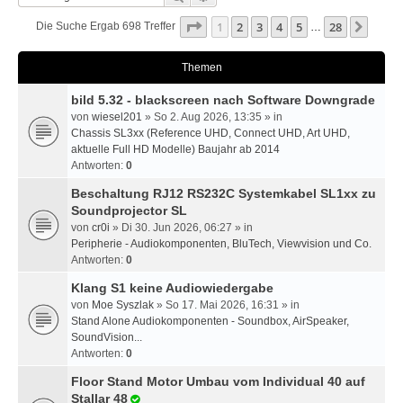
Seite
1
Von
28
1
2
3
4
5
28
Nächs
Die Suche Ergab 698 Treffer
…
Themen
bild 5.32 - blackscreen nach Software Downgrade
von
wiesel201
» So 2. Aug 2026, 13:35 » in
Chassis SL3xx (Reference UHD, Connect UHD, Art UHD,
aktuelle Full HD Modelle) Baujahr ab 2014
Antworten:
0
Beschaltung RJ12 RS232C Systemkabel SL1xx zu
Soundprojector SL
von
cr0i
» Di 30. Jun 2026, 06:27 » in
Peripherie - Audiokomponenten, BluTech, Viewvision und Co.
Antworten:
0
Klang S1 keine Audiowiedergabe
von
Moe Syszlak
» So 17. Mai 2026, 16:31 » in
Stand Alone Audiokomponenten - Soundbox, AirSpeaker,
SoundVision...
Antworten:
0
Floor Stand Motor Umbau vom Individual 40 auf
Stallar 48