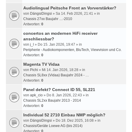
Audiolingual Peitsche Front an Vorverstärker?
von
DängsiDingsi
» Sa 14. Feb 2026, 21:41 » in
Chassis 27xx Baujahr ....-2010
Antworten:
0
concertos an modernen HiFi receiver
anschliessbar?
von
j_l
» Do 15. Jan 2026, 19:47 » in
Peripherie - Audiokomponenten, BluTech, Viewvision und Co.
Antworten:
0
Magenta TV Vidaa
von
Pichi
» Mi 14. Jan 2026, 18:28 » in
Chassis SL8xx (Vidaa) Baujahr 2024 - …
Antworten:
0
Panel defekt? Connect ID 55, SL221
von
apk_cio
» Do 8. Jan 2026, 22:43 » in
Chassis SL2xx Baujahr 2013 - 2014
Antworten:
0
Individual 52 2710 Einbau NMP möglich?
von
DängsiDingsi
» Do 18. Dez 2025, 16:08 » in
Chassis/Geräte Loewe AG (bis 2014)
Antworten:
0