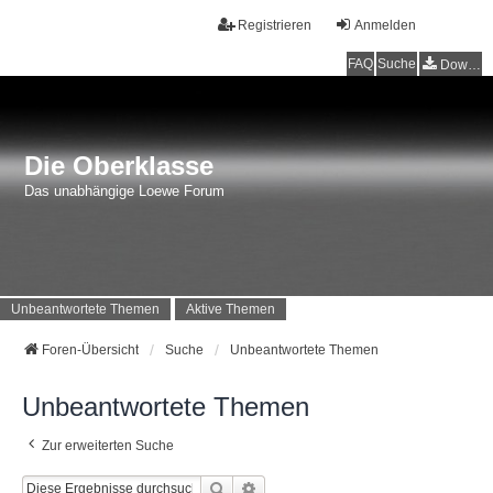
Registrieren
Anmelden
FAQ
Suche
Downloads
Die Oberklasse
Das unabhängige Loewe Forum
Unbeantwortete Themen
Aktive Themen
Foren-Übersicht
Suche
Unbeantwortete Themen
Unbeantwortete Themen
Zur erweiterten Suche
Suche
Erweiterte Suche