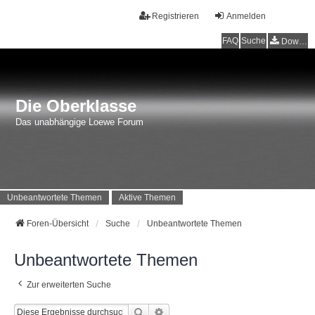
Registrieren
Anmelden
FAQ
Suche
Downloads
Die Oberklasse
Das unabhängige Loewe Forum
Unbeantwortete Themen
Aktive Themen
Foren-Übersicht
Suche
Unbeantwortete Themen
Unbeantwortete Themen
Zur erweiterten Suche
Suche
Erweiterte Suche