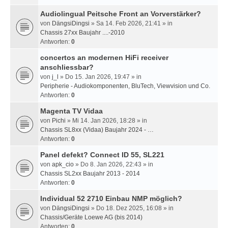
Audiolingual Peitsche Front an Vorverstärker?
von
DängsiDingsi
» Sa 14. Feb 2026, 21:41 » in
Chassis 27xx Baujahr ....-2010
Antworten:
0
concertos an modernen HiFi receiver
anschliessbar?
von
j_l
» Do 15. Jan 2026, 19:47 » in
Peripherie - Audiokomponenten, BluTech, Viewvision und Co.
Antworten:
0
Magenta TV Vidaa
von
Pichi
» Mi 14. Jan 2026, 18:28 » in
Chassis SL8xx (Vidaa) Baujahr 2024 - …
Antworten:
0
Panel defekt? Connect ID 55, SL221
von
apk_cio
» Do 8. Jan 2026, 22:43 » in
Chassis SL2xx Baujahr 2013 - 2014
Antworten:
0
Individual 52 2710 Einbau NMP möglich?
von
DängsiDingsi
» Do 18. Dez 2025, 16:08 » in
Chassis/Geräte Loewe AG (bis 2014)
Antworten:
0