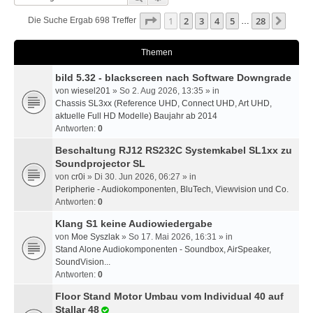
Seite
1
Von
28
1
2
3
4
5
28
Nächs
Die Suche Ergab 698 Treffer
…
Themen
bild 5.32 - blackscreen nach Software Downgrade
von
wiesel201
» So 2. Aug 2026, 13:35 » in
Chassis SL3xx (Reference UHD, Connect UHD, Art UHD,
aktuelle Full HD Modelle) Baujahr ab 2014
Antworten:
0
Beschaltung RJ12 RS232C Systemkabel SL1xx zu
Soundprojector SL
von
cr0i
» Di 30. Jun 2026, 06:27 » in
Peripherie - Audiokomponenten, BluTech, Viewvision und Co.
Antworten:
0
Klang S1 keine Audiowiedergabe
von
Moe Syszlak
» So 17. Mai 2026, 16:31 » in
Stand Alone Audiokomponenten - Soundbox, AirSpeaker,
SoundVision...
Antworten:
0
Floor Stand Motor Umbau vom Individual 40 auf
Stallar 48