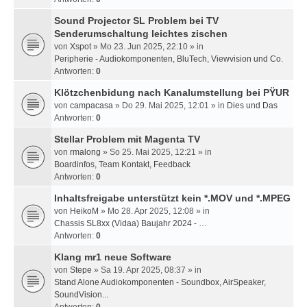
Sound Projector SL Problem bei TV
Senderumschaltung leichtes zischen
von
Xspot
» Mo 23. Jun 2025, 22:10 » in
Peripherie - Audiokomponenten, BluTech, Viewvision und Co.
Antworten:
0
Klötzchenbidung nach Kanalumstellung bei PŸUR
von
campacasa
» Do 29. Mai 2025, 12:01 » in
Dies und Das
Antworten:
0
Stellar Problem mit Magenta TV
von
rmalong
» So 25. Mai 2025, 12:21 » in
Boardinfos, Team Kontakt, Feedback
Antworten:
0
Inhaltsfreigabe unterstützt kein *.MOV und *.MPEG
von
HeikoM
» Mo 28. Apr 2025, 12:08 » in
Chassis SL8xx (Vidaa) Baujahr 2024 - …
Antworten:
0
Klang mr1 neue Software
von
Stepe
» Sa 19. Apr 2025, 08:37 » in
Stand Alone Audiokomponenten - Soundbox, AirSpeaker,
SoundVision...