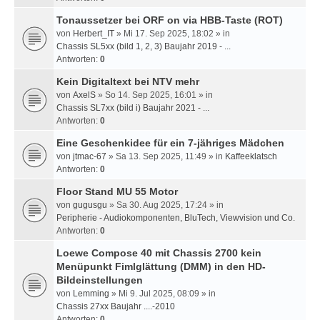
Tonaussetzer bei ORF on via HBB-Taste (ROT)
von
Herbert_IT
» Mi 17. Sep 2025, 18:02 » in
Chassis SL5xx (bild 1, 2, 3) Baujahr 2019 - ...
Antworten:
0
Kein Digitaltext bei NTV mehr
von
AxelS
» So 14. Sep 2025, 16:01 » in
Chassis SL7xx (bild i) Baujahr 2021 - ...
Antworten:
0
Eine Geschenkidee für ein 7-jähriges Mädchen
von
jtmac-67
» Sa 13. Sep 2025, 11:49 » in
Kaffeeklatsch
Antworten:
0
Floor Stand MU 55 Motor
von
gugusgu
» Sa 30. Aug 2025, 17:24 » in
Peripherie - Audiokomponenten, BluTech, Viewvision und Co.
Antworten:
0
Loewe Compose 40 mit Chassis 2700 kein
Menüpunkt Fimlglättung (DMM) in den HD-
Bildeinstellungen
von
Lemming
» Mi 9. Jul 2025, 08:09 » in
Chassis 27xx Baujahr ....-2010
Antworten:
0