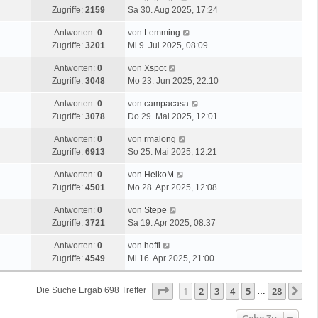
Zugriffe:
2159
Sa 30. Aug 2025, 17:24
Antworten:
0
von
Lemming
Zugriffe:
3201
Mi 9. Jul 2025, 08:09
Antworten:
0
von
Xspot
Zugriffe:
3048
Mo 23. Jun 2025, 22:10
Antworten:
0
von
campacasa
Zugriffe:
3078
Do 29. Mai 2025, 12:01
Antworten:
0
von
rmalong
Zugriffe:
6913
So 25. Mai 2025, 12:21
Antworten:
0
von
HeikoM
Zugriffe:
4501
Mo 28. Apr 2025, 12:08
Antworten:
0
von
Stepe
Zugriffe:
3721
Sa 19. Apr 2025, 08:37
Antworten:
0
von
hoffi
Zugriffe:
4549
Mi 16. Apr 2025, 21:00
Seite
1
Von
28
1
2
3
4
5
28
Nä
Die Suche Ergab 698 Treffer
…