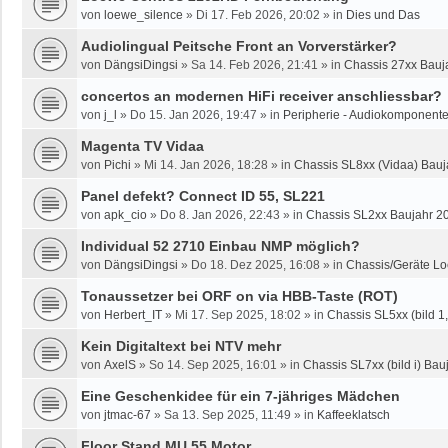
von
loewe_silence
»
Di 17. Feb 2026, 20:02
» in
Dies und Das
Audiolingual Peitsche Front an Vorverstärker?
von
DängsiDingsi
»
Sa 14. Feb 2026, 21:41
» in
Chassis 27xx Bauja
concertos an modernen HiFi receiver anschliessbar?
von
j_l
»
Do 15. Jan 2026, 19:47
» in
Peripherie - Audiokomponente
Magenta TV Vidaa
von
Pichi
»
Mi 14. Jan 2026, 18:28
» in
Chassis SL8xx (Vidaa) Bauj
Panel defekt? Connect ID 55, SL221
von
apk_cio
»
Do 8. Jan 2026, 22:43
» in
Chassis SL2xx Baujahr 2
Individual 52 2710 Einbau NMP möglich?
von
DängsiDingsi
»
Do 18. Dez 2025, 16:08
» in
Chassis/Geräte Lo
Tonaussetzer bei ORF on via HBB-Taste (ROT)
von
Herbert_IT
»
Mi 17. Sep 2025, 18:02
» in
Chassis SL5xx (bild 1, 
Kein Digitaltext bei NTV mehr
von
AxelS
»
So 14. Sep 2025, 16:01
» in
Chassis SL7xx (bild i) Bauj
Eine Geschenkidee für ein 7-jähriges Mädchen
von
jtmac-67
»
Sa 13. Sep 2025, 11:49
» in
Kaffeeklatsch
Floor Stand MU 55 Motor