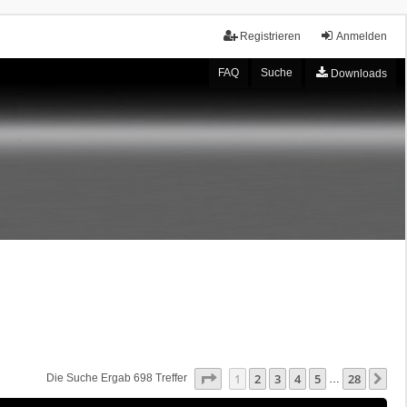
Registrieren
Anmelden
FAQ
Suche
Downloads
Seite
1
Von
28
1
2
3
4
5
28
Nä
Die Suche Ergab 698 Treffer
…