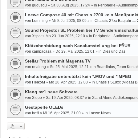
von
gugusgu
»
Sa 30. Aug 2025, 17:24
» in
Peripherie - Audiokomp
Loewe Compose 40 mit Chassis 2700 kein Menüpunkt 
von
Lemming
»
Mi 9. Jul 2025, 08:09
» in
Chassis 27xx Baujahr ....
Sound Projector SL Problem bei TV Senderumschaltun
von
Xspot
»
Mo 23. Jun 2025, 22:10
» in
Peripherie - Audiokompone
Klötzchenbidung nach Kanalumstellung bei PŸUR
von
campacasa
»
Do 29. Mai 2025, 12:01
» in
Dies und Das
Stellar Problem mit Magenta TV
von
rmalong
»
So 25. Mai 2025, 12:21
» in
Boardinfos, Team Konta
Inhaltsfreigabe unterstützt kein *.MOV und *.MPEG
von
HeikoM
»
Mo 28. Apr 2025, 12:08
» in
Chassis SL8xx (Vidaa) B
Klang mr1 neue Software
von
Stepe
»
Sa 19. Apr 2025, 08:37
» in
Stand Alone Audiokomponen
Gestapelte OLEDs
von
hoffi
»
Mi 16. Apr 2025, 21:00
» in
Loewe News