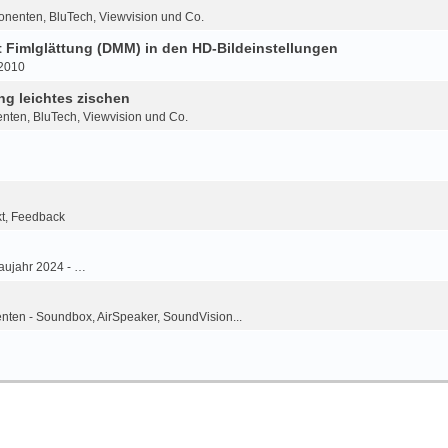
onenten, BluTech, Viewvision und Co.
Fimlglättung (DMM) in den HD-Bildeinstellungen
-2010
g leichtes zischen
nten, BluTech, Viewvision und Co.
kt, Feedback
aujahr 2024 - …
ten - Soundbox, AirSpeaker, SoundVision...