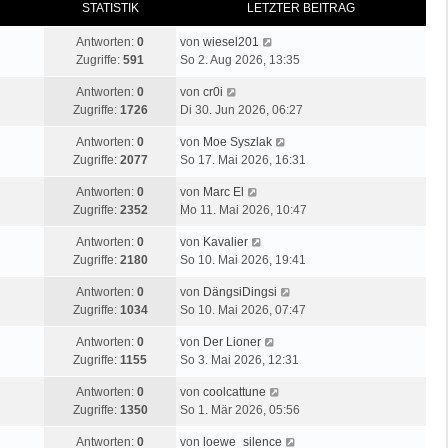
STATISTIK
LETZTER BEITRAG
Antworten:
0
von
wiesel201
Zugriffe:
591
So 2. Aug 2026, 13:35
Antworten:
0
von
cr0i
Zugriffe:
1726
Di 30. Jun 2026, 06:27
Antworten:
0
von
Moe Syszlak
Zugriffe:
2077
So 17. Mai 2026, 16:31
Antworten:
0
von
Marc El
Zugriffe:
2352
Mo 11. Mai 2026, 10:47
Antworten:
0
von
Kavalier
Zugriffe:
2180
So 10. Mai 2026, 19:41
Antworten:
0
von
DängsiDingsi
Zugriffe:
1034
So 10. Mai 2026, 07:47
Antworten:
0
von
Der Lioner
Zugriffe:
1155
So 3. Mai 2026, 12:31
Antworten:
0
von
coolcattune
Zugriffe:
1350
So 1. Mär 2026, 05:56
Antworten:
0
von
loewe_silence