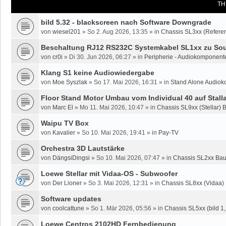
TH
bild 5.32 - blackscreen nach Software Downgrade
von
wiesel201
»
So 2. Aug 2026, 13:35
» in
Chassis SL3xx (Referen
Beschaltung RJ12 RS232C Systemkabel SL1xx zu Sou
von
cr0i
»
Di 30. Jun 2026, 06:27
» in
Peripherie - Audiokomponente
Klang S1 keine Audiowiedergabe
von
Moe Syszlak
»
So 17. Mai 2026, 16:31
» in
Stand Alone Audiok
Floor Stand Motor Umbau vom Individual 40 auf Stalla
von
Marc El
»
Mo 11. Mai 2026, 10:47
» in
Chassis SL9xx (Stellar) 
Waipu TV Box
von
Kavalier
»
So 10. Mai 2026, 19:41
» in
Pay-TV
Orchestra 3D Lautstärke
von
DängsiDingsi
»
So 10. Mai 2026, 07:47
» in
Chassis SL2xx Bau
Loewe Stellar mit Vidaa-OS - Subwoofer
von
Der Lioner
»
So 3. Mai 2026, 12:31
» in
Chassis SL8xx (Vidaa)
Software updates
von
coolcattune
»
So 1. Mär 2026, 05:56
» in
Chassis SL5xx (bild 1, 
Loewe Centros 2102HD Fernbedienung