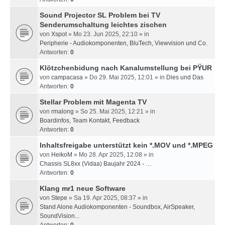
Sound Projector SL Problem bei TV
Senderumschaltung leichtes zischen
von
Xspot
» Mo 23. Jun 2025, 22:10 » in
Peripherie - Audiokomponenten, BluTech, Viewvision und Co.
Antworten:
0
Klötzchenbidung nach Kanalumstellung bei PŸUR
von
campacasa
» Do 29. Mai 2025, 12:01 » in
Dies und Das
Antworten:
0
Stellar Problem mit Magenta TV
von
rmalong
» So 25. Mai 2025, 12:21 » in
Boardinfos, Team Kontakt, Feedback
Antworten:
0
Inhaltsfreigabe unterstützt kein *.MOV und *.MPEG
von
HeikoM
» Mo 28. Apr 2025, 12:08 » in
Chassis SL8xx (Vidaa) Baujahr 2024 - …
Antworten:
0
Klang mr1 neue Software
von
Stepe
» Sa 19. Apr 2025, 08:37 » in
Stand Alone Audiokomponenten - Soundbox, AirSpeaker,
SoundVision...