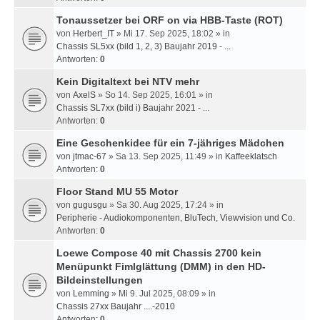
Tonaussetzer bei ORF on via HBB-Taste (ROT)
von
Herbert_IT
» Mi 17. Sep 2025, 18:02 » in
Chassis SL5xx (bild 1, 2, 3) Baujahr 2019 - ...
Antworten:
0
Kein Digitaltext bei NTV mehr
von
AxelS
» So 14. Sep 2025, 16:01 » in
Chassis SL7xx (bild i) Baujahr 2021 - ...
Antworten:
0
Eine Geschenkidee für ein 7-jähriges Mädchen
von
jtmac-67
» Sa 13. Sep 2025, 11:49 » in
Kaffeeklatsch
Antworten:
0
Floor Stand MU 55 Motor
von
gugusgu
» Sa 30. Aug 2025, 17:24 » in
Peripherie - Audiokomponenten, BluTech, Viewvision und Co.
Antworten:
0
Loewe Compose 40 mit Chassis 2700 kein
Menüpunkt Fimlglättung (DMM) in den HD-
Bildeinstellungen
von
Lemming
» Mi 9. Jul 2025, 08:09 » in
Chassis 27xx Baujahr ....-2010
Antworten:
0