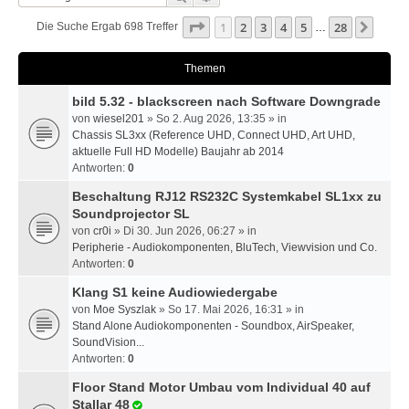
Seite
1
Von
28
1
2
3
4
5
28
Nächs
Die Suche Ergab 698 Treffer
…
Themen
bild 5.32 - blackscreen nach Software Downgrade
von
wiesel201
» So 2. Aug 2026, 13:35 » in
Chassis SL3xx (Reference UHD, Connect UHD, Art UHD,
aktuelle Full HD Modelle) Baujahr ab 2014
Antworten:
0
Beschaltung RJ12 RS232C Systemkabel SL1xx zu
Soundprojector SL
von
cr0i
» Di 30. Jun 2026, 06:27 » in
Peripherie - Audiokomponenten, BluTech, Viewvision und Co.
Antworten:
0
Klang S1 keine Audiowiedergabe
von
Moe Syszlak
» So 17. Mai 2026, 16:31 » in
Stand Alone Audiokomponenten - Soundbox, AirSpeaker,
SoundVision...
Antworten:
0
Floor Stand Motor Umbau vom Individual 40 auf
Stallar 48