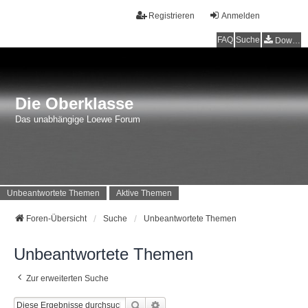
Registrieren
Anmelden
FAQ
Suche
Downloads
Die Oberklasse
Das unabhängige Loewe Forum
Unbeantwortete Themen
Aktive Themen
Foren-Übersicht
Suche
Unbeantwortete Themen
Unbeantwortete Themen
Zur erweiterten Suche
Suche
Erweiterte Suche