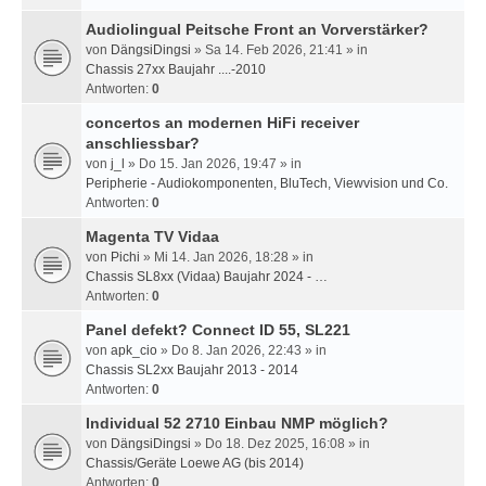
Audiolingual Peitsche Front an Vorverstärker?
von
DängsiDingsi
» Sa 14. Feb 2026, 21:41 » in
Chassis 27xx Baujahr ....-2010
Antworten:
0
concertos an modernen HiFi receiver
anschliessbar?
von
j_l
» Do 15. Jan 2026, 19:47 » in
Peripherie - Audiokomponenten, BluTech, Viewvision und Co.
Antworten:
0
Magenta TV Vidaa
von
Pichi
» Mi 14. Jan 2026, 18:28 » in
Chassis SL8xx (Vidaa) Baujahr 2024 - …
Antworten:
0
Panel defekt? Connect ID 55, SL221
von
apk_cio
» Do 8. Jan 2026, 22:43 » in
Chassis SL2xx Baujahr 2013 - 2014
Antworten:
0
Individual 52 2710 Einbau NMP möglich?
von
DängsiDingsi
» Do 18. Dez 2025, 16:08 » in
Chassis/Geräte Loewe AG (bis 2014)
Antworten:
0