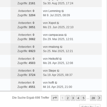
Zugriffe:
2161
Sa 30. Aug 2025, 17:24
Antworten:
0
von
Lemming
Zugriffe:
3204
Mi 9. Jul 2025, 08:09
Antworten:
0
von
Xspot
Zugriffe:
3051
Mo 23. Jun 2025, 22:10
Antworten:
0
von
campacasa
Zugriffe:
3082
Do 29. Mai 2025, 12:01
Antworten:
0
von
rmalong
Zugriffe:
6923
So 25. Mai 2025, 12:21
Antworten:
0
von
HeikoM
Zugriffe:
4503
Mo 28. Apr 2025, 12:08
Antworten:
0
von
Stepe
Zugriffe:
3724
Sa 19. Apr 2025, 08:37
Antworten:
0
von
hoffi
Zugriffe:
4551
Mi 16. Apr 2025, 21:00
Seite
1
Von
28
1
2
3
4
5
28
Nä
Die Suche Ergab 698 Treffer
…