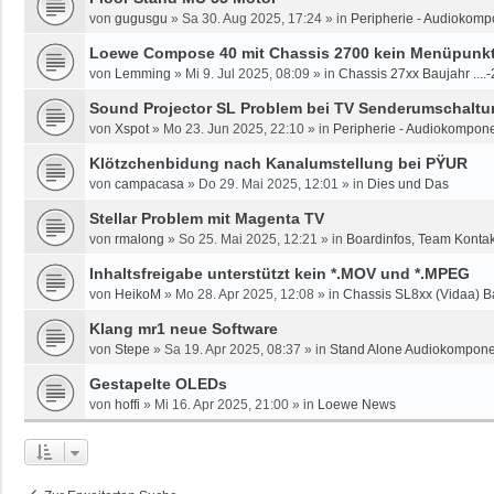
von
gugusgu
»
Sa 30. Aug 2025, 17:24
» in
Peripherie - Audiokomp
Loewe Compose 40 mit Chassis 2700 kein Menüpunkt 
von
Lemming
»
Mi 9. Jul 2025, 08:09
» in
Chassis 27xx Baujahr ....
Sound Projector SL Problem bei TV Senderumschaltun
von
Xspot
»
Mo 23. Jun 2025, 22:10
» in
Peripherie - Audiokompone
Klötzchenbidung nach Kanalumstellung bei PŸUR
von
campacasa
»
Do 29. Mai 2025, 12:01
» in
Dies und Das
Stellar Problem mit Magenta TV
von
rmalong
»
So 25. Mai 2025, 12:21
» in
Boardinfos, Team Konta
Inhaltsfreigabe unterstützt kein *.MOV und *.MPEG
von
HeikoM
»
Mo 28. Apr 2025, 12:08
» in
Chassis SL8xx (Vidaa) B
Klang mr1 neue Software
von
Stepe
»
Sa 19. Apr 2025, 08:37
» in
Stand Alone Audiokomponen
Gestapelte OLEDs
von
hoffi
»
Mi 16. Apr 2025, 21:00
» in
Loewe News