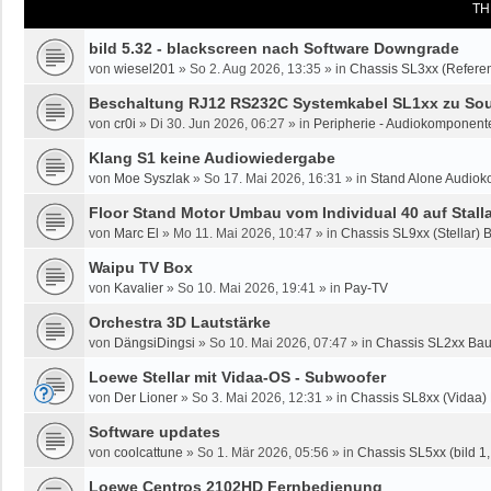
TH
bild 5.32 - blackscreen nach Software Downgrade
von
wiesel201
»
So 2. Aug 2026, 13:35
» in
Chassis SL3xx (Referen
Beschaltung RJ12 RS232C Systemkabel SL1xx zu Sou
von
cr0i
»
Di 30. Jun 2026, 06:27
» in
Peripherie - Audiokomponente
Klang S1 keine Audiowiedergabe
von
Moe Syszlak
»
So 17. Mai 2026, 16:31
» in
Stand Alone Audiok
Floor Stand Motor Umbau vom Individual 40 auf Stalla
von
Marc El
»
Mo 11. Mai 2026, 10:47
» in
Chassis SL9xx (Stellar) 
Waipu TV Box
von
Kavalier
»
So 10. Mai 2026, 19:41
» in
Pay-TV
Orchestra 3D Lautstärke
von
DängsiDingsi
»
So 10. Mai 2026, 07:47
» in
Chassis SL2xx Bau
Loewe Stellar mit Vidaa-OS - Subwoofer
von
Der Lioner
»
So 3. Mai 2026, 12:31
» in
Chassis SL8xx (Vidaa)
Software updates
von
coolcattune
»
So 1. Mär 2026, 05:56
» in
Chassis SL5xx (bild 1, 
Loewe Centros 2102HD Fernbedienung