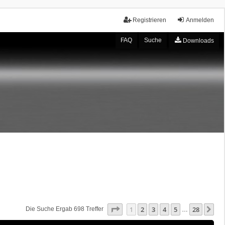
Registrieren
Anmelden
FAQ
Suche
Downloads
Seite
1
Von
28
1
2
3
4
5
28
Nä
Die Suche Ergab 698 Treffer
…