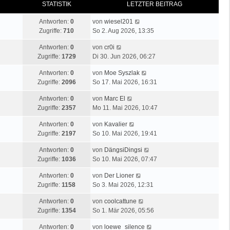
STATISTIK
LETZTER BEITRAG
Antworten:
0
von
wiesel201
Zugriffe:
710
So 2. Aug 2026, 13:35
Antworten:
0
von
cr0i
Zugriffe:
1729
Di 30. Jun 2026, 06:27
Antworten:
0
von
Moe Syszlak
Zugriffe:
2096
So 17. Mai 2026, 16:31
Antworten:
0
von
Marc El
Zugriffe:
2357
Mo 11. Mai 2026, 10:47
Antworten:
0
von
Kavalier
Zugriffe:
2197
So 10. Mai 2026, 19:41
Antworten:
0
von
DängsiDingsi
Zugriffe:
1036
So 10. Mai 2026, 07:47
Antworten:
0
von
Der Lioner
Zugriffe:
1158
So 3. Mai 2026, 12:31
Antworten:
0
von
coolcattune
Zugriffe:
1354
So 1. Mär 2026, 05:56
Antworten:
0
von
loewe_silence