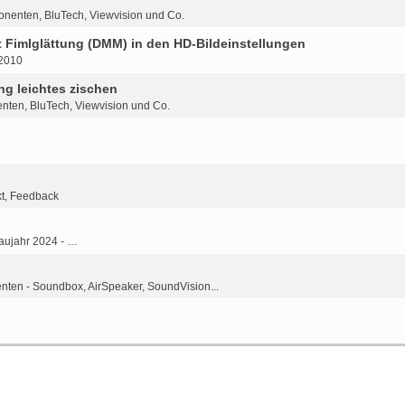
onenten, BluTech, Viewvision und Co.
Fimlglättung (DMM) in den HD-Bildeinstellungen
-2010
g leichtes zischen
nten, BluTech, Viewvision und Co.
kt, Feedback
aujahr 2024 - …
ten - Soundbox, AirSpeaker, SoundVision...