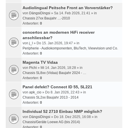
Audiolingual Peitsche Front an Vorverstärker?
von
DängsiDingsi
» Sa 14. Feb 2026, 21:41 » in
Chassis 27xx Baujahr ....-2010
Antworten:
0
concertos an modernen HiFi receiver
anschliessbar?
von
j_l
» Do 15. Jan 2026, 19:47 » in
Peripherie - Audiokomponenten, BluTech, Viewvision und Co.
Antworten:
0
Magenta TV Vidaa
von
Pichi
» Mi 14. Jan 2026, 18:28 » in
Chassis SL8xx (Vidaa) Baujahr 2024 - …
Antworten:
0
Panel defekt? Connect ID 55, SL221
von
apk_cio
» Do 8. Jan 2026, 22:43 » in
Chassis SL2xx Baujahr 2013 - 2014
Antworten:
0
Individual 52 2710 Einbau NMP möglich?
von
DängsiDingsi
» Do 18. Dez 2025, 16:08 » in
Chassis/Geräte Loewe AG (bis 2014)
Antworten:
0