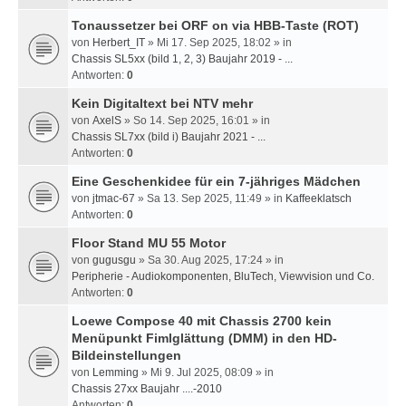
Tonaussetzer bei ORF on via HBB-Taste (ROT)
von
Herbert_IT
» Mi 17. Sep 2025, 18:02 » in
Chassis SL5xx (bild 1, 2, 3) Baujahr 2019 - ...
Antworten:
0
Kein Digitaltext bei NTV mehr
von
AxelS
» So 14. Sep 2025, 16:01 » in
Chassis SL7xx (bild i) Baujahr 2021 - ...
Antworten:
0
Eine Geschenkidee für ein 7-jähriges Mädchen
von
jtmac-67
» Sa 13. Sep 2025, 11:49 » in
Kaffeeklatsch
Antworten:
0
Floor Stand MU 55 Motor
von
gugusgu
» Sa 30. Aug 2025, 17:24 » in
Peripherie - Audiokomponenten, BluTech, Viewvision und Co.
Antworten:
0
Loewe Compose 40 mit Chassis 2700 kein
Menüpunkt Fimlglättung (DMM) in den HD-
Bildeinstellungen
von
Lemming
» Mi 9. Jul 2025, 08:09 » in
Chassis 27xx Baujahr ....-2010
Antworten:
0