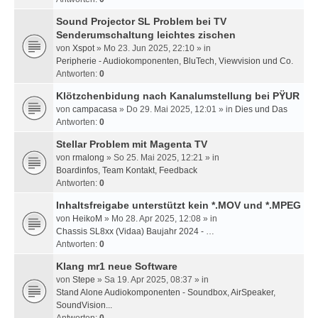
Sound Projector SL Problem bei TV
Senderumschaltung leichtes zischen
von
Xspot
» Mo 23. Jun 2025, 22:10 » in
Peripherie - Audiokomponenten, BluTech, Viewvision und Co.
Antworten:
0
Klötzchenbidung nach Kanalumstellung bei PŸUR
von
campacasa
» Do 29. Mai 2025, 12:01 » in
Dies und Das
Antworten:
0
Stellar Problem mit Magenta TV
von
rmalong
» So 25. Mai 2025, 12:21 » in
Boardinfos, Team Kontakt, Feedback
Antworten:
0
Inhaltsfreigabe unterstützt kein *.MOV und *.MPEG
von
HeikoM
» Mo 28. Apr 2025, 12:08 » in
Chassis SL8xx (Vidaa) Baujahr 2024 - …
Antworten:
0
Klang mr1 neue Software
von
Stepe
» Sa 19. Apr 2025, 08:37 » in
Stand Alone Audiokomponenten - Soundbox, AirSpeaker,
SoundVision...