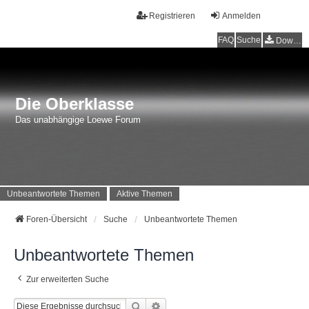
Registrieren
Anmelden
FAQ
Suche
Downloads
Die Oberklasse
Das unabhängige Loewe Forum
Unbeantwortete Themen
Aktive Themen
Foren-Übersicht
Suche
Unbeantwortete Themen
Unbeantwortete Themen
Zur erweiterten Suche
Suche
Erweiterte Suche