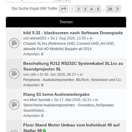
Seite
1
Von
28
1
2
3
4
5
28
Nächs
Die Suche Ergab 698 Treffer
…
Themen
bild 5.32 - blackscreen nach Software Downgrade
von
wiesel201
» So 2. Aug 2026, 13:35 » in
Chassis SL3xx (Reference UHD, Connect UHD, Art UHD,
aktuelle Full HD Modelle) Baujahr ab 2014
Antworten:
0
Beschaltung RJ12 RS232C Systemkabel SL1xx zu
Soundprojector SL
von
cr0i
» Di 30. Jun 2026, 06:27 » in
Peripherie - Audiokomponenten, BluTech, Viewvision und Co.
Antworten:
0
Klang S1 keine Audiowiedergabe
von
Moe Syszlak
» So 17. Mai 2026, 16:31 » in
Stand Alone Audiokomponenten - Soundbox, AirSpeaker,
SoundVision...
Antworten:
0
Floor Stand Motor Umbau vom Individual 40 auf
Stallar 48