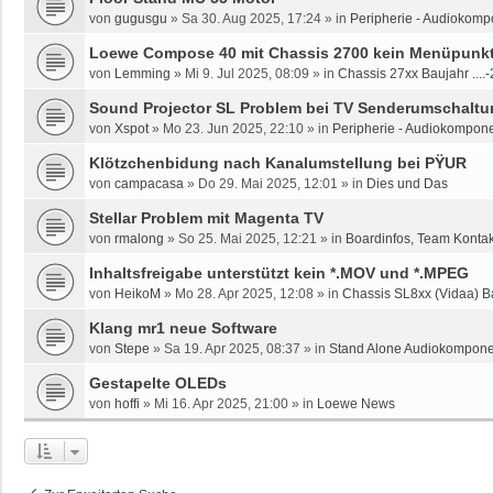
von
gugusgu
»
Sa 30. Aug 2025, 17:24
» in
Peripherie - Audiokomp
Loewe Compose 40 mit Chassis 2700 kein Menüpunkt 
von
Lemming
»
Mi 9. Jul 2025, 08:09
» in
Chassis 27xx Baujahr ....
Sound Projector SL Problem bei TV Senderumschaltun
von
Xspot
»
Mo 23. Jun 2025, 22:10
» in
Peripherie - Audiokompone
Klötzchenbidung nach Kanalumstellung bei PŸUR
von
campacasa
»
Do 29. Mai 2025, 12:01
» in
Dies und Das
Stellar Problem mit Magenta TV
von
rmalong
»
So 25. Mai 2025, 12:21
» in
Boardinfos, Team Konta
Inhaltsfreigabe unterstützt kein *.MOV und *.MPEG
von
HeikoM
»
Mo 28. Apr 2025, 12:08
» in
Chassis SL8xx (Vidaa) B
Klang mr1 neue Software
von
Stepe
»
Sa 19. Apr 2025, 08:37
» in
Stand Alone Audiokomponen
Gestapelte OLEDs
von
hoffi
»
Mi 16. Apr 2025, 21:00
» in
Loewe News