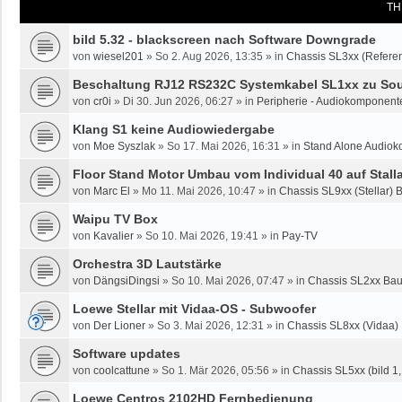
TH
bild 5.32 - blackscreen nach Software Downgrade
von
wiesel201
»
So 2. Aug 2026, 13:35
» in
Chassis SL3xx (Referen
Beschaltung RJ12 RS232C Systemkabel SL1xx zu Sou
von
cr0i
»
Di 30. Jun 2026, 06:27
» in
Peripherie - Audiokomponente
Klang S1 keine Audiowiedergabe
von
Moe Syszlak
»
So 17. Mai 2026, 16:31
» in
Stand Alone Audiok
Floor Stand Motor Umbau vom Individual 40 auf Stalla
von
Marc El
»
Mo 11. Mai 2026, 10:47
» in
Chassis SL9xx (Stellar) 
Waipu TV Box
von
Kavalier
»
So 10. Mai 2026, 19:41
» in
Pay-TV
Orchestra 3D Lautstärke
von
DängsiDingsi
»
So 10. Mai 2026, 07:47
» in
Chassis SL2xx Bau
Loewe Stellar mit Vidaa-OS - Subwoofer
von
Der Lioner
»
So 3. Mai 2026, 12:31
» in
Chassis SL8xx (Vidaa)
Software updates
von
coolcattune
»
So 1. Mär 2026, 05:56
» in
Chassis SL5xx (bild 1, 
Loewe Centros 2102HD Fernbedienung