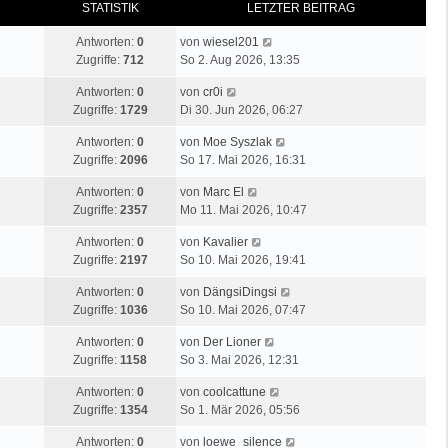
STATISTIK
LETZTER BEITRAG
Antworten:
0
von
wiesel201
Zugriffe:
712
So 2. Aug 2026, 13:35
Antworten:
0
von
cr0i
Zugriffe:
1729
Di 30. Jun 2026, 06:27
Antworten:
0
von
Moe Syszlak
Zugriffe:
2096
So 17. Mai 2026, 16:31
Antworten:
0
von
Marc El
Zugriffe:
2357
Mo 11. Mai 2026, 10:47
Antworten:
0
von
Kavalier
Zugriffe:
2197
So 10. Mai 2026, 19:41
Antworten:
0
von
DängsiDingsi
Zugriffe:
1036
So 10. Mai 2026, 07:47
Antworten:
0
von
Der Lioner
Zugriffe:
1158
So 3. Mai 2026, 12:31
Antworten:
0
von
coolcattune
Zugriffe:
1354
So 1. Mär 2026, 05:56
Antworten:
0
von
loewe_silence