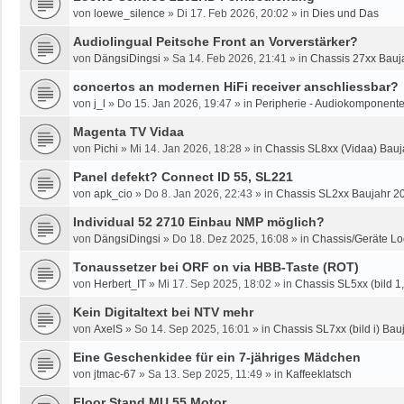
von
loewe_silence
»
Di 17. Feb 2026, 20:02
» in
Dies und Das
Audiolingual Peitsche Front an Vorverstärker?
von
DängsiDingsi
»
Sa 14. Feb 2026, 21:41
» in
Chassis 27xx Bauja
concertos an modernen HiFi receiver anschliessbar?
von
j_l
»
Do 15. Jan 2026, 19:47
» in
Peripherie - Audiokomponente
Magenta TV Vidaa
von
Pichi
»
Mi 14. Jan 2026, 18:28
» in
Chassis SL8xx (Vidaa) Bauj
Panel defekt? Connect ID 55, SL221
von
apk_cio
»
Do 8. Jan 2026, 22:43
» in
Chassis SL2xx Baujahr 2
Individual 52 2710 Einbau NMP möglich?
von
DängsiDingsi
»
Do 18. Dez 2025, 16:08
» in
Chassis/Geräte Lo
Tonaussetzer bei ORF on via HBB-Taste (ROT)
von
Herbert_IT
»
Mi 17. Sep 2025, 18:02
» in
Chassis SL5xx (bild 1, 
Kein Digitaltext bei NTV mehr
von
AxelS
»
So 14. Sep 2025, 16:01
» in
Chassis SL7xx (bild i) Bauj
Eine Geschenkidee für ein 7-jähriges Mädchen
von
jtmac-67
»
Sa 13. Sep 2025, 11:49
» in
Kaffeeklatsch
Floor Stand MU 55 Motor