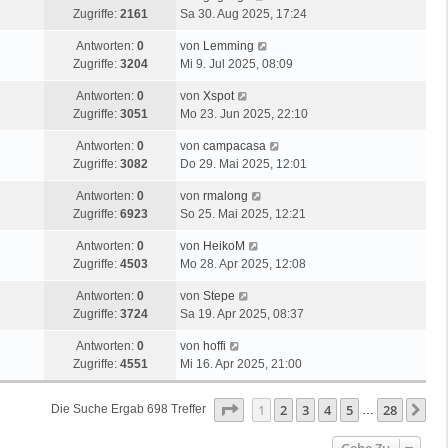
Zugriffe:
2161
Sa 30. Aug 2025, 17:24
Antworten:
0
von
Lemming
Zugriffe:
3204
Mi 9. Jul 2025, 08:09
Antworten:
0
von
Xspot
Zugriffe:
3051
Mo 23. Jun 2025, 22:10
Antworten:
0
von
campacasa
Zugriffe:
3082
Do 29. Mai 2025, 12:01
Antworten:
0
von
rmalong
Zugriffe:
6923
So 25. Mai 2025, 12:21
Antworten:
0
von
HeikoM
Zugriffe:
4503
Mo 28. Apr 2025, 12:08
Antworten:
0
von
Stepe
Zugriffe:
3724
Sa 19. Apr 2025, 08:37
Antworten:
0
von
hoffi
Zugriffe:
4551
Mi 16. Apr 2025, 21:00
Seite
1
Von
28
1
2
3
4
5
28
Nä
Die Suche Ergab 698 Treffer
…