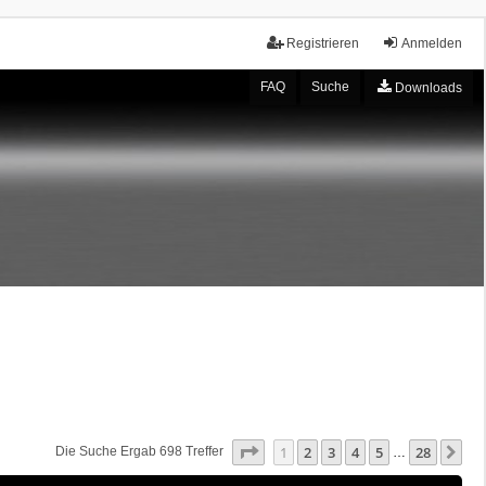
Registrieren
Anmelden
FAQ
Suche
Downloads
Seite
1
Von
28
1
2
3
4
5
28
Nä
Die Suche Ergab 698 Treffer
…