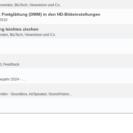
onenten, BluTech, Viewvision und Co.
Fimlglättung (DMM) in den HD-Bildeinstellungen
-2010
g leichtes zischen
nten, BluTech, Viewvision und Co.
kt, Feedback
aujahr 2024 - …
ten - Soundbox, AirSpeaker, SoundVision...