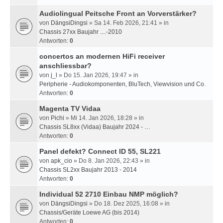
Audiolingual Peitsche Front an Vorverstärker?
von
DängsiDingsi
» Sa 14. Feb 2026, 21:41 » in
Chassis 27xx Baujahr ....-2010
Antworten:
0
concertos an modernen HiFi receiver
anschliessbar?
von
j_l
» Do 15. Jan 2026, 19:47 » in
Peripherie - Audiokomponenten, BluTech, Viewvision und Co.
Antworten:
0
Magenta TV Vidaa
von
Pichi
» Mi 14. Jan 2026, 18:28 » in
Chassis SL8xx (Vidaa) Baujahr 2024 - …
Antworten:
0
Panel defekt? Connect ID 55, SL221
von
apk_cio
» Do 8. Jan 2026, 22:43 » in
Chassis SL2xx Baujahr 2013 - 2014
Antworten:
0
Individual 52 2710 Einbau NMP möglich?
von
DängsiDingsi
» Do 18. Dez 2025, 16:08 » in
Chassis/Geräte Loewe AG (bis 2014)
Antworten:
0