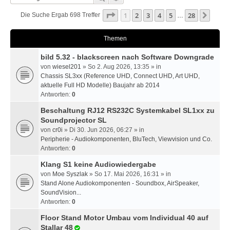
Seite
1
Von
28
1
2
3
4
5
28
Nächs
Die Suche Ergab 698 Treffer
…
Themen
bild 5.32 - blackscreen nach Software Downgrade
von
wiesel201
» So 2. Aug 2026, 13:35 » in
Chassis SL3xx (Reference UHD, Connect UHD, Art UHD,
aktuelle Full HD Modelle) Baujahr ab 2014
Antworten:
0
Beschaltung RJ12 RS232C Systemkabel SL1xx zu
Soundprojector SL
von
cr0i
» Di 30. Jun 2026, 06:27 » in
Peripherie - Audiokomponenten, BluTech, Viewvision und Co.
Antworten:
0
Klang S1 keine Audiowiedergabe
von
Moe Syszlak
» So 17. Mai 2026, 16:31 » in
Stand Alone Audiokomponenten - Soundbox, AirSpeaker,
SoundVision...
Antworten:
0
Floor Stand Motor Umbau vom Individual 40 auf
Stallar 48