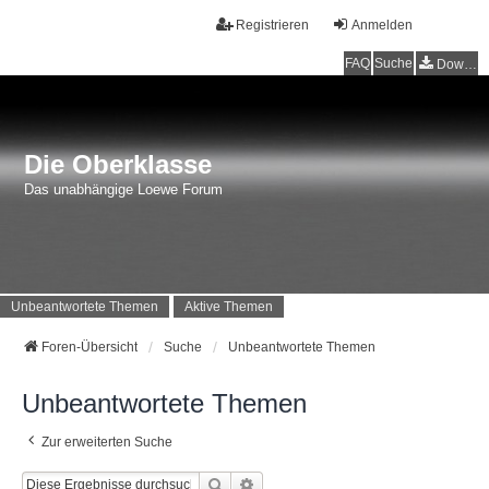
Registrieren
Anmelden
FAQ
Suche
Downloads
Die Oberklasse
Das unabhängige Loewe Forum
Unbeantwortete Themen
Aktive Themen
Foren-Übersicht
Suche
Unbeantwortete Themen
Unbeantwortete Themen
Zur erweiterten Suche
Suche
Erweiterte Suche