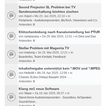
Sound Projector SL Problem bei TV
Senderumschaltung leichtes zischen
von
Xspot
» Mo 23. Jun 2025, 22:10 » in
Peripherie - Audiokomponenten, BluTech, Viewvision und Co.
Antworten:
0
Klötzchenbidung nach Kanalumstellung bei PŸUR
von
campacasa
» Do 29. Mai 2025, 12:01 » in
Dies und Das
Antworten:
0
Stellar Problem mit Magenta TV
von
rmalong
» So 25. Mai 2025, 12:21 » in
Boardinfos, Team Kontakt, Feedback
Antworten:
0
Inhaltsfreigabe unterstützt kein *.MOV und *.MPEG
von
HeikoM
» Mo 28. Apr 2025, 12:08 » in
Chassis SL8xx (Vidaa) Baujahr 2024 - …
Antworten:
0
Klang mr1 neue Software
von
Stepe
» Sa 19. Apr 2025, 08:37 » in
Stand Alone Audiokomponenten - Soundbox, AirSpeaker,
SoundVision...