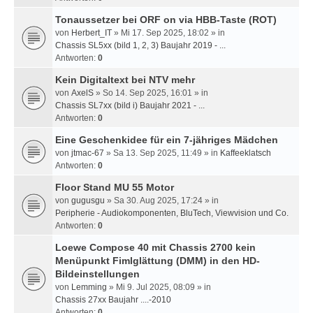
Tonaussetzer bei ORF on via HBB-Taste (ROT)
von
Herbert_IT
» Mi 17. Sep 2025, 18:02 » in
Chassis SL5xx (bild 1, 2, 3) Baujahr 2019 - ...
Antworten:
0
Kein Digitaltext bei NTV mehr
von
AxelS
» So 14. Sep 2025, 16:01 » in
Chassis SL7xx (bild i) Baujahr 2021 - ...
Antworten:
0
Eine Geschenkidee für ein 7-jähriges Mädchen
von
jtmac-67
» Sa 13. Sep 2025, 11:49 » in
Kaffeeklatsch
Antworten:
0
Floor Stand MU 55 Motor
von
gugusgu
» Sa 30. Aug 2025, 17:24 » in
Peripherie - Audiokomponenten, BluTech, Viewvision und Co.
Antworten:
0
Loewe Compose 40 mit Chassis 2700 kein
Menüpunkt Fimlglättung (DMM) in den HD-
Bildeinstellungen
von
Lemming
» Mi 9. Jul 2025, 08:09 » in
Chassis 27xx Baujahr ....-2010
Antworten:
0