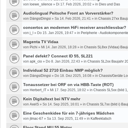
von
loewe_silence
»
Di 17. Feb 2026, 20:02
» in
Dies und Das
Audiolingual Peitsche Front an Vorverstärker?
von
DängsiDingsi
»
Sa 14. Feb 2026, 21:41
» in
Chassis 27xx Bauja
concertos an modernen HiFi receiver anschliessbar?
von
j_l
»
Do 15. Jan 2026, 19:47
» in
Peripherie - Audiokomponente
Magenta TV Vidaa
von
Pichi
»
Mi 14. Jan 2026, 18:28
» in
Chassis SL8xx (Vidaa) Bauj
Panel defekt? Connect ID 55, SL221
von
apk_cio
»
Do 8. Jan 2026, 22:43
» in
Chassis SL2xx Baujahr 2
Individual 52 2710 Einbau NMP möglich?
von
DängsiDingsi
»
Do 18. Dez 2025, 16:08
» in
Chassis/Geräte Lo
Tonaussetzer bei ORF on via HBB-Taste (ROT)
von
Herbert_IT
»
Mi 17. Sep 2025, 18:02
» in
Chassis SL5xx (bild 1, 
Kein Digitaltext bei NTV mehr
von
AxelS
»
So 14. Sep 2025, 16:01
» in
Chassis SL7xx (bild i) Bauj
Eine Geschenkidee für ein 7-jähriges Mädchen
von
jtmac-67
»
Sa 13. Sep 2025, 11:49
» in
Kaffeeklatsch
Floor Stand MU 55 Motor