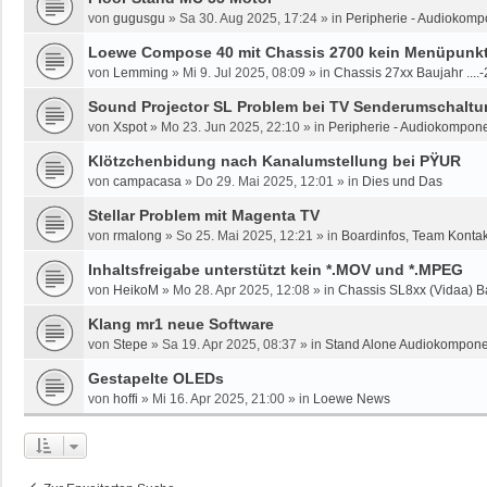
von
gugusgu
»
Sa 30. Aug 2025, 17:24
» in
Peripherie - Audiokomp
Loewe Compose 40 mit Chassis 2700 kein Menüpunkt 
von
Lemming
»
Mi 9. Jul 2025, 08:09
» in
Chassis 27xx Baujahr ....
Sound Projector SL Problem bei TV Senderumschaltun
von
Xspot
»
Mo 23. Jun 2025, 22:10
» in
Peripherie - Audiokompone
Klötzchenbidung nach Kanalumstellung bei PŸUR
von
campacasa
»
Do 29. Mai 2025, 12:01
» in
Dies und Das
Stellar Problem mit Magenta TV
von
rmalong
»
So 25. Mai 2025, 12:21
» in
Boardinfos, Team Konta
Inhaltsfreigabe unterstützt kein *.MOV und *.MPEG
von
HeikoM
»
Mo 28. Apr 2025, 12:08
» in
Chassis SL8xx (Vidaa) B
Klang mr1 neue Software
von
Stepe
»
Sa 19. Apr 2025, 08:37
» in
Stand Alone Audiokomponen
Gestapelte OLEDs
von
hoffi
»
Mi 16. Apr 2025, 21:00
» in
Loewe News