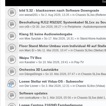
TH
bild 5.32 - blackscreen nach Software Downgrade
von
wiesel201
»
So 2. Aug 2026, 13:35
» in
Chassis SL3xx (Referen
Beschaltung RJ12 RS232C Systemkabel SL1xx zu Sou
von
cr0i
»
Di 30. Jun 2026, 06:27
» in
Peripherie - Audiokomponente
Klang S1 keine Audiowiedergabe
von
Moe Syszlak
»
So 17. Mai 2026, 16:31
» in
Stand Alone Audiok
Floor Stand Motor Umbau vom Individual 40 auf Stalla
von
Marc El
»
Mo 11. Mai 2026, 10:47
» in
Chassis SL9xx (Stellar) 
Waipu TV Box
von
Kavalier
»
So 10. Mai 2026, 19:41
» in
Pay-TV
Orchestra 3D Lautstärke
von
DängsiDingsi
»
So 10. Mai 2026, 07:47
» in
Chassis SL2xx Bau
Loewe Stellar mit Vidaa-OS - Subwoofer
von
Der Lioner
»
So 3. Mai 2026, 12:31
» in
Chassis SL8xx (Vidaa)
Software updates
von
coolcattune
»
So 1. Mär 2026, 05:56
» in
Chassis SL5xx (bild 1, 
Loewe Centros 2102HD Fernbedienung