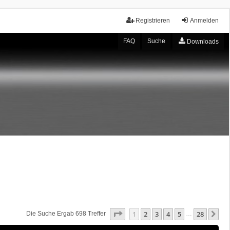
Registrieren
Anmelden
FAQ
Suche
Downloads
Seite
1
Von
28
1
2
3
4
5
28
Nä
Die Suche Ergab 698 Treffer
…