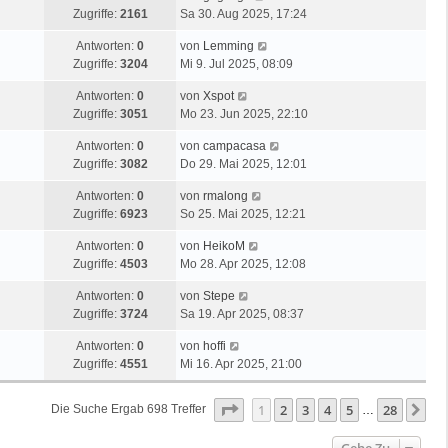
Zugriffe:
2161
Sa 30. Aug 2025, 17:24
Antworten:
0
von
Lemming
Zugriffe:
3204
Mi 9. Jul 2025, 08:09
Antworten:
0
von
Xspot
Zugriffe:
3051
Mo 23. Jun 2025, 22:10
Antworten:
0
von
campacasa
Zugriffe:
3082
Do 29. Mai 2025, 12:01
Antworten:
0
von
rmalong
Zugriffe:
6923
So 25. Mai 2025, 12:21
Antworten:
0
von
HeikoM
Zugriffe:
4503
Mo 28. Apr 2025, 12:08
Antworten:
0
von
Stepe
Zugriffe:
3724
Sa 19. Apr 2025, 08:37
Antworten:
0
von
hoffi
Zugriffe:
4551
Mi 16. Apr 2025, 21:00
Seite
1
Von
28
1
2
3
4
5
28
Nä
Die Suche Ergab 698 Treffer
…