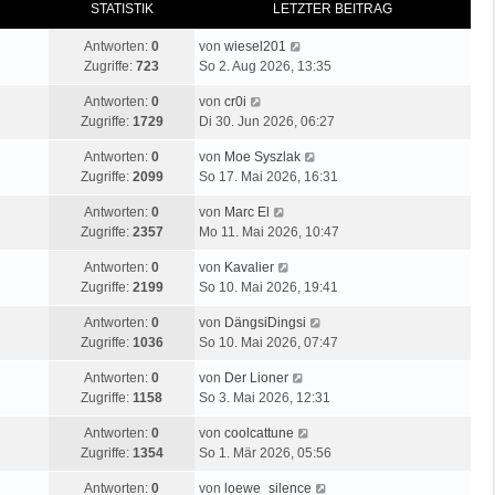
STATISTIK
LETZTER BEITRAG
Antworten:
0
von
wiesel201
Zugriffe:
723
So 2. Aug 2026, 13:35
Antworten:
0
von
cr0i
Zugriffe:
1729
Di 30. Jun 2026, 06:27
Antworten:
0
von
Moe Syszlak
Zugriffe:
2099
So 17. Mai 2026, 16:31
Antworten:
0
von
Marc El
Zugriffe:
2357
Mo 11. Mai 2026, 10:47
Antworten:
0
von
Kavalier
Zugriffe:
2199
So 10. Mai 2026, 19:41
Antworten:
0
von
DängsiDingsi
Zugriffe:
1036
So 10. Mai 2026, 07:47
Antworten:
0
von
Der Lioner
Zugriffe:
1158
So 3. Mai 2026, 12:31
Antworten:
0
von
coolcattune
Zugriffe:
1354
So 1. Mär 2026, 05:56
Antworten:
0
von
loewe_silence