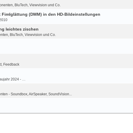
onenten, BluTech, Viewvision und Co.
Fimlglättung (DMM) in den HD-Bildeinstellungen
-2010
g leichtes zischen
nten, BluTech, Viewvision und Co.
kt, Feedback
aujahr 2024 - …
ten - Soundbox, AirSpeaker, SoundVision...