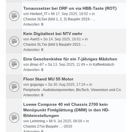
Tonaussetzer bei ORF on via HBB-Taste (ROT)
von
Herbert_IT
» Mi 17. Sep 2025, 18:02 » in
Chassis SL5xx (bild 1, 2, 3) Baujahr 2019 - ...
Antworten:
0
Kein Digitaltext bei NTV mehr
von
AxelS
» So 14. Sep 2025, 16:01 » in
Chassis SL7xx (bild i) Baujahr 2021 - ...
Antworten:
0
Eine Geschenkidee für ein 7-jähriges Mädchen
von
jtmac-67
» Sa 13. Sep 2025, 11:49 » in
Kaffeeklatsch
Antworten:
0
Floor Stand MU 55 Motor
von
gugusgu
» Sa 30. Aug 2025, 17:24 » in
Peripherie - Audiokomponenten, BluTech, Viewvision und Co.
Antworten:
0
Loewe Compose 40 mit Chassis 2700 kein
Menüpunkt Fimlglättung (DMM) in den HD-
Bildeinstellungen
von
Lemming
» Mi 9. Jul 2025, 08:09 » in
Chassis 27xx Baujahr ....-2010
Antworten:
0