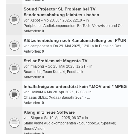
Sound Projector SL Problem bei TV
Senderumschaltung leichtes zischen
von
Xspot
» Mo 23. Jun 2025, 22:10 » in
Peripherie - Audiokomponenten, BluTech, Viewvision und Co.
Antworten:
0
Klötzchenbidung nach Kanalumstellung bei PŸUR
von
campacasa
» Do 29. Mai 2025, 12:01 » in
Dies und Das
Antworten:
0
Stellar Problem mit Magenta TV
von
rmalong
» So 25. Mai 2025, 12:21 » in
Boardinfos, Team Kontakt, Feedback
Antworten:
0
Inhaltsfreigabe unterstützt kein *.MOV und *.MPEG
von
HeikoM
» Mo 28. Apr 2025, 12:08 » in
Chassis SL8xx (Vidaa) Baujahr 2024 - …
Antworten:
0
Klang mr1 neue Software
von
Stepe
» Sa 19. Apr 2025, 08:37 » in
Stand Alone Audiokomponenten - Soundbox, AirSpeaker,
SoundVision...