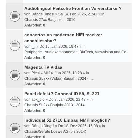
Audiolingual Peitsche Front an Vorverstärker?
von
DängsiDingsi
» Sa 14. Feb 2026, 21:41 » in
Chassis 27xx Baujahr ....-2010
Antworten:
0
concertos an modernen HiFi receiver
anschliessbar?
von
j_l
» Do 15. Jan 2026, 19:47 » in
Peripherie - Audiokomponenten, BluTech, Viewvision und Co.
Antworten:
0
Magenta TV Vidaa
von
Pichi
» Mi 14. Jan 2026, 18:28 » in
Chassis SL8xx (Vidaa) Baujahr 2024 - …
Antworten:
0
Panel defekt? Connect ID 55, SL221
von
apk_cio
» Do 8. Jan 2026, 22:43 » in
Chassis SL2xx Baujahr 2013 - 2014
Antworten:
0
Individual 52 2710 Einbau NMP möglich?
von
DängsiDingsi
» Do 18. Dez 2025, 16:08 » in
Chassis/Geräte Loewe AG (bis 2014)
Antworten:
0