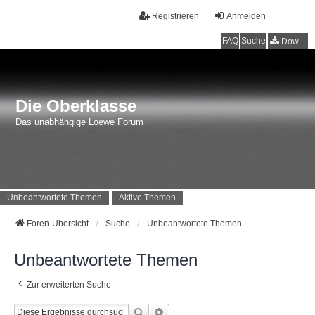
Registrieren
Anmelden
FAQ
Suche
Downloads
Die Oberklasse
Das unabhängige Loewe Forum
Unbeantwortete Themen
Aktive Themen
Foren-Übersicht
Suche
Unbeantwortete Themen
Unbeantwortete Themen
Zur erweiterten Suche
Suche
Erweiterte Suche