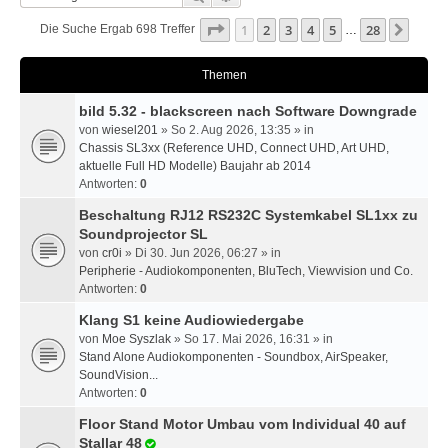
Seite
1
Von
28
1
2
3
4
5
28
Nächs
Die Suche Ergab 698 Treffer
…
Themen
bild 5.32 - blackscreen nach Software Downgrade
von
wiesel201
» So 2. Aug 2026, 13:35 » in
Chassis SL3xx (Reference UHD, Connect UHD, Art UHD,
aktuelle Full HD Modelle) Baujahr ab 2014
Antworten:
0
Beschaltung RJ12 RS232C Systemkabel SL1xx zu
Soundprojector SL
von
cr0i
» Di 30. Jun 2026, 06:27 » in
Peripherie - Audiokomponenten, BluTech, Viewvision und Co.
Antworten:
0
Klang S1 keine Audiowiedergabe
von
Moe Syszlak
» So 17. Mai 2026, 16:31 » in
Stand Alone Audiokomponenten - Soundbox, AirSpeaker,
SoundVision...
Antworten:
0
Floor Stand Motor Umbau vom Individual 40 auf
Stallar 48