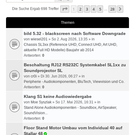
Seite
1
Von
28
1
2
3
4
5
28
Nächs
Die Suche Ergab 698 Treffer
…
Themen
bild 5.32 - blackscreen nach Software Downgrade
von
wiesel201
» So 2. Aug 2026, 13:35 » in
Chassis SL3xx (Reference UHD, Connect UHD, Art UHD,
aktuelle Full HD Modelle) Baujahr ab 2014
Antworten:
0
Beschaltung RJ12 RS232C Systemkabel SL1xx zu
Soundprojector SL
von
cr0i
» Di 30. Jun 2026, 06:27 » in
Peripherie - Audiokomponenten, BluTech, Viewvision und Co.
Antworten:
0
Klang S1 keine Audiowiedergabe
von
Moe Syszlak
» So 17. Mai 2026, 16:31 » in
Stand Alone Audiokomponenten - Soundbox, AirSpeaker,
SoundVision...
Antworten:
0
Floor Stand Motor Umbau vom Individual 40 auf
Stallar 48