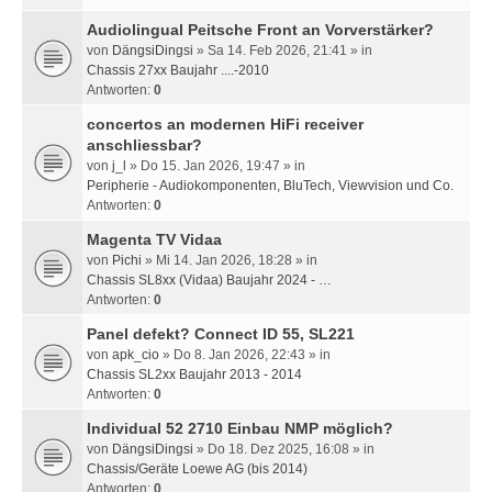
Audiolingual Peitsche Front an Vorverstärker?
von
DängsiDingsi
» Sa 14. Feb 2026, 21:41 » in
Chassis 27xx Baujahr ....-2010
Antworten:
0
concertos an modernen HiFi receiver
anschliessbar?
von
j_l
» Do 15. Jan 2026, 19:47 » in
Peripherie - Audiokomponenten, BluTech, Viewvision und Co.
Antworten:
0
Magenta TV Vidaa
von
Pichi
» Mi 14. Jan 2026, 18:28 » in
Chassis SL8xx (Vidaa) Baujahr 2024 - …
Antworten:
0
Panel defekt? Connect ID 55, SL221
von
apk_cio
» Do 8. Jan 2026, 22:43 » in
Chassis SL2xx Baujahr 2013 - 2014
Antworten:
0
Individual 52 2710 Einbau NMP möglich?
von
DängsiDingsi
» Do 18. Dez 2025, 16:08 » in
Chassis/Geräte Loewe AG (bis 2014)
Antworten:
0