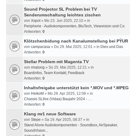
Sound Projector SL Problem bei TV
Senderumschaltung leichtes zischen
von
Xspot
» Mo 23. Jun 2025, 22:10 » in
Peripherie - Audiokomponenten, BluTech, Viewvision und Co.
Antworten:
0
Klötzchenbidung nach Kanalumstellung bei PŸUR
von
campacasa
» Do 29. Mai 2025, 12:01 » in
Dies und Das
Antworten:
0
Stellar Problem mit Magenta TV
von
rmalong
» So 25. Mai 2025, 12:21 » in
Boardinfos, Team Kontakt, Feedback
Antworten:
0
Inhaltsfreigabe unterstützt kein *.MOV und *.MPEG
von
HeikoM
» Mo 28. Apr 2025, 12:08 » in
Chassis SL8xx (Vidaa) Baujahr 2024 - …
Antworten:
0
Klang mr1 neue Software
von
Stepe
» Sa 19. Apr 2025, 08:37 » in
Stand Alone Audiokomponenten - Soundbox, AirSpeaker,
SoundVision...