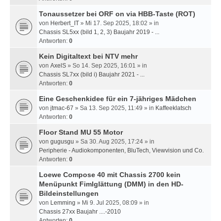
Tonaussetzer bei ORF on via HBB-Taste (ROT)
von
Herbert_IT
» Mi 17. Sep 2025, 18:02 » in
Chassis SL5xx (bild 1, 2, 3) Baujahr 2019 - ...
Antworten:
0
Kein Digitaltext bei NTV mehr
von
AxelS
» So 14. Sep 2025, 16:01 » in
Chassis SL7xx (bild i) Baujahr 2021 - ...
Antworten:
0
Eine Geschenkidee für ein 7-jähriges Mädchen
von
jtmac-67
» Sa 13. Sep 2025, 11:49 » in
Kaffeeklatsch
Antworten:
0
Floor Stand MU 55 Motor
von
gugusgu
» Sa 30. Aug 2025, 17:24 » in
Peripherie - Audiokomponenten, BluTech, Viewvision und Co.
Antworten:
0
Loewe Compose 40 mit Chassis 2700 kein
Menüpunkt Fimlglättung (DMM) in den HD-
Bildeinstellungen
von
Lemming
» Mi 9. Jul 2025, 08:09 » in
Chassis 27xx Baujahr ....-2010
Antworten:
0