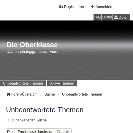
Registrieren
Anmelden
FAQ
Suche
Downloads
Die Oberklasse
Das unabhängige Loewe Forum
Unbeantwortete Themen
Aktive Themen
Foren-Übersicht
Suche
Unbeantwortete Themen
Unbeantwortete Themen
Zur erweiterten Suche
Suche
Erweiterte Suche