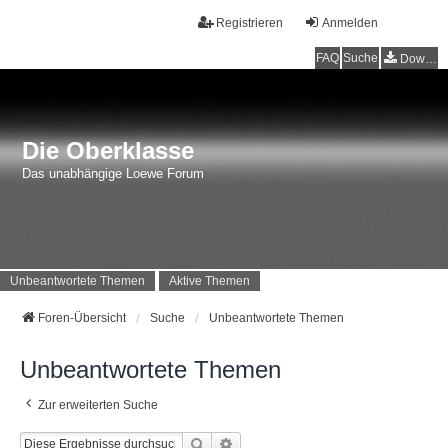
Registrieren
Anmelden
FAQ
Suche
Downloads
Die Oberklasse
Das unabhängige Loewe Forum
Unbeantwortete Themen
Aktive Themen
Foren-Übersicht
Suche
Unbeantwortete Themen
Unbeantwortete Themen
Zur erweiterten Suche
Suche
Erweiterte Suche