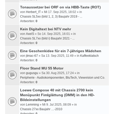
Tonaussetzer bei ORF on via HBB-Taste (ROT)
von
Herbert_IT
» Mi 17. Sep 2025, 18:02 » in
Chassis SL5xx (bild 1, 2, 3) Baujahr 2019 - ...
Antworten:
0
Kein Digitaltext bei NTV mehr
von
AxelS
» So 14. Sep 2025, 16:01 » in
Chassis SL7xx (bild i) Baujahr 2021 - ...
Antworten:
0
Eine Geschenkidee für ein 7-jähriges Mädchen
von
jtmac-67
» Sa 13. Sep 2025, 11:49 » in
Kaffeeklatsch
Antworten:
0
Floor Stand MU 55 Motor
von
gugusgu
» Sa 30. Aug 2025, 17:24 » in
Peripherie - Audiokomponenten, BluTech, Viewvision und Co.
Antworten:
0
Loewe Compose 40 mit Chassis 2700 kein
Menüpunkt Fimlglättung (DMM) in den HD-
Bildeinstellungen
von
Lemming
» Mi 9. Jul 2025, 08:09 » in
Chassis 27xx Baujahr ....-2010
Antworten:
0