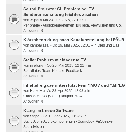
Sound Projector SL Problem bei TV
Senderumschaltung leichtes zischen
von
Xspot
» Mo 23. Jun 2025, 22:10 » in
Peripherie - Audiokomponenten, BluTech, Viewvision und Co.
Antworten:
0
Klötzchenbidung nach Kanalumstellung bei PŸUR
von
campacasa
» Do 29. Mai 2025, 12:01 » in
Dies und Das
Antworten:
0
Stellar Problem mit Magenta TV
von
rmalong
» So 25. Mai 2025, 12:21 » in
Boardinfos, Team Kontakt, Feedback
Antworten:
0
Inhaltsfreigabe unterstützt kein *.MOV und *.MPEG
von
HeikoM
» Mo 28. Apr 2025, 12:08 » in
Chassis SL8xx (Vidaa) Baujahr 2024 - …
Antworten:
0
Klang mr1 neue Software
von
Stepe
» Sa 19. Apr 2025, 08:37 » in
Stand Alone Audiokomponenten - Soundbox, AirSpeaker,
SoundVision...