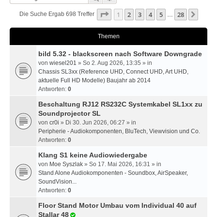
Seite
1
Von
28
1
2
3
4
5
28
Nächs
Die Suche Ergab 698 Treffer
…
Themen
bild 5.32 - blackscreen nach Software Downgrade
von
wiesel201
» So 2. Aug 2026, 13:35 » in
Chassis SL3xx (Reference UHD, Connect UHD, Art UHD,
aktuelle Full HD Modelle) Baujahr ab 2014
Antworten:
0
Beschaltung RJ12 RS232C Systemkabel SL1xx zu
Soundprojector SL
von
cr0i
» Di 30. Jun 2026, 06:27 » in
Peripherie - Audiokomponenten, BluTech, Viewvision und Co.
Antworten:
0
Klang S1 keine Audiowiedergabe
von
Moe Syszlak
» So 17. Mai 2026, 16:31 » in
Stand Alone Audiokomponenten - Soundbox, AirSpeaker,
SoundVision...
Antworten:
0
Floor Stand Motor Umbau vom Individual 40 auf
Stallar 48