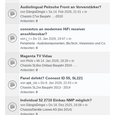
Audiolingual Peitsche Front an Vorverstärker?
von
DängsiDingsi
» Sa 14. Feb 2026, 21:41 » in
Chassis 27xx Baujahr ....-2010
Antworten:
0
concertos an modernen HiFi receiver
anschliessbar?
von
j_l
» Do 15. Jan 2026, 19:47 » in
Peripherie - Audiokomponenten, BluTech, Viewvision und Co.
Antworten:
0
Magenta TV Vidaa
von
Pichi
» Mi 14. Jan 2026, 18:28 » in
Chassis SL8xx (Vidaa) Baujahr 2024 - …
Antworten:
0
Panel defekt? Connect ID 55, SL221
von
apk_cio
» Do 8. Jan 2026, 22:43 » in
Chassis SL2xx Baujahr 2013 - 2014
Antworten:
0
Individual 52 2710 Einbau NMP möglich?
von
DängsiDingsi
» Do 18. Dez 2025, 16:08 » in
Chassis/Geräte Loewe AG (bis 2014)
Antworten:
0