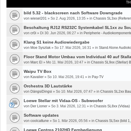
TH
bild 5.32 - blackscreen nach Software Downgrade
von
wiesel201
»
So 2. Aug 2026, 13:35
» in
Chassis SL3xx (Referen
Beschaltung RJ12 RS232C Systemkabel SL1xx zu Sou
von
cr0i
»
Di 30. Jun 2026, 06:27
» in
Peripherie - Audiokomponente
Klang S1 keine Audiowiedergabe
von
Moe Syszlak
»
So 17. Mai 2026, 16:31
» in
Stand Alone Audiok
Floor Stand Motor Umbau vom Individual 40 auf Stalla
von
Marc El
»
Mo 11. Mai 2026, 10:47
» in
Chassis SL9xx (Stellar) 
Waipu TV Box
von
Kavalier
»
So 10. Mai 2026, 19:41
» in
Pay-TV
Orchestra 3D Lautstärke
von
DängsiDingsi
»
So 10. Mai 2026, 07:47
» in
Chassis SL2xx Bau
Loewe Stellar mit Vidaa-OS - Subwoofer
von
Der Lioner
»
So 3. Mai 2026, 12:31
» in
Chassis SL8xx (Vidaa)
Software updates
von
coolcattune
»
So 1. Mär 2026, 05:56
» in
Chassis SL5xx (bild 1, 
Loewe Centros 2102HD Fernbedienung