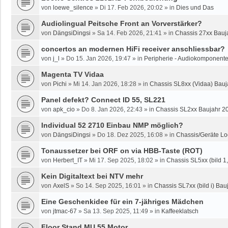
von
loewe_silence
»
Di 17. Feb 2026, 20:02
» in
Dies und Das
Audiolingual Peitsche Front an Vorverstärker?
von
DängsiDingsi
»
Sa 14. Feb 2026, 21:41
» in
Chassis 27xx Bauja
concertos an modernen HiFi receiver anschliessbar?
von
j_l
»
Do 15. Jan 2026, 19:47
» in
Peripherie - Audiokomponente
Magenta TV Vidaa
von
Pichi
»
Mi 14. Jan 2026, 18:28
» in
Chassis SL8xx (Vidaa) Bauj
Panel defekt? Connect ID 55, SL221
von
apk_cio
»
Do 8. Jan 2026, 22:43
» in
Chassis SL2xx Baujahr 2
Individual 52 2710 Einbau NMP möglich?
von
DängsiDingsi
»
Do 18. Dez 2025, 16:08
» in
Chassis/Geräte Lo
Tonaussetzer bei ORF on via HBB-Taste (ROT)
von
Herbert_IT
»
Mi 17. Sep 2025, 18:02
» in
Chassis SL5xx (bild 1, 
Kein Digitaltext bei NTV mehr
von
AxelS
»
So 14. Sep 2025, 16:01
» in
Chassis SL7xx (bild i) Bauj
Eine Geschenkidee für ein 7-jähriges Mädchen
von
jtmac-67
»
Sa 13. Sep 2025, 11:49
» in
Kaffeeklatsch
Floor Stand MU 55 Motor