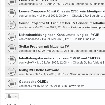
von
gugusgu
»
Sa 30. Aug 2025, 17:24
» in
Peripherie - Audiokomp
Loewe Compose 40 mit Chassis 2700 kein Menüpunkt 
von
Lemming
»
Mi 9. Jul 2025, 08:09
» in
Chassis 27xx Baujahr ....
Sound Projector SL Problem bei TV Senderumschaltun
von
Xspot
»
Mo 23. Jun 2025, 22:10
» in
Peripherie - Audiokompone
Klötzchenbidung nach Kanalumstellung bei PŸUR
von
campacasa
»
Do 29. Mai 2025, 12:01
» in
Dies und Das
Stellar Problem mit Magenta TV
von
rmalong
»
So 25. Mai 2025, 12:21
» in
Boardinfos, Team Konta
Inhaltsfreigabe unterstützt kein *.MOV und *.MPEG
von
HeikoM
»
Mo 28. Apr 2025, 12:08
» in
Chassis SL8xx (Vidaa) B
Klang mr1 neue Software
von
Stepe
»
Sa 19. Apr 2025, 08:37
» in
Stand Alone Audiokomponen
Gestapelte OLEDs
von
hoffi
»
Mi 16. Apr 2025, 21:00
» in
Loewe News