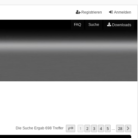
Registrieren
Anmelden
FAQ
Suche
Downloads
Seite
1
Von
28
1
2
3
4
5
28
Nä
Die Suche Ergab 698 Treffer
…