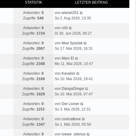
STATISTIK
LETZTER BEITRAG
Antworten:
0
von
wiesel201
Zugriffe:
540
So 2. Aug 2026, 13:35
Antworten:
0
von
cr0i
Zugriffe:
1724
Di 30. Jun 2026, 06:27
Antworten:
0
von
Moe Syszlak
Zugriffe:
2067
So 17. Mai 2026, 16:31
Antworten:
0
von
Marc El
Zugriffe:
2348
Mo 11. Mai 2026, 10:47
Antworten:
0
von
Kavalier
Zugriffe:
2169
So 10. Mai 2026, 19:41
Antworten:
0
von
DängsiDingsi
Zugriffe:
1029
So 10. Mai 2026, 07:47
Antworten:
0
von
Der Lioner
Zugriffe:
1153
So 3. Mai 2026, 12:31
Antworten:
0
von
coolcattune
Zugriffe:
1347
So 1. Mär 2026, 05:56
Antworten:
0
von
loewe_silence