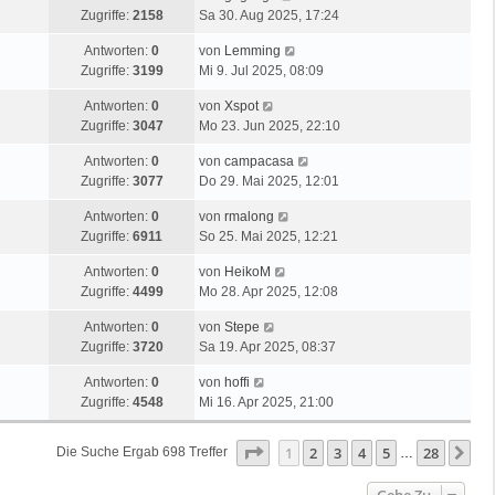
Zugriffe:
2158
Sa 30. Aug 2025, 17:24
Antworten:
0
von
Lemming
Zugriffe:
3199
Mi 9. Jul 2025, 08:09
Antworten:
0
von
Xspot
Zugriffe:
3047
Mo 23. Jun 2025, 22:10
Antworten:
0
von
campacasa
Zugriffe:
3077
Do 29. Mai 2025, 12:01
Antworten:
0
von
rmalong
Zugriffe:
6911
So 25. Mai 2025, 12:21
Antworten:
0
von
HeikoM
Zugriffe:
4499
Mo 28. Apr 2025, 12:08
Antworten:
0
von
Stepe
Zugriffe:
3720
Sa 19. Apr 2025, 08:37
Antworten:
0
von
hoffi
Zugriffe:
4548
Mi 16. Apr 2025, 21:00
Seite
1
Von
28
1
2
3
4
5
28
Nä
Die Suche Ergab 698 Treffer
…