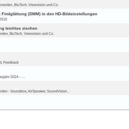
onenten, BluTech, Viewvision und Co.
Fimlglättung (DMM) in den HD-Bildeinstellungen
-2010
g leichtes zischen
nten, BluTech, Viewvision und Co.
kt, Feedback
aujahr 2024 - …
ten - Soundbox, AirSpeaker, SoundVision...